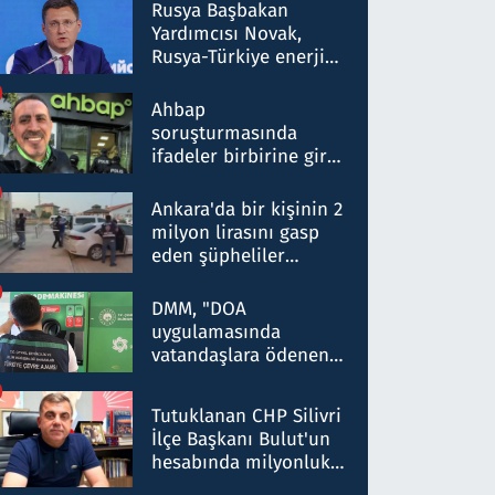
Rusya Başbakan
Yardımcısı Novak,
Rusya-Türkiye enerji
ortaklığının stratejik
nitelikte olduğunu
Ahbap
belirtti
soruşturmasında
ifadeler birbirine girdi:
Dokuz şüphelinin
ifadelerinden ortaya
Ankara'da bir kişinin 2
çıkan tablo şok etti
milyon lirasını gasp
eden şüpheliler
Kırıkkale'de yakalandı
DMM, "DOA
uygulamasında
vatandaşlara ödenen
iade tutarlarının
düşürüldüğü" iddiasını
Tutuklanan CHP Silivri
yalanladı
İlçe Başkanı Bulut'un
hesabında milyonluk
para trafiğine: Patron