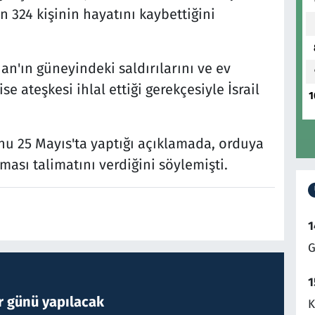
n 324 kişinin hayatını kaybettiğini
n'ın güneyindeki saldırılarını ve ev
e ateşkesi ihlal ettiği gerekçesiyle İsrail
1
u 25 Mayıs'ta yaptığı açıklamada, orduya
lması talimatını verdiğini söylemişti.
1
G
1
r günü yapılacak
K