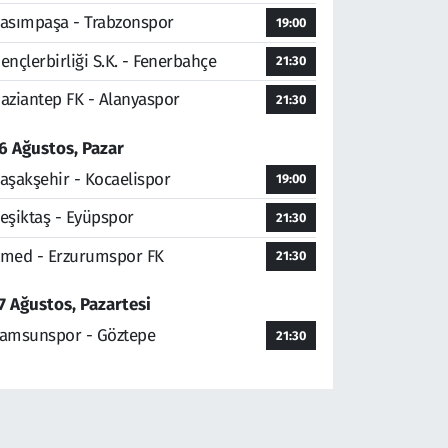
asımpaşa - Trabzonspor
19:00
ençlerbirliği S.K. - Fenerbahçe
21:30
aziantep FK - Alanyaspor
21:30
6 Ağustos, Pazar
aşakşehir - Kocaelispor
19:00
eşiktaş - Eyüpspor
21:30
med - Erzurumspor FK
21:30
7 Ağustos, Pazartesi
amsunspor - Göztepe
21:30