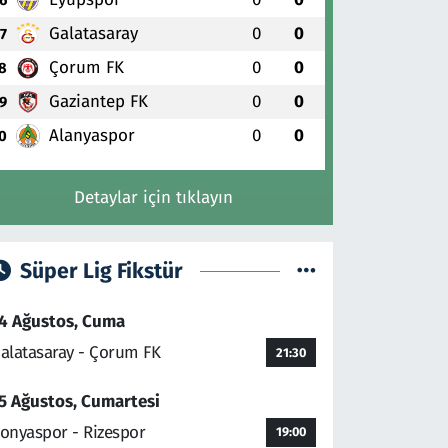
Galatasaray
0
0
7
Çorum FK
0
0
8
Gaziantep FK
0
0
9
Alanyaspor
0
0
0
Detaylar için tıklayın
Süper Lig Fikstür
4 Ağustos, Cuma
alatasaray - Çorum FK
21:30
5 Ağustos, Cumartesi
onyaspor - Rizespor
19:00