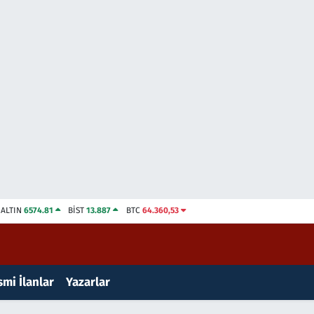
ALTIN
6574.81
BİST
13.887
BTC
64.360,53
mi İlanlar
Yazarlar