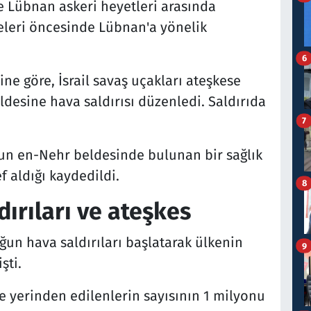
ve Lübnan askeri heyetleri arasında
eleri öncesinde Lübnan'a yönelik
6
e göre, İsrail savaş uçakları ateşkese
desine hava saldırısı düzenledi. Saldırıda
7
anun en-Nehr beldesinde bulunan bir sağlık
f aldığı kaydedildi.
8
dırıları ve ateşkes
oğun hava saldırıları başlatarak ülkenin
9
şti.
 yerinden edilenlerin sayısının 1 milyonu