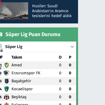
talimat verdi, ben
Husiler: Suudi
gönderdim
Arabistan'ın Aramco
tesislerini hedef aldık
Süper Lig Puan Durumu
Süper Lig
#
Takım
O
P
Amed
0
0
1
Erzurumspor FK
0
0
2
Başakşehir
0
0
3
Kocaelispor
0
0
4
Beşiktaş
0
0
5
Eyüpspor
0
0
6