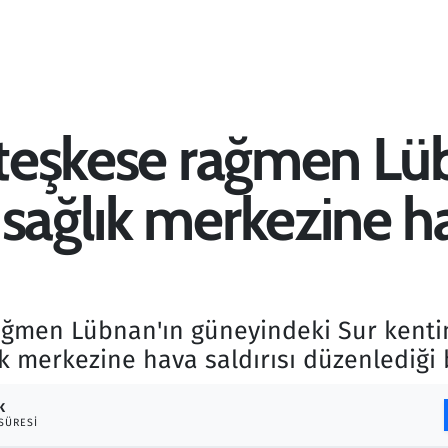
 ateşkese rağmen Lü
sağlık merkezine hav
rağmen Lübnan'ın güneyindeki Sur kent
 merkezine hava saldırısı düzenlediği bi
K
SÜRESI