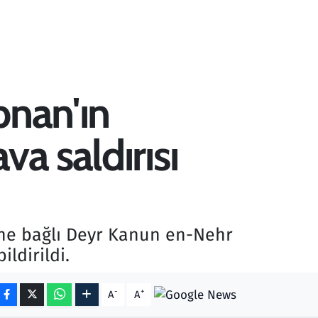
bnan'ın
a saldırısı
ine bağlı Deyr Kanun en-Nehr
ldirildi.
-
+
A
A