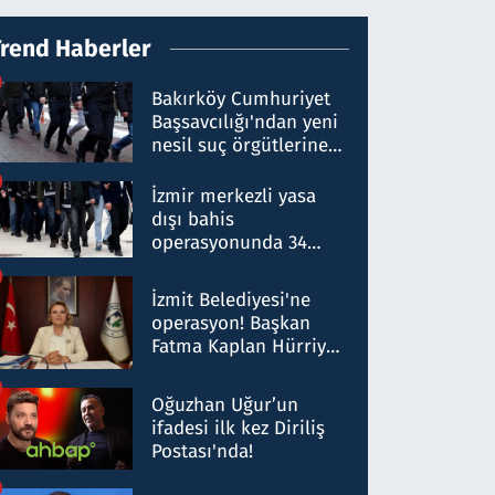
Trend Haberler
Bakırköy Cumhuriyet
Başsavcılığı'ndan yeni
nesil suç örgütlerine
operasyon: 50 şüpheli
hakkında gözaltı kararı
İzmir merkezli yasa
dışı bahis
operasyonunda 34
gözaltı: Yaklaşık 2
Milyar liralık para
İzmit Belediyesi'ne
trafiği tespit edildi
operasyon! Başkan
Fatma Kaplan Hürriyet
ve eşi gözaltına alındı
Oğuzhan Uğur’un
ifadesi ilk kez Diriliş
Postası'nda!