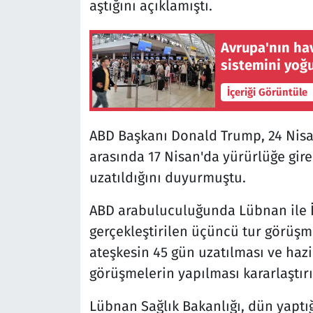
aştığını açıklamıştı.
Avrupa'nın hav
sistemini yoğ
İçeriği Görüntüle
ABD Başkanı Donald Trump, 24 Nisan
arasında 17 Nisan'da yürürlüğe gire
uzatıldığını duyurmuştu.
ABD arabuluculuğunda Lübnan ile İs
gerçekleştirilen üçüncü tur görüşm
ateşkesin 45 gün uzatılması ve haz
görüşmelerin yapılması kararlaştırı
Lübnan Sağlık Bakanlığı, dün yaptığ