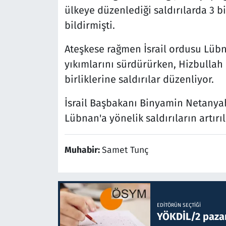
ülkeye düzenlediği saldırılarda 3 bi
bildirmişti.
Ateşkese rağmen İsrail ordusu Lübna
yıkımlarını sürdürürken, Hizbullah is
birliklerine saldırılar düzenliyor.
İsrail Başbakanı Binyamin Netanyah
Lübnan'a yönelik saldırıların artırı
Muhabir:
Samet Tunç
EDITÖRÜN SEÇTIĞI
YÖKDİL/2 paza