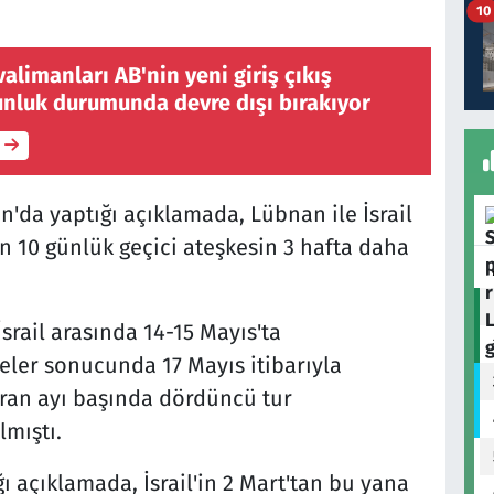
10
alimanları AB'nin yeni giriş çıkış
unluk durumunda devre dışı bırakıyor
'da yaptığı açıklamada, Lübnan ile İsrail
n 10 günlük geçici ateşkesin 3 hafta daha
rail arasında 14-15 Mayıs'ta
eler sonucunda 17 Mayıs itibarıyla
iran ayı başında dördüncü tur
lmıştı.
ı açıklamada, İsrail'in 2 Mart'tan bu yana