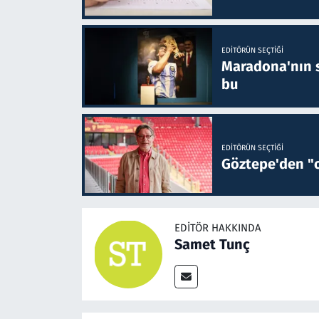
EDITÖRÜN SEÇTIĞI
Maradona'nın s
bu
EDITÖRÜN SEÇTIĞI
Göztepe'den "o
EDITÖR HAKKINDA
Samet Tunç