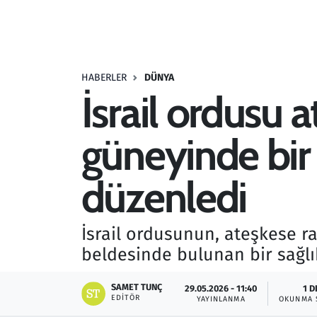
Resmi İlanlar
Rüya Tabirleri
HABERLER
DÜNYA
İsrail ordusu
Sağlık
güneyinde bir 
Savunma Sanayi
Seçim 2023
düzenledi
Spor
İsrail ordusunun, ateşkese 
Teknoloji ve Bilim
beldesinde bulunan bir sağlık
Televizyon
SAMET TUNÇ
29.05.2026 - 11:40
1 D
EDITÖR
YAYINLANMA
OKUNMA 