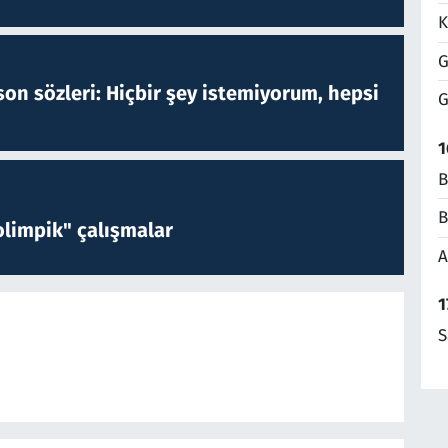
K
G
on sözleri: Hiçbir şey istemiyorum, hepsi
G
1
B
B
limpik" çalışmalar
A
1
S