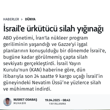
Gündem
HABERLER
DÜNYA
Haber
İsrail'e ürkütücü silah yığınağı
Kültür Sanat
ABD yönetimi, İran'la nükleer program
geriliminin yaşandığı ve Gazze'yi işgal
Kurumsal Haberler
planlarının konuşulduğu bir dönemde İsrail'e,
bugüne kadar görülmemiş çapta silah
Lezzet Durağı
sevkiyatı gerçekleştirdi. İsrail Yayın
Kurulu'nun (KAN) haberine göre, dün
Memur ve Kamu
itibarıyla son 24 saatte 9 kargo uçağı İsrail’in
güneyindeki Nevatim Üssü’ne yüzlerce silah
Otomobil
ve mühimmat indirdi.
Oyun
NUSRET ODABAŞ
19.04.2025 - 08:43
MUHABIR
YAYINLANMA
Ramazan