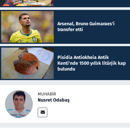
Arsenal, Bruno Guimaraes'i
transfer etti
Pisidia Antiokheia Antik
Kenti'nde 1500 yıllık litürjik kap
bulundu
MUHABIR
Nusret Odabaş