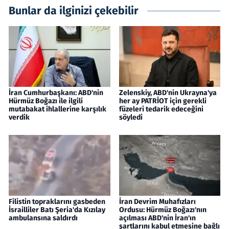
Bunlar da ilginizi çekebilir
İran Cumhurbaşkanı: ABD'nin
Zelenskiy, ABD'nin Ukrayna'ya
Hürmüz Boğazı ile ilgili
her ay PATRİOT için gerekli
mutabakat ihlallerine karşılık
füzeleri tedarik edeceğini
verdik
söyledi
Filistin topraklarını gasbeden
İran Devrim Muhafızları
İsrailliler Batı Şeria'da Kızılay
Ordusu: Hürmüz Boğazı'nın
ambulansına saldırdı
açılması ABD'nin İran'ın
şartlarını kabul etmesine bağlı