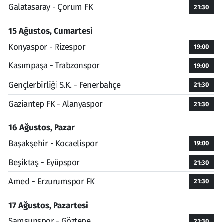
Galatasaray - Çorum FK
21:30
15 Ağustos, Cumartesi
Konyaspor - Rizespor
19:00
Kasımpaşa - Trabzonspor
19:00
Gençlerbirliği S.K. - Fenerbahçe
21:30
Gaziantep FK - Alanyaspor
21:30
16 Ağustos, Pazar
Başakşehir - Kocaelispor
19:00
Beşiktaş - Eyüpspor
21:30
Amed - Erzurumspor FK
21:30
17 Ağustos, Pazartesi
Samsunspor - Göztepe
21:30