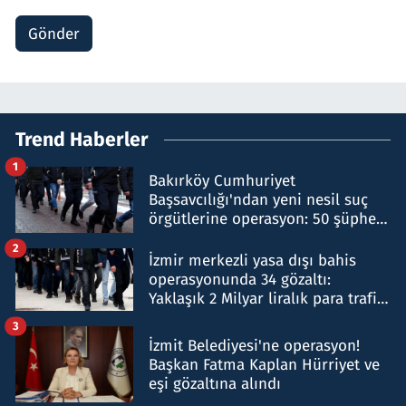
Gönder
Trend Haberler
1
Bakırköy Cumhuriyet
Başsavcılığı'ndan yeni nesil suç
örgütlerine operasyon: 50 şüpheli
hakkında gözaltı kararı
2
İzmir merkezli yasa dışı bahis
operasyonunda 34 gözaltı:
Yaklaşık 2 Milyar liralık para trafiği
tespit edildi
3
İzmit Belediyesi'ne operasyon!
Başkan Fatma Kaplan Hürriyet ve
eşi gözaltına alındı