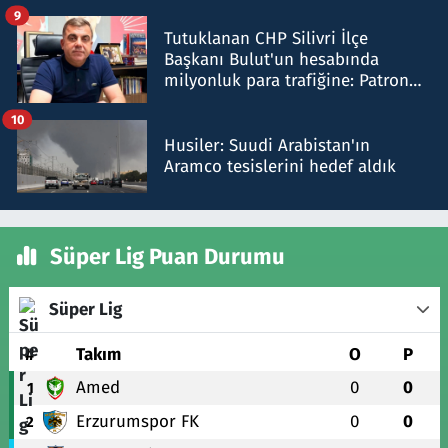
iddiasını yalanladı
9
Tutuklanan CHP Silivri İlçe
Başkanı Bulut'un hesabında
milyonluk para trafiğine: Patron
talimat verdi, ben gönderdim
10
Husiler: Suudi Arabistan'ın
Aramco tesislerini hedef aldık
Süper Lig Puan Durumu
Süper Lig
#
Takım
O
P
Amed
0
0
1
Erzurumspor FK
0
0
2