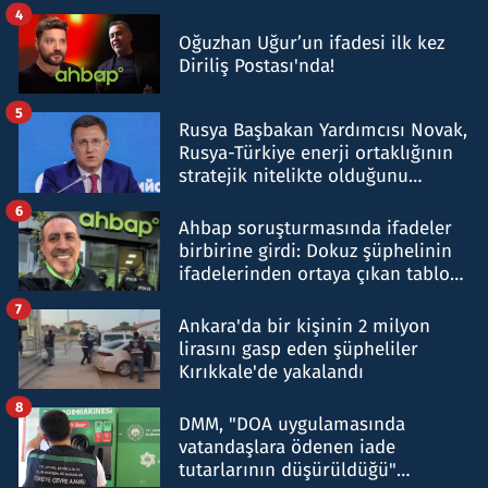
4
Oğuzhan Uğur’un ifadesi ilk kez
Diriliş Postası'nda!
5
Rusya Başbakan Yardımcısı Novak,
Rusya-Türkiye enerji ortaklığının
stratejik nitelikte olduğunu
belirtti
6
Ahbap soruşturmasında ifadeler
birbirine girdi: Dokuz şüphelinin
ifadelerinden ortaya çıkan tablo
şok etti
7
Ankara'da bir kişinin 2 milyon
lirasını gasp eden şüpheliler
Kırıkkale'de yakalandı
8
DMM, "DOA uygulamasında
vatandaşlara ödenen iade
tutarlarının düşürüldüğü"