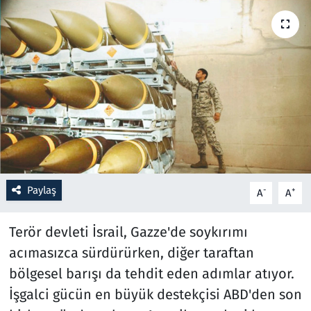
Resmi İlanlar
Rüya Tabirleri
Sağlık
Savunma Sanayi
Seçim 2023
Paylaş
-
+
A
A
Spor
Terör devleti İsrail, Gazze'de soykırımı
Teknoloji ve Bilim
acımasızca sürdürürken, diğer taraftan
bölgesel barışı da tehdit eden adımlar atıyor.
Televizyon
İşgalci gücün en büyük destekçisi ABD'den son