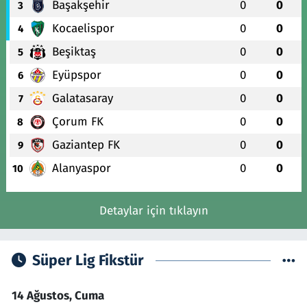
Başakşehir
0
0
3
Kocaelispor
0
0
4
Beşiktaş
0
0
5
Eyüpspor
0
0
6
Galatasaray
0
0
7
Çorum FK
0
0
8
Gaziantep FK
0
0
9
Alanyaspor
0
0
10
Detaylar için tıklayın
Süper Lig Fikstür
14 Ağustos, Cuma