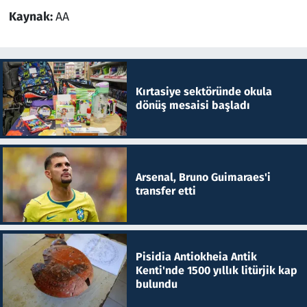
Kaynak:
AA
Kırtasiye sektöründe okula
dönüş mesaisi başladı
Arsenal, Bruno Guimaraes'i
transfer etti
Pisidia Antiokheia Antik
Kenti'nde 1500 yıllık litürjik kap
bulundu