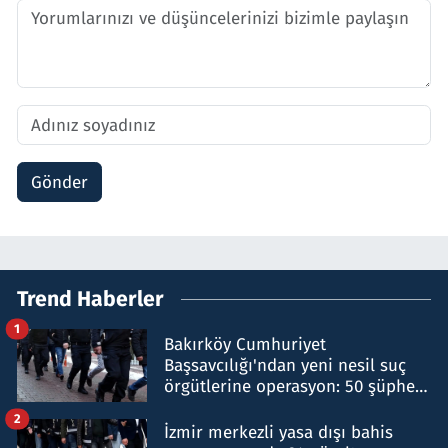
Gönder
Trend Haberler
1
Bakırköy Cumhuriyet
Başsavcılığı'ndan yeni nesil suç
örgütlerine operasyon: 50 şüpheli
hakkında gözaltı kararı
2
İzmir merkezli yasa dışı bahis