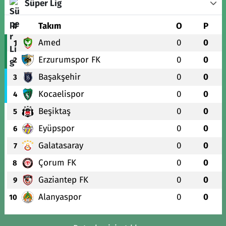
Süper Lig
#
Takım
O
P
Amed
0
0
1
Erzurumspor FK
0
0
2
Başakşehir
0
0
3
Kocaelispor
0
0
4
Beşiktaş
0
0
5
Eyüpspor
0
0
6
Galatasaray
0
0
7
Çorum FK
0
0
8
Gaziantep FK
0
0
9
Alanyaspor
0
0
10