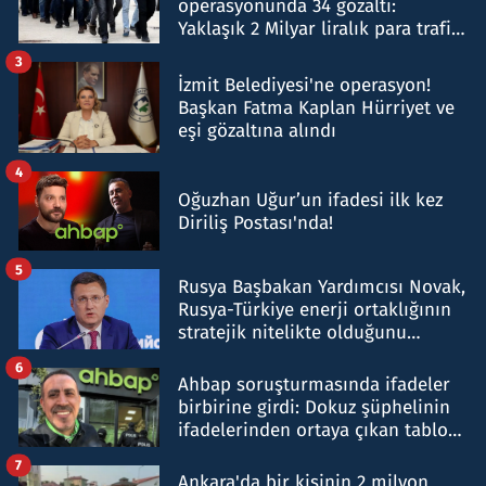
operasyonunda 34 gözaltı:
Yaklaşık 2 Milyar liralık para trafiği
tespit edildi
3
İzmit Belediyesi'ne operasyon!
Başkan Fatma Kaplan Hürriyet ve
eşi gözaltına alındı
4
Oğuzhan Uğur’un ifadesi ilk kez
Diriliş Postası'nda!
5
Rusya Başbakan Yardımcısı Novak,
Rusya-Türkiye enerji ortaklığının
stratejik nitelikte olduğunu
belirtti
6
Ahbap soruşturmasında ifadeler
birbirine girdi: Dokuz şüphelinin
ifadelerinden ortaya çıkan tablo
şok etti
7
Ankara'da bir kişinin 2 milyon