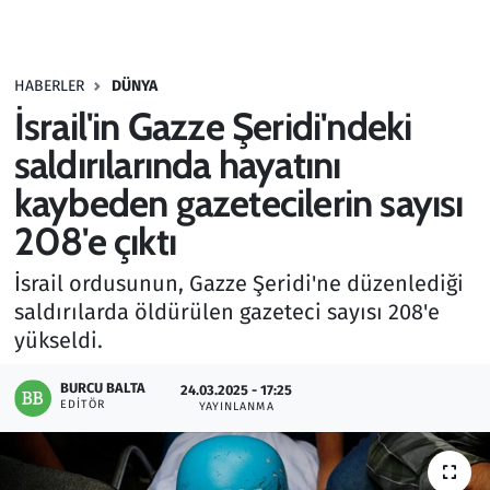
Gündem
HABERLER
DÜNYA
Haber
İsrail'in Gazze Şeridi'ndeki
Kültür Sanat
saldırılarında hayatını
kaybeden gazetecilerin sayısı
Kurumsal Haberler
208'e çıktı
Lezzet Durağı
İsrail ordusunun, Gazze Şeridi'ne düzenlediği
saldırılarda öldürülen gazeteci sayısı 208'e
Memur ve Kamu
yükseldi.
Otomobil
BURCU BALTA
24.03.2025 - 17:25
EDITÖR
YAYINLANMA
Oyun
Ramazan