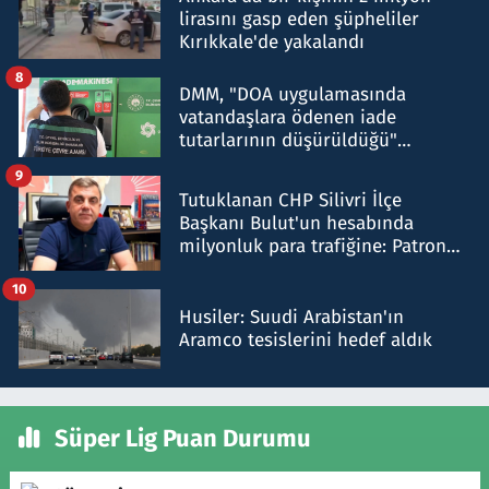
lirasını gasp eden şüpheliler
Kırıkkale'de yakalandı
8
DMM, "DOA uygulamasında
vatandaşlara ödenen iade
tutarlarının düşürüldüğü"
iddiasını yalanladı
9
Tutuklanan CHP Silivri İlçe
Başkanı Bulut'un hesabında
milyonluk para trafiğine: Patron
talimat verdi, ben gönderdim
10
Husiler: Suudi Arabistan'ın
Aramco tesislerini hedef aldık
Süper Lig Puan Durumu