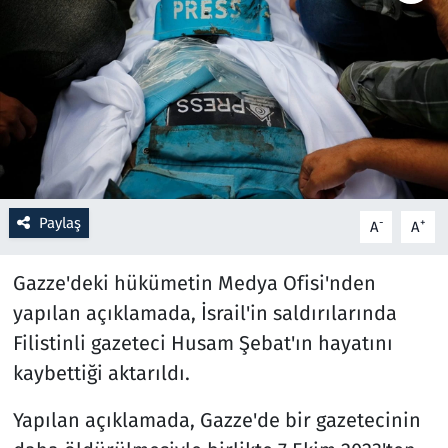
Resmi İlanlar
Rüya Tabirleri
Sağlık
Savunma Sanayi
Paylaş
-
+
A
A
Seçim 2023
Gazze'deki hükümetin Medya Ofisi'nden
Spor
yapılan açıklamada, İsrail'in saldırılarında
Filistinli gazeteci Husam Şebat'ın hayatını
Teknoloji ve Bilim
kaybettiği aktarıldı.
Televizyon
Yapılan açıklamada, Gazze'de bir gazetecinin