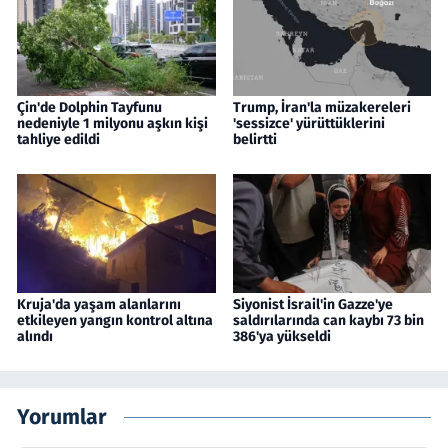
Çin'de Dolphin Tayfunu
Trump, İran'la müzakereleri
nedeniyle 1 milyonu aşkın kişi
'sessizce' yürüttüklerini
tahliye edildi
belirtti
Kruja'da yaşam alanlarını
Siyonist İsrail'in Gazze'ye
etkileyen yangın kontrol altına
saldırılarında can kaybı 73 bin
alındı
386'ya yükseldi
Yorumlar