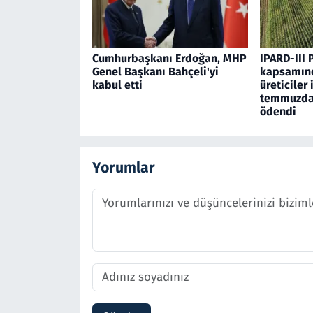
Cumhurbaşkanı Erdoğan, MHP
IPARD-III 
Genel Başkanı Bahçeli'yi
kapsamınd
kabul etti
üreticiler 
temmuzda 
ödendi
Yorumlar