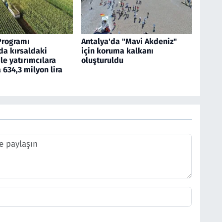
Programı
Antalya'da "Mavi Akdeniz"
a kırsaldaki
için koruma kalkanı
ile yatırımcılara
oluşturuldu
634,3 milyon lira