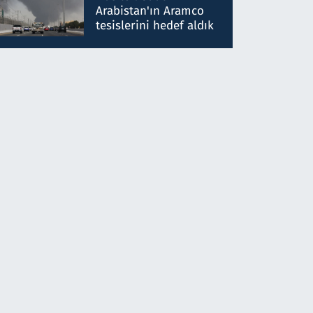
gönderdim
Arabistan'ın Aramco
tesislerini hedef aldık