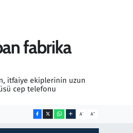
pan fabrika
, itfaiye ekiplerinin uzun
üsü cep telefonu
-
+
A
A