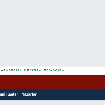
ALTIN
6500.87
BİST
13.799
BTC
64.643,95
mi İlanlar
Yazarlar