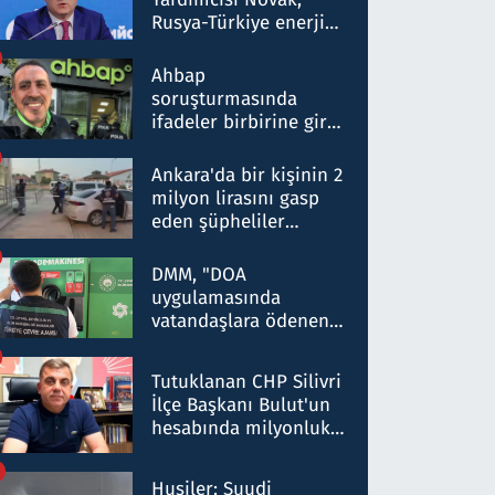
Rusya-Türkiye enerji
ortaklığının stratejik
nitelikte olduğunu
Ahbap
belirtti
soruşturmasında
ifadeler birbirine girdi:
Dokuz şüphelinin
ifadelerinden ortaya
Ankara'da bir kişinin 2
çıkan tablo şok etti
milyon lirasını gasp
eden şüpheliler
Kırıkkale'de yakalandı
DMM, "DOA
uygulamasında
vatandaşlara ödenen
iade tutarlarının
düşürüldüğü" iddiasını
Tutuklanan CHP Silivri
yalanladı
İlçe Başkanı Bulut'un
hesabında milyonluk
para trafiğine: Patron
talimat verdi, ben
Husiler: Suudi