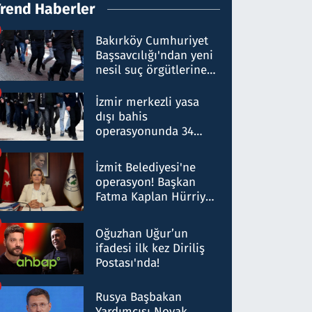
Trend Haberler
Bakırköy Cumhuriyet
Başsavcılığı'ndan yeni
nesil suç örgütlerine
operasyon: 50 şüpheli
hakkında gözaltı kararı
İzmir merkezli yasa
dışı bahis
operasyonunda 34
gözaltı: Yaklaşık 2
Milyar liralık para
İzmit Belediyesi'ne
trafiği tespit edildi
operasyon! Başkan
Fatma Kaplan Hürriyet
ve eşi gözaltına alındı
Oğuzhan Uğur’un
ifadesi ilk kez Diriliş
Postası'nda!
Rusya Başbakan
Yardımcısı Novak,