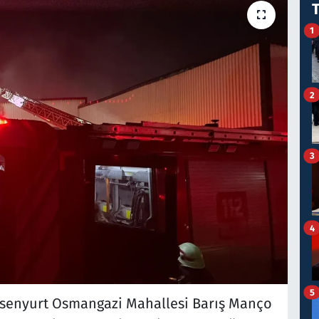
1
2
3
4
5
 Esenyurt Osmangazi Mahallesi Barış Manço