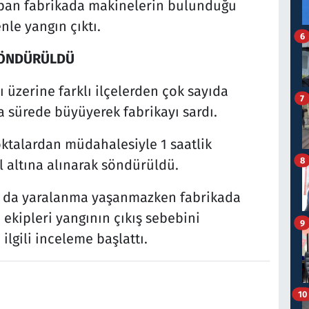
yapan fabrikada makinelerin bulunduğu
le yangın çıktı.
6
 SÖNDÜRÜLDÜ
 üzerine farklı ilçelerden çok sayıda
7
ısa sürede büyüyerek fabrikayı sardı.
noktalardan müdahalesiyle 1 saatlik
8
 altına alınarak söndürüldü.
a da yaralanma yaşanmazken fabrikada
ekipleri yangının çıkış sebebini
9
ilgili inceleme başlattı.
10