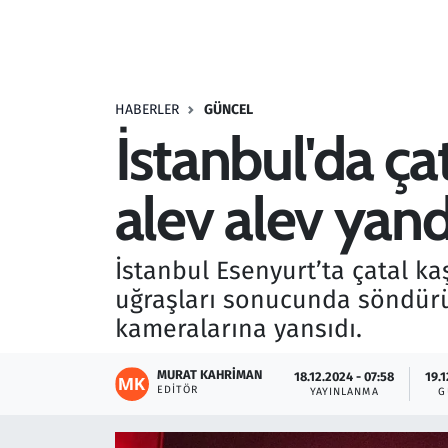
Resmi İlanlar
Rüya Tabirleri
HABERLER
GÜNCEL
İstanbul'da ça
Sağlık
alev alev yand
Savunma Sanayi
Seçim 2023
İstanbul Esenyurt’ta çatal ka
uğraşları sonucunda söndürü
Spor
kameralarına yansıdı.
Teknoloji ve Bilim
MURAT KAHRIMAN
18.12.2024 - 07:58
19.1
EDITÖR
YAYINLANMA
G
Televizyon