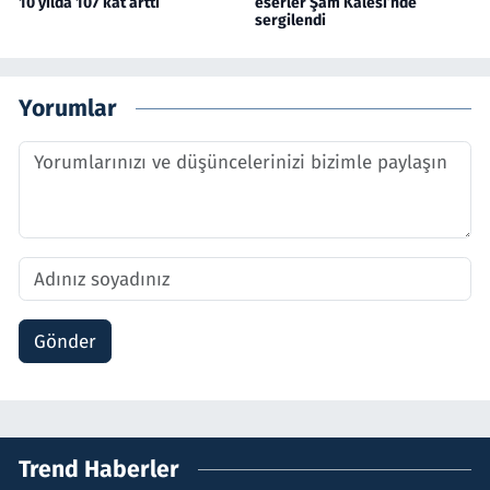
10 yılda 107 kat arttı
eserler Şam Kalesi’nde
sergilendi
Yorumlar
Gönder
Trend Haberler