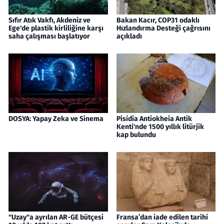
Sıfır Atık Vakfı, Akdeniz ve
Bakan Kacır, COP31 odaklı
Ege'de plastik kirliliğine karşı
Hızlandırma Desteği çağrısını
saha çalışması başlatıyor
açıkladı
DOSYA: Yapay Zeka ve Sinema
Pisidia Antiokheia Antik
Kenti'nde 1500 yıllık litürjik
kap bulundu
"Uzay"a ayrılan AR-GE bütçesi
Fransa’dan iade edilen tarihi