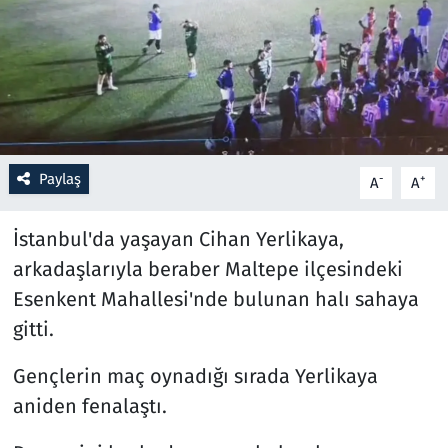
Resmi İlanlar
Rüya Tabirleri
Sağlık
Paylaş
-
+
A
A
Savunma Sanayi
İstanbul'da yaşayan Cihan Yerlikaya,
Seçim 2023
arkadaşlarıyla beraber Maltepe ilçesindeki
Esenkent Mahallesi'nde bulunan halı sahaya
Spor
gitti.
Teknoloji ve Bilim
Gençlerin maç oynadığı sırada Yerlikaya
Televizyon
aniden fenalaştı.