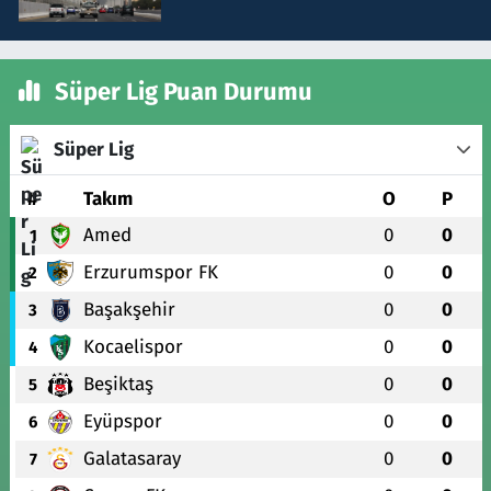
Süper Lig Puan Durumu
Süper Lig
#
Takım
O
P
Amed
0
0
1
Erzurumspor FK
0
0
2
Başakşehir
0
0
3
Kocaelispor
0
0
4
Beşiktaş
0
0
5
Eyüpspor
0
0
6
Galatasaray
0
0
7