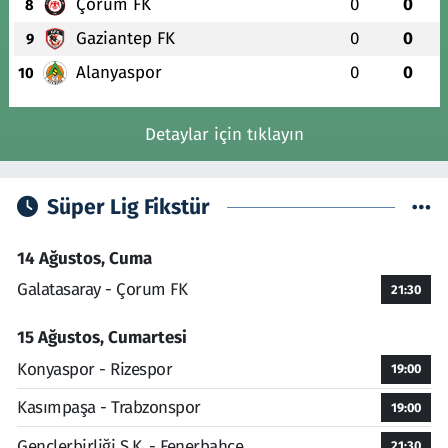
Çorum FK
0
0
8
Gaziantep FK
0
0
9
Alanyaspor
0
0
10
Detaylar için tıklayın
Süper Lig Fikstür
14 Ağustos, Cuma
Galatasaray - Çorum FK
21:30
15 Ağustos, Cumartesi
Konyaspor - Rizespor
19:00
Kasımpaşa - Trabzonspor
19:00
Gençlerbirliği S.K. - Fenerbahçe
21:30