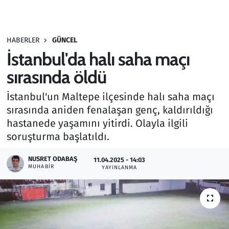
Gündem
HABERLER
GÜNCEL
Haber
İstanbul'da halı saha maçı
Kültür Sanat
sırasında öldü
İstanbul'un Maltepe ilçesinde halı saha maçı
Kurumsal Haberler
sırasında aniden fenalaşan genç, kaldırıldığı
hastanede yaşamını yitirdi. Olayla ilgili
Lezzet Durağı
soruşturma başlatıldı.
Memur ve Kamu
NUSRET ODABAŞ
11.04.2025 - 14:03
MUHABIR
YAYINLANMA
Otomobil
Oyun
Ramazan