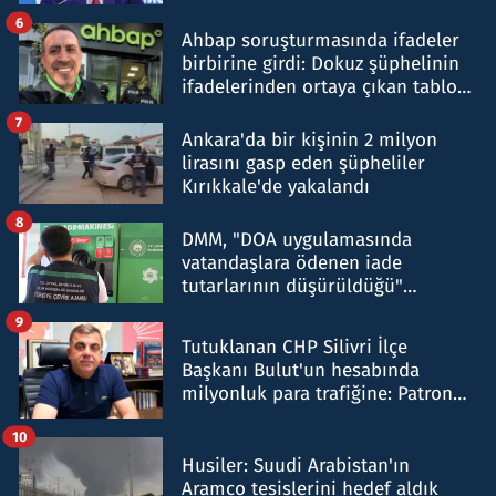
belirtti
6
Ahbap soruşturmasında ifadeler
birbirine girdi: Dokuz şüphelinin
ifadelerinden ortaya çıkan tablo
şok etti
7
Ankara'da bir kişinin 2 milyon
lirasını gasp eden şüpheliler
Kırıkkale'de yakalandı
8
DMM, "DOA uygulamasında
vatandaşlara ödenen iade
tutarlarının düşürüldüğü"
iddiasını yalanladı
9
Tutuklanan CHP Silivri İlçe
Başkanı Bulut'un hesabında
milyonluk para trafiğine: Patron
talimat verdi, ben gönderdim
10
Husiler: Suudi Arabistan'ın
Aramco tesislerini hedef aldık