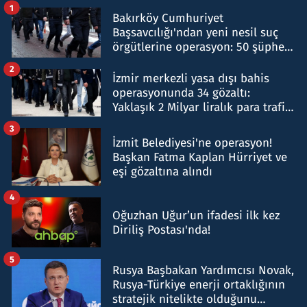
1
Bakırköy Cumhuriyet
Başsavcılığı'ndan yeni nesil suç
örgütlerine operasyon: 50 şüpheli
hakkında gözaltı kararı
2
İzmir merkezli yasa dışı bahis
operasyonunda 34 gözaltı:
Yaklaşık 2 Milyar liralık para trafiği
tespit edildi
3
İzmit Belediyesi'ne operasyon!
Başkan Fatma Kaplan Hürriyet ve
eşi gözaltına alındı
4
Oğuzhan Uğur’un ifadesi ilk kez
Diriliş Postası'nda!
5
Rusya Başbakan Yardımcısı Novak,
Rusya-Türkiye enerji ortaklığının
stratejik nitelikte olduğunu