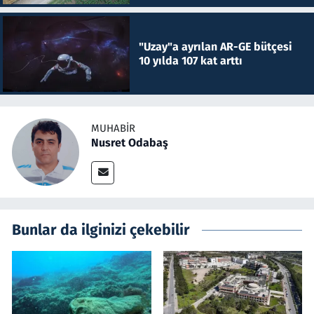
"Uzay"a ayrılan AR-GE bütçesi
10 yılda 107 kat arttı
MUHABIR
Nusret Odabaş
Bunlar da ilginizi çekebilir