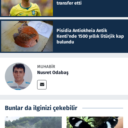
transfer etti
Pisidia Antiokheia Antik
Kenti'nde 1500 yıllık litürjik kap
bulundu
MUHABIR
Nusret Odabaş
Bunlar da ilginizi çekebilir