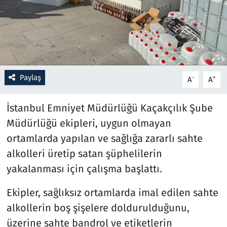
Resmi İlanlar
Rüya Tabirleri
Sağlık
Paylaş
-
+
A
A
Savunma Sanayi
İstanbul Emniyet Müdürlüğü Kaçakçılık Şube
Müdürlüğü ekipleri, uygun olmayan
Seçim 2023
ortamlarda yapılan ve sağlığa zararlı sahte
alkolleri üretip satan şüphelilerin
Spor
yakalanması için çalışma başlattı.
Teknoloji ve Bilim
Ekipler, sağlıksız ortamlarda imal edilen sahte
Televizyon
alkollerin boş şişelere doldurulduğunu,
üzerine sahte bandrol ve etiketlerin