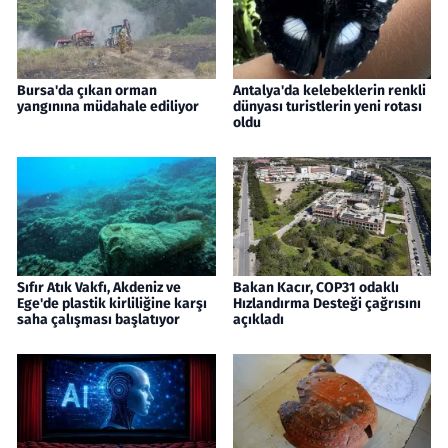
Bursa'da çıkan orman
Antalya'da kelebeklerin renkli
yangınına müdahale ediliyor
dünyası turistlerin yeni rotası
oldu
Sıfır Atık Vakfı, Akdeniz ve
Bakan Kacır, COP31 odaklı
Ege'de plastik kirliliğine karşı
Hızlandırma Desteği çağrısını
saha çalışması başlatıyor
açıkladı