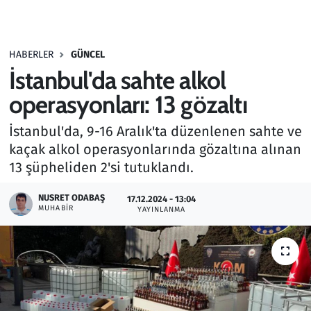
Gündem
HABERLER
GÜNCEL
Haber
İstanbul'da sahte alkol
Kültür Sanat
operasyonları: 13 gözaltı
İstanbul'da, 9-16 Aralık'ta düzenlenen sahte ve
Kurumsal Haberler
kaçak alkol operasyonlarında gözaltına alınan
13 şüpheliden 2'si tutuklandı.
Lezzet Durağı
NUSRET ODABAŞ
17.12.2024 - 13:04
Memur ve Kamu
MUHABIR
YAYINLANMA
Otomobil
Oyun
Ramazan