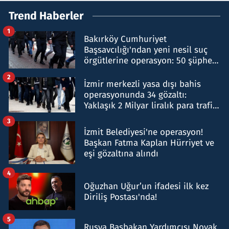
Trend Haberler
1
Bakırköy Cumhuriyet
Başsavcılığı'ndan yeni nesil suç
örgütlerine operasyon: 50 şüpheli
hakkında gözaltı kararı
2
İzmir merkezli yasa dışı bahis
operasyonunda 34 gözaltı:
Yaklaşık 2 Milyar liralık para trafiği
tespit edildi
3
İzmit Belediyesi'ne operasyon!
Başkan Fatma Kaplan Hürriyet ve
eşi gözaltına alındı
4
Oğuzhan Uğur’un ifadesi ilk kez
Diriliş Postası'nda!
5
Rusya Başbakan Yardımcısı Novak,