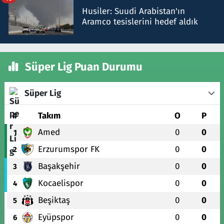
Husiler: Suudi Arabistan'ın
Aramco tesislerini hedef aldık
Süper Lig Puan Durumu
Süper Lig
#
Takım
O
P
Amed
0
0
1
Erzurumspor FK
0
0
2
Başakşehir
0
0
3
Kocaelispor
0
0
4
Beşiktaş
0
0
5
Eyüpspor
0
0
6