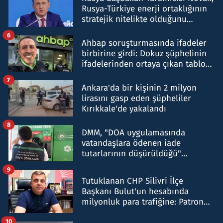
Rusya-Türkiye enerji ortaklığının
stratejik nitelikte olduğunu
belirtti
6
Ahbap soruşturmasında ifadeler
birbirine girdi: Dokuz şüphelinin
ifadelerinden ortaya çıkan tablo
şok etti
7
Ankara'da bir kişinin 2 milyon
lirasını gasp eden şüpheliler
Kırıkkale'de yakalandı
8
DMM, "DOA uygulamasında
vatandaşlara ödenen iade
tutarlarının düşürüldüğü"
iddiasını yalanladı
9
Tutuklanan CHP Silivri İlçe
Başkanı Bulut'un hesabında
milyonluk para trafiğine: Patron
talimat verdi, ben gönderdim
10