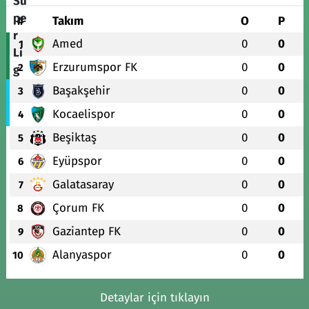
#
Takım
O
P
Amed
0
0
1
Erzurumspor FK
0
0
2
Başakşehir
0
0
3
Kocaelispor
0
0
4
Beşiktaş
0
0
5
Eyüpspor
0
0
6
Galatasaray
0
0
7
Çorum FK
0
0
8
Gaziantep FK
0
0
9
Alanyaspor
0
0
10
Detaylar için tıklayın