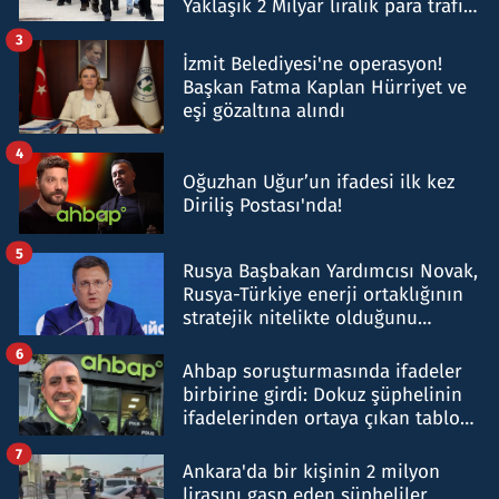
Yaklaşık 2 Milyar liralık para trafiği
tespit edildi
3
İzmit Belediyesi'ne operasyon!
Başkan Fatma Kaplan Hürriyet ve
eşi gözaltına alındı
4
Oğuzhan Uğur’un ifadesi ilk kez
Diriliş Postası'nda!
5
Rusya Başbakan Yardımcısı Novak,
Rusya-Türkiye enerji ortaklığının
stratejik nitelikte olduğunu
belirtti
6
Ahbap soruşturmasında ifadeler
birbirine girdi: Dokuz şüphelinin
ifadelerinden ortaya çıkan tablo
şok etti
7
Ankara'da bir kişinin 2 milyon
lirasını gasp eden şüpheliler