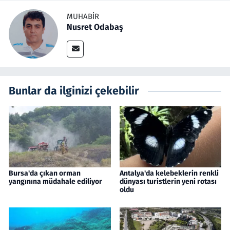
MUHABIR
Nusret Odabaş
Bunlar da ilginizi çekebilir
Bursa'da çıkan orman
Antalya'da kelebeklerin renkli
yangınına müdahale ediliyor
dünyası turistlerin yeni rotası
oldu