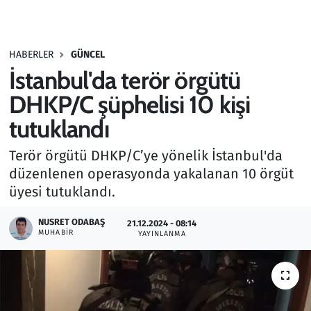
Gündem
HABERLER
GÜNCEL
Haber
İstanbul'da terör örgütü
Kültür Sanat
DHKP/C şüphelisi 10 kişi
tutuklandı
Kurumsal Haberler
Terör örgütü DHKP/C’ye yönelik İstanbul'da
Lezzet Durağı
düzenlenen operasyonda yakalanan 10 örgüt
üyesi tutuklandı.
Memur ve Kamu
NUSRET ODABAŞ
21.12.2024 - 08:14
MUHABIR
YAYINLANMA
Otomobil
Oyun
Ramazan