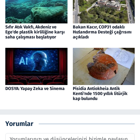
Sıfır Atık Vakfı, Akdeniz ve
Bakan Kacır, COP31 odaklı
Ege'de plastik kirliliğine karşı
Hızlandırma Desteği çağrısını
saha çalışması başlatıyor
açıkladı
DOSYA: Yapay Zeka ve Sinema
Pisidia Antiokheia Antik
Kenti'nde 1500 yıllık litürjik
kap bulundu
Yorumlar