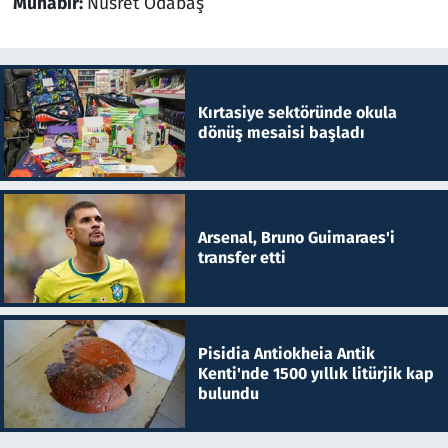
Muhabir:
Nusret Odabaş
Kırtasiye sektöründe okula
dönüş mesaisi başladı
Arsenal, Bruno Guimaraes'i
transfer etti
Pisidia Antiokheia Antik
Kenti'nde 1500 yıllık litürjik kap
bulundu