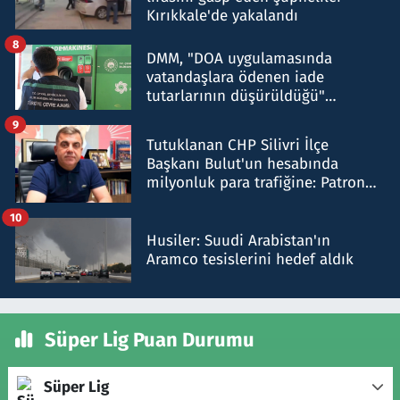
Kırıkkale'de yakalandı
8
DMM, "DOA uygulamasında
vatandaşlara ödenen iade
tutarlarının düşürüldüğü"
iddiasını yalanladı
9
Tutuklanan CHP Silivri İlçe
Başkanı Bulut'un hesabında
milyonluk para trafiğine: Patron
talimat verdi, ben gönderdim
10
Husiler: Suudi Arabistan'ın
Aramco tesislerini hedef aldık
Süper Lig Puan Durumu
Süper Lig