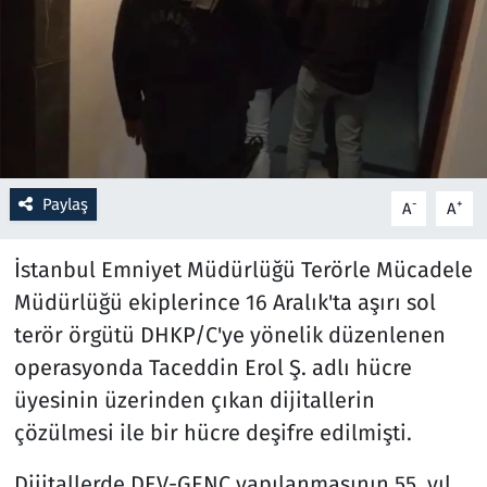
Resmi İlanlar
Rüya Tabirleri
Sağlık
Paylaş
-
+
A
A
Savunma Sanayi
İstanbul Emniyet Müdürlüğü Terörle Mücadele
Seçim 2023
Müdürlüğü ekiplerince 16 Aralık'ta aşırı sol
Spor
terör örgütü DHKP/C'ye yönelik düzenlenen
operasyonda Taceddin Erol Ş. adlı hücre
Teknoloji ve Bilim
üyesinin üzerinden çıkan dijitallerin
çözülmesi ile bir hücre deşifre edilmişti.
Televizyon
Dijitallerde DEV-GENÇ yapılanmasının 55. yıl