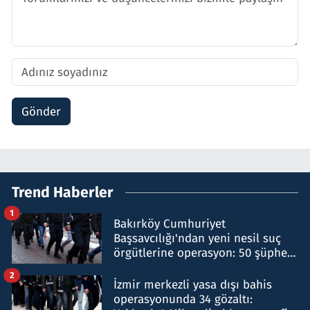
Gönder
Trend Haberler
1
Bakırköy Cumhuriyet
Başsavcılığı'ndan yeni nesil suç
örgütlerine operasyon: 50 şüpheli
hakkında gözaltı kararı
2
İzmir merkezli yasa dışı bahis
operasyonunda 34 gözaltı: