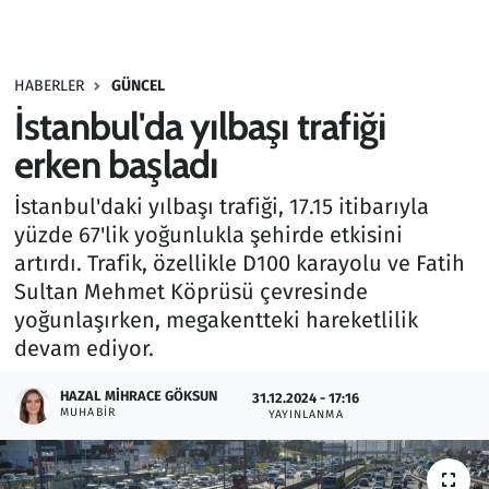
Gündem
HABERLER
GÜNCEL
Haber
İstanbul'da yılbaşı trafiği
Kültür Sanat
erken başladı
İstanbul'daki yılbaşı trafiği, 17.15 itibarıyla
Kurumsal Haberler
yüzde 67'lik yoğunlukla şehirde etkisini
artırdı. Trafik, özellikle D100 karayolu ve Fatih
Lezzet Durağı
Sultan Mehmet Köprüsü çevresinde
Memur ve Kamu
yoğunlaşırken, megakentteki hareketlilik
devam ediyor.
Otomobil
HAZAL MIHRACE GÖKSUN
31.12.2024 - 17:16
MUHABIR
YAYINLANMA
Oyun
Ramazan