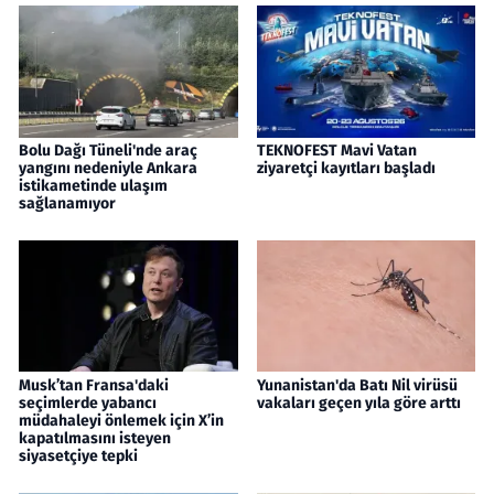
Bolu Dağı Tüneli'nde araç
TEKNOFEST Mavi Vatan
yangını nedeniyle Ankara
ziyaretçi kayıtları başladı
istikametinde ulaşım
sağlanamıyor
Musk’tan Fransa'daki
Yunanistan'da Batı Nil virüsü
seçimlerde yabancı
vakaları geçen yıla göre arttı
müdahaleyi önlemek için X’in
kapatılmasını isteyen
siyasetçiye tepki