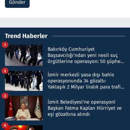
Gönder
Trend Haberler
1
Bakırköy Cumhuriyet
Başsavcılığı'ndan yeni nesil suç
örgütlerine operasyon: 50 şüpheli
hakkında gözaltı kararı
2
İzmir merkezli yasa dışı bahis
operasyonunda 34 gözaltı:
Yaklaşık 2 Milyar liralık para trafiği
tespit edildi
3
İzmit Belediyesi'ne operasyon!
Başkan Fatma Kaplan Hürriyet ve
eşi gözaltına alındı
4