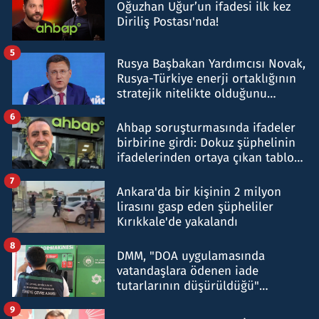
Oğuzhan Uğur’un ifadesi ilk kez
Diriliş Postası'nda!
5
Rusya Başbakan Yardımcısı Novak,
Rusya-Türkiye enerji ortaklığının
stratejik nitelikte olduğunu
belirtti
6
Ahbap soruşturmasında ifadeler
birbirine girdi: Dokuz şüphelinin
ifadelerinden ortaya çıkan tablo
şok etti
7
Ankara'da bir kişinin 2 milyon
lirasını gasp eden şüpheliler
Kırıkkale'de yakalandı
8
DMM, "DOA uygulamasında
vatandaşlara ödenen iade
tutarlarının düşürüldüğü"
iddiasını yalanladı
9