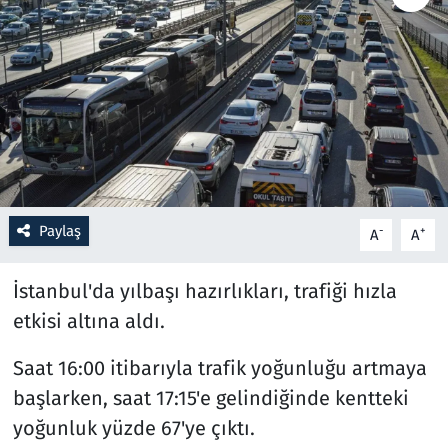
Resmi İlanlar
Rüya Tabirleri
Sağlık
Savunma Sanayi
Paylaş
-
+
A
A
Seçim 2023
İstanbul'da yılbaşı hazırlıkları, trafiği hızla
Spor
etkisi altına aldı.
Teknoloji ve Bilim
Saat 16:00 itibarıyla trafik yoğunluğu artmaya
başlarken, saat 17:15'e gelindiğinde kentteki
Televizyon
yoğunluk yüzde 67'ye çıktı.