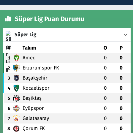
Süper Lig Puan Durumu
Süper Lig
#
Takım
O
P
Amed
0
0
1
Erzurumspor FK
0
0
2
Başakşehir
0
0
3
Kocaelispor
0
0
4
Beşiktaş
0
0
5
Eyüpspor
0
0
6
Galatasaray
0
0
7
Çorum FK
0
0
8