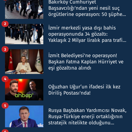
Bakırköy Cumhuriyet
Başsavcılığı'ndan yeni nesil suç
örgütlerine operasyon: 50 şüpheli
hakkında gözaltı kararı
2
İzmir merkezli yasa dışı bahis
operasyonunda 34 gözaltı:
Yaklaşık 2 Milyar liralık para trafiği
tespit edildi
3
İzmit Belediyesi'ne operasyon!
Başkan Fatma Kaplan Hürriyet ve
eşi gözaltına alındı
4
Oğuzhan Uğur’un ifadesi ilk kez
Diriliş Postası'nda!
5
Rusya Başbakan Yardımcısı Novak,
Rusya-Türkiye enerji ortaklığının
stratejik nitelikte olduğunu
belirtti