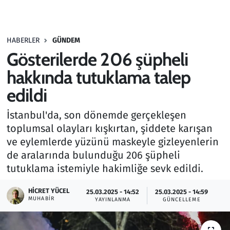
Gündem
HABERLER
GÜNDEM
Haber
Gösterilerde 206 şüpheli
Kültür Sanat
hakkında tutuklama talep
edildi
Kurumsal Haberler
İstanbul'da, son dönemde gerçekleşen
Lezzet Durağı
toplumsal olayları kışkırtan, şiddete karışan
ve eylemlerde yüzünü maskeyle gizleyenlerin
Memur ve Kamu
de aralarında bulunduğu 206 şüpheli
tutuklama istemiyle hakimliğe sevk edildi.
Otomobil
HICRET YÜCEL
25.03.2025 - 14:52
25.03.2025 - 14:59
MUHABIR
Oyun
YAYINLANMA
GÜNCELLEME
Ramazan