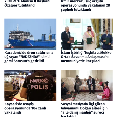
YENİ Parti Manisa İl Başkanı
İzmir merkezli suç örgütü
Özalper tutuklandı
operasyonunda yakalanan 28
şüpheli tutuklandı
Karadeniz'de dron saldırısına
İslam İşbirliği Teşkilatı, Mekke
uğrayan "NADEZHDA" isimli
Ortak Savunma Anlaşması'nı
gemi Samsun'a getirildi
memnuniyetle karşıladı
Kayseri'de asayiş
Sosyal medyada ilgi gören
operasyonunda 104 zanlı
Adıyamanlı Doğan ailesi için
yakalandı
"aile danışmanlığı" süreci
başlatıldı