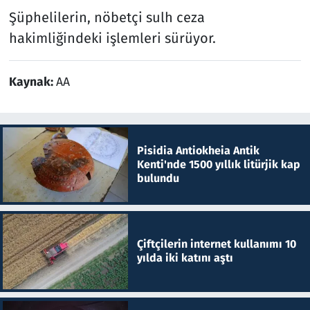
Şüphelilerin, nöbetçi sulh ceza
hakimliğindeki işlemleri sürüyor.
Kaynak:
AA
Pisidia Antiokheia Antik
Kenti'nde 1500 yıllık litürjik kap
bulundu
Çiftçilerin internet kullanımı 10
yılda iki katını aştı