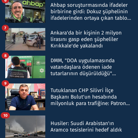
6
Ahbap soruşturmasında ifadeler
birbirine girdi: Dokuz şüphelinin
ifadelerinden ortaya çıkan tablo
şok etti
7
Ankara'da bir kişinin 2 milyon
lirasını gasp eden şüpheliler
Kırıkkale'de yakalandı
8
DMM, "DOA uygulamasında
vatandaşlara ödenen iade
tutarlarının düşürüldüğü"
iddiasını yalanladı
9
Tutuklanan CHP Silivri İlçe
Başkanı Bulut'un hesabında
milyonluk para trafiğine: Patron
talimat verdi, ben gönderdim
10
Husiler: Suudi Arabistan'ın
Aramco tesislerini hedef aldık