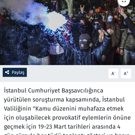
Resmi İlanlar
Rüya Tabirleri
Sağlık
Savunma Sanayi
Paylaş
-
+
A
A
Seçim 2023
İstanbul Cumhuriyet Başsavcılığınca
Spor
yürütülen soruşturma kapsamında, İstanbul
Teknoloji ve Bilim
Valiliğinin "Kamu düzenini muhafaza etmek
için oluşabilecek provokatif eylemlerin önüne
Televizyon
geçmek için 19-23 Mart tarihleri arasında 4