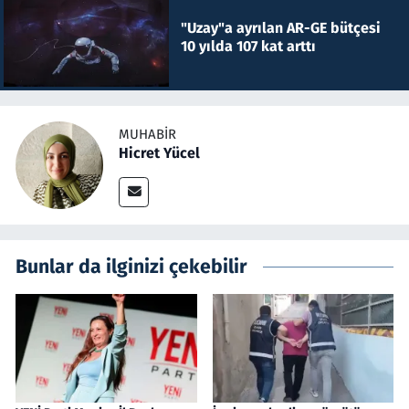
"Uzay"a ayrılan AR-GE bütçesi
10 yılda 107 kat arttı
MUHABIR
Hicret Yücel
Bunlar da ilginizi çekebilir