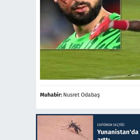
Muhabir:
Nusret Odabaş
EDITÖRÜN SEÇTIĞI
Yunanistan'da B
arttı