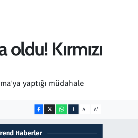
a oldu! Kırmızı
mma'ya yaptığı müdahale
-
+
A
A
Trend Haberler