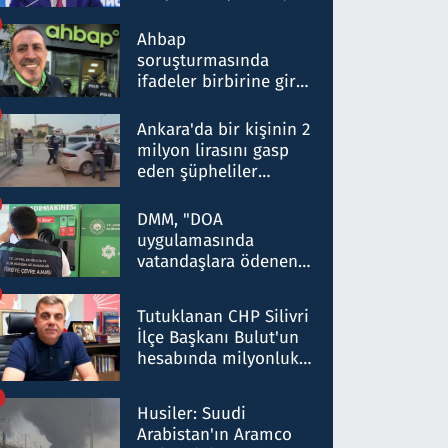
ortaklığının stratejik
nitelikte olduğunu
Ahbap
belirtti
soruşturmasında
ifadeler birbirine girdi:
Dokuz şüphelinin
ifadelerinden ortaya
Ankara'da bir kişinin 2
çıkan tablo şok etti
milyon lirasını gasp
eden şüpheliler
Kırıkkale'de yakalandı
DMM, "DOA
uygulamasında
vatandaşlara ödenen
iade tutarlarının
düşürüldüğü" iddiasını
Tutuklanan CHP Silivri
yalanladı
İlçe Başkanı Bulut'un
hesabında milyonluk
para trafiğine: Patron
talimat verdi, ben
Husiler: Suudi
gönderdim
Arabistan'ın Aramco