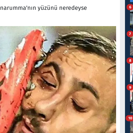
Donnarumma'nın yüzünü neredeyse
6
7
8
9
10