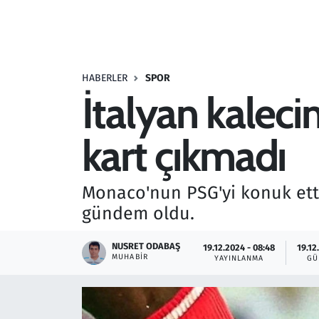
Resmi İlanlar
Rüya Tabirleri
HABERLER
SPOR
İtalyan kaleci
Sağlık
kart çıkmadı
Savunma Sanayi
Seçim 2023
Monaco'nun PSG'yi konuk ett
gündem oldu.
Spor
NUSRET ODABAŞ
19.12.2024 - 08:48
19.12
Teknoloji ve Bilim
MUHABIR
YAYINLANMA
GÜ
Televizyon