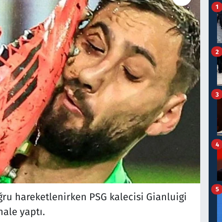
1
2
3
4
5
ru hareketlenirken PSG kalecisi Gianluigi
ale yaptı.