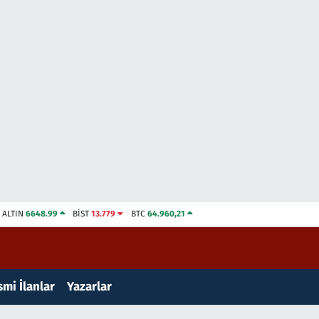
ALTIN
6648.99
BİST
13.779
BTC
64.960,21
mi İlanlar
Yazarlar