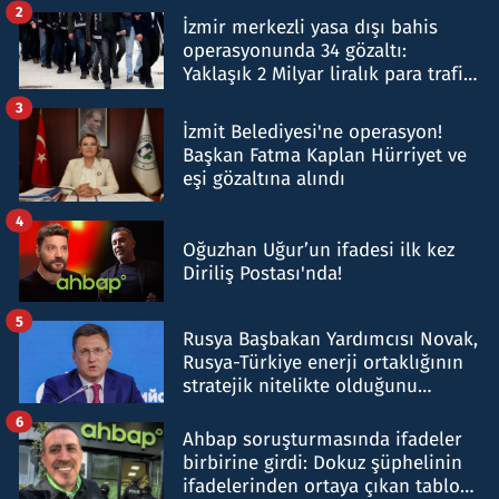
2
İzmir merkezli yasa dışı bahis
operasyonunda 34 gözaltı:
Yaklaşık 2 Milyar liralık para trafiği
tespit edildi
3
İzmit Belediyesi'ne operasyon!
Başkan Fatma Kaplan Hürriyet ve
eşi gözaltına alındı
4
Oğuzhan Uğur’un ifadesi ilk kez
Diriliş Postası'nda!
5
Rusya Başbakan Yardımcısı Novak,
Rusya-Türkiye enerji ortaklığının
stratejik nitelikte olduğunu
belirtti
6
Ahbap soruşturmasında ifadeler
birbirine girdi: Dokuz şüphelinin
ifadelerinden ortaya çıkan tablo