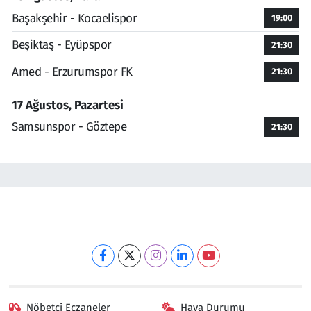
Başakşehir - Kocaelispor
19:00
Beşiktaş - Eyüpspor
21:30
Amed - Erzurumspor FK
21:30
17 Ağustos, Pazartesi
Samsunspor - Göztepe
21:30
Nöbetçi Eczaneler
Hava Durumu