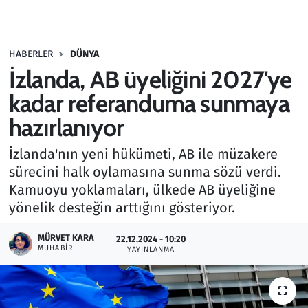
Gündem
HABERLER
DÜNYA
Haber
İzlanda, AB üyeliğini 2027'ye
Kültür Sanat
kadar referanduma sunmaya
hazırlanıyor
Kurumsal Haberler
İzlanda'nın yeni hükümeti, AB ile müzakere
Lezzet Durağı
sürecini halk oylamasına sunma sözü verdi.
Kamuoyu yoklamaları, ülkede AB üyeliğine
Memur ve Kamu
yönelik desteğin arttığını gösteriyor.
Otomobil
MÜRVET KARA
22.12.2024 - 10:20
MUHABIR
YAYINLANMA
Oyun
Ramazan