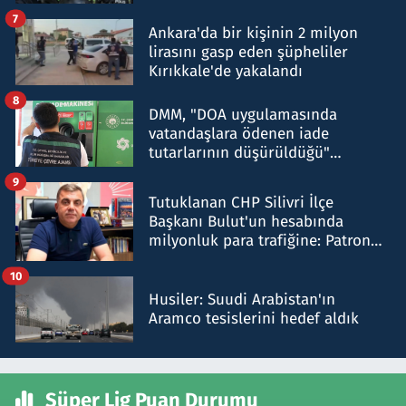
şok etti
7
Ankara'da bir kişinin 2 milyon
lirasını gasp eden şüpheliler
Kırıkkale'de yakalandı
8
DMM, "DOA uygulamasında
vatandaşlara ödenen iade
tutarlarının düşürüldüğü"
iddiasını yalanladı
9
Tutuklanan CHP Silivri İlçe
Başkanı Bulut'un hesabında
milyonluk para trafiğine: Patron
talimat verdi, ben gönderdim
10
Husiler: Suudi Arabistan'ın
Aramco tesislerini hedef aldık
Süper Lig Puan Durumu