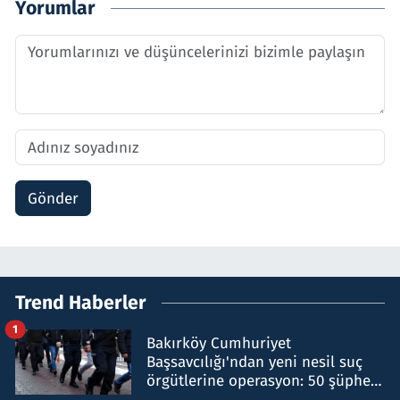
Yorumlar
Gönder
Trend Haberler
1
Bakırköy Cumhuriyet
Başsavcılığı'ndan yeni nesil suç
örgütlerine operasyon: 50 şüpheli
hakkında gözaltı kararı