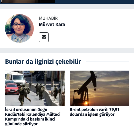
MUHABIR
Mürvet Kara
Bunlar da ilginizi çekebilir
İsrail ordusunun Doğu
Brent petrolün varili 79,91
Kudüs'teki Kalendiya Mülteci
dolardan işlem görüyor
Kampı'ndaki baskını ikinci
gününde sürüyor