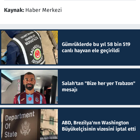
Kaynak:
Haber Merkezi
Gümrüklerde bu yıl 58 bin 519
canlı hayvan ele geçirildi
Salah'tan "Bize her yer Trabzon"
mesajı
ABD, Brezilya'nın Washington
Büyükelçisinin vizesini iptal etti