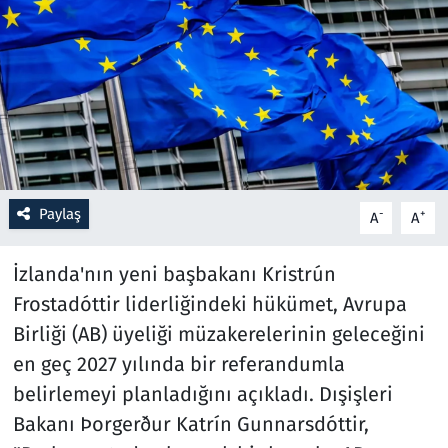
Resmi İlanlar
Rüya Tabirleri
Sağlık
Savunma Sanayi
Paylaş
-
+
A
A
Seçim 2023
İzlanda'nın yeni başbakanı Kristrún
Spor
Frostadóttir liderliğindeki hükümet, Avrupa
Birliği (AB) üyeliği müzakerelerinin geleceğini
Teknoloji ve Bilim
en geç 2027 yılında bir referandumla
belirlemeyi planladığını açıkladı. Dışişleri
Televizyon
Bakanı Þorgerður Katrín Gunnarsdóttir,