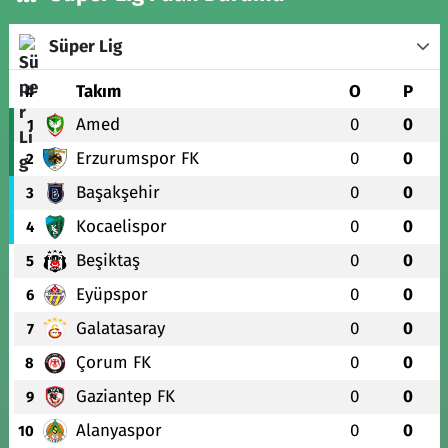
Süper Lig
#
Takım
O
P
Amed
0
0
1
Erzurumspor FK
0
0
2
Başakşehir
0
0
3
Kocaelispor
0
0
4
Beşiktaş
0
0
5
Eyüpspor
0
0
6
Galatasaray
0
0
7
Çorum FK
0
0
8
Gaziantep FK
0
0
9
Alanyaspor
0
0
10