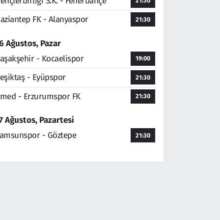
ençlerbirliği S.K. - Fenerbahçe
21:30
aziantep FK - Alanyaspor
21:30
6 Ağustos, Pazar
aşakşehir - Kocaelispor
19:00
eşiktaş - Eyüpspor
21:30
med - Erzurumspor FK
21:30
7 Ağustos, Pazartesi
amsunspor - Göztepe
21:30