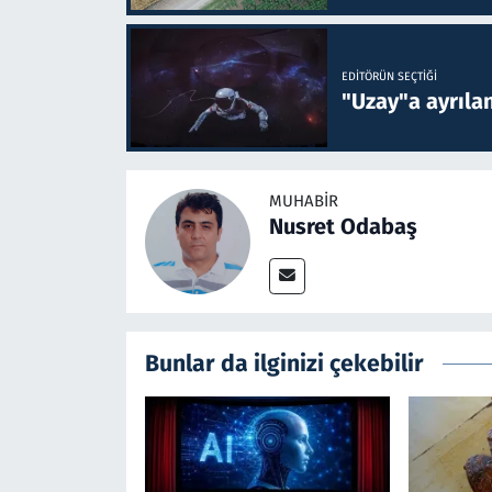
EDITÖRÜN SEÇTIĞI
"Uzay"a ayrılan
MUHABIR
Nusret Odabaş
Bunlar da ilginizi çekebilir