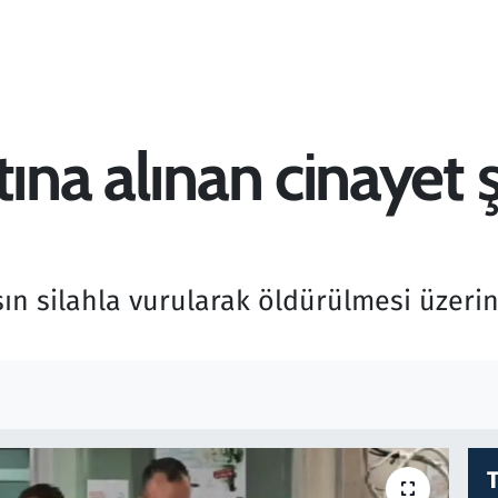
tına alınan cinayet 
sın silahla vurularak öldürülmesi üzeri