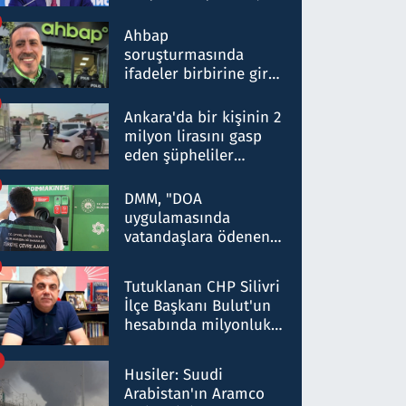
ortaklığının stratejik
nitelikte olduğunu
Ahbap
belirtti
soruşturmasında
ifadeler birbirine girdi:
Dokuz şüphelinin
ifadelerinden ortaya
Ankara'da bir kişinin 2
çıkan tablo şok etti
milyon lirasını gasp
eden şüpheliler
Kırıkkale'de yakalandı
DMM, "DOA
uygulamasında
vatandaşlara ödenen
iade tutarlarının
düşürüldüğü" iddiasını
Tutuklanan CHP Silivri
yalanladı
İlçe Başkanı Bulut'un
hesabında milyonluk
para trafiğine: Patron
talimat verdi, ben
Husiler: Suudi
gönderdim
Arabistan'ın Aramco