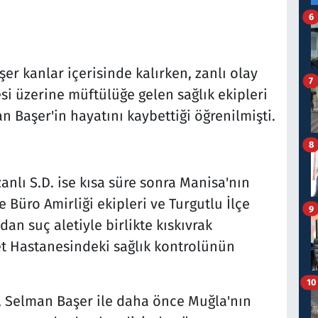
6
r kanlar içerisinde kalırken, zanlı olay
7
si üzerine müftülüğe gelen sağlık ekipleri
 Başer'in hayatını kaybettiği öğrenilmişti.
8
anlı S.D. ise kısa süre sonra Manisa'nın
 Büro Amirliği ekipleri ve Turgutlu İlçe
9
an suç aletiyle birlikte kıskıvrak
et Hastanesindeki sağlık kontrolünün
10
e, Selman Başer ile daha önce Muğla'nın