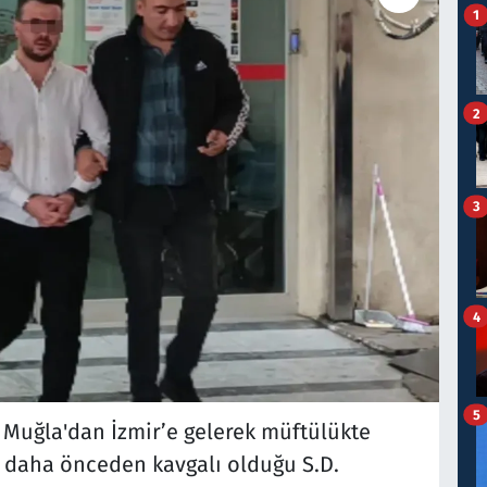
1
2
3
4
5
e Muğla'dan İzmir’e gelerek müftülükte
, daha önceden kavgalı olduğu S.D.