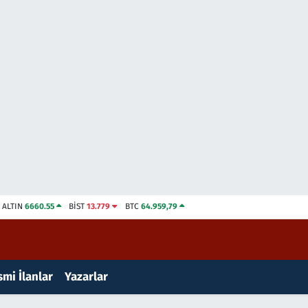
ALTIN
6660.55
BİST
13.779
BTC
64.959,79
mi İlanlar
Yazarlar