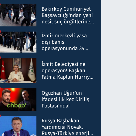
Bakırköy Cumhuriyet
Başsavcılığı'ndan yeni
nesil suç örgütlerine
operasyon: 50 şüpheli
hakkında gözaltı kararı
İzmir merkezli yasa
dışı bahis
operasyonunda 34
gözaltı: Yaklaşık 2
Milyar liralık para
İzmit Belediyesi'ne
trafiği tespit edildi
operasyon! Başkan
Fatma Kaplan Hürriyet
ve eşi gözaltına alındı
Oğuzhan Uğur’un
ifadesi ilk kez Diriliş
Postası'nda!
Rusya Başbakan
Yardımcısı Novak,
Rusya-Türkiye enerji