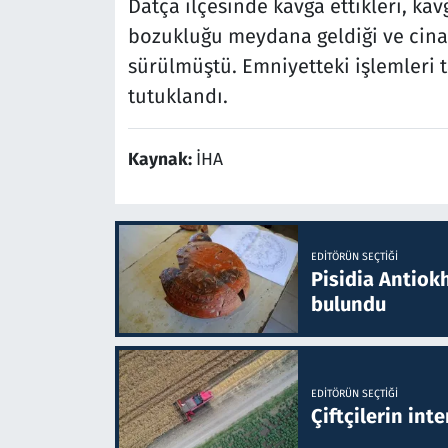
Datça ilçesinde kavga ettikleri, k
bozukluğu meydana geldiği ve cinay
sürülmüştü. Emniyetteki işlemleri
tutuklandı.
Kaynak:
İHA
EDITÖRÜN SEÇTIĞI
Pisidia Antiokh
bulundu
EDITÖRÜN SEÇTIĞI
Çiftçilerin inte