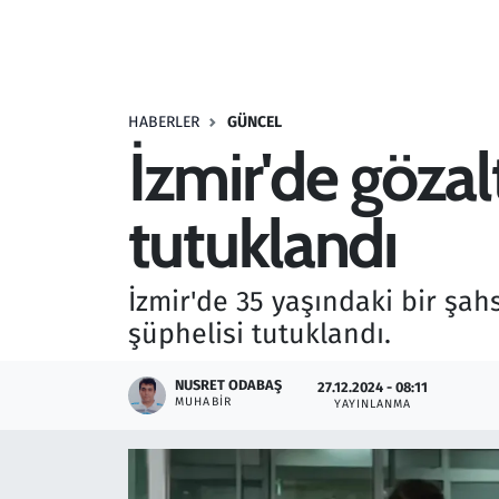
Resmi İlanlar
Rüya Tabirleri
HABERLER
GÜNCEL
İzmir'de gözal
Sağlık
tutuklandı
Savunma Sanayi
Seçim 2023
İzmir'de 35 yaşındaki bir şah
şüphelisi tutuklandı.
Spor
NUSRET ODABAŞ
27.12.2024 - 08:11
Teknoloji ve Bilim
MUHABIR
YAYINLANMA
Televizyon