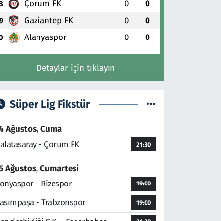
Çorum FK
0
0
8
Gaziantep FK
0
0
9
Alanyaspor
0
0
0
Detaylar için tıklayın
Süper Lig Fikstür
4 Ağustos, Cuma
alatasaray - Çorum FK
21:30
5 Ağustos, Cumartesi
onyaspor - Rizespor
19:00
asımpaşa - Trabzonspor
19:00