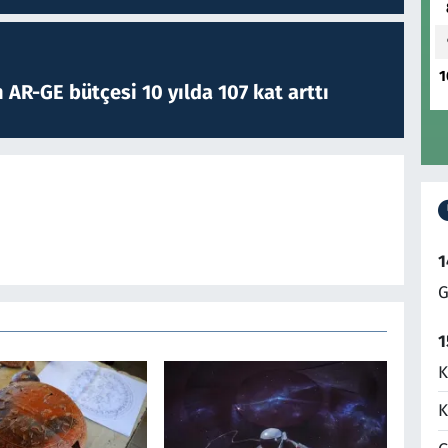
1
 AR-GE bütçesi 10 yılda 107 kat arttı
1
G
1
K
K