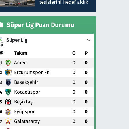
tesislerini hedef aldık
Süper Lig Puan Durumu
Süper Lig
#
Takım
O
P
Amed
0
0
1
Erzurumspor FK
0
0
2
Başakşehir
0
0
3
Kocaelispor
0
0
4
Beşiktaş
0
0
5
Eyüpspor
0
0
6
Galatasaray
0
0
7