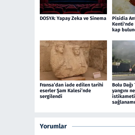
DOSYA: Yapay Zeka ve Sinema
Pisidia An
Kenti'nde 1
kap bulun
Fransa’dan iade edilen tarihi
Bolu Dağı 
eserler Şam Kalesi’nde
yangını n
sergilendi
istikamet
sağlanamı
Yorumlar