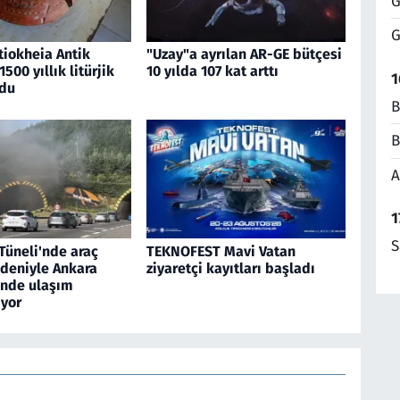
G
G
tiokheia Antik
"Uzay"a ayrılan AR-GE bütçesi
500 yıllık litürjik
10 yılda 107 kat arttı
1
du
B
B
A
1
S
Tüneli'nde araç
TEKNOFEST Mavi Vatan
edeniyle Ankara
ziyaretçi kayıtları başladı
inde ulaşım
yor