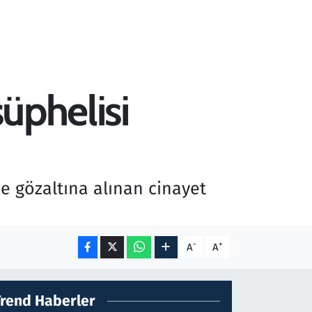
şüphelisi
ne gözaltına alınan cinayet
-
+
A
A
Trend Haberler