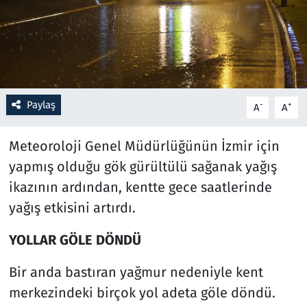
Resmi İlanlar
Rüya Tabirleri
Sağlık
Paylaş
-
+
A
A
Savunma Sanayi
Meteoroloji Genel Müdürlüğünün İzmir için
yapmış olduğu gök gürültülü sağanak yağış
Seçim 2023
ikazının ardından, kentte gece saatlerinde
yağış etkisini artırdı.
Spor
YOLLAR GÖLE DÖNDÜ
Teknoloji ve Bilim
Bir anda bastıran yağmur nedeniyle kent
Televizyon
merkezindeki birçok yol adeta göle döndü.