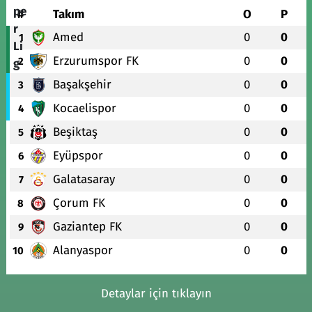
#
Takım
O
P
Amed
0
0
1
Erzurumspor FK
0
0
2
Başakşehir
0
0
3
Kocaelispor
0
0
4
Beşiktaş
0
0
5
Eyüpspor
0
0
6
Galatasaray
0
0
7
Çorum FK
0
0
8
Gaziantep FK
0
0
9
Alanyaspor
0
0
10
Detaylar için tıklayın