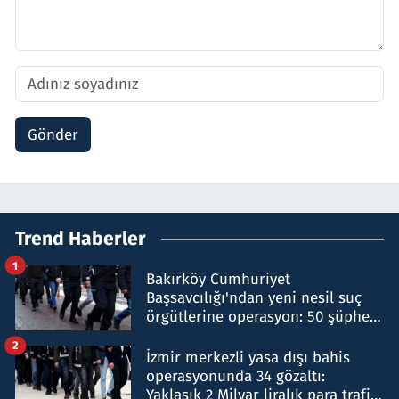
Gönder
Trend Haberler
1
Bakırköy Cumhuriyet
Başsavcılığı'ndan yeni nesil suç
örgütlerine operasyon: 50 şüpheli
hakkında gözaltı kararı
2
İzmir merkezli yasa dışı bahis
operasyonunda 34 gözaltı:
Yaklaşık 2 Milyar liralık para trafiği