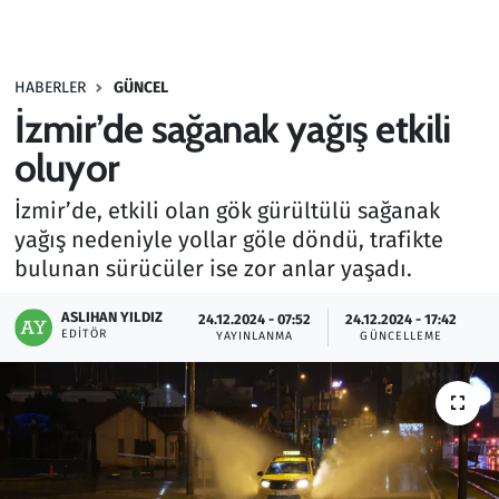
Gündem
HABERLER
GÜNCEL
Haber
İzmir’de sağanak yağış etkili
Kültür Sanat
oluyor
İzmir’de, etkili olan gök gürültülü sağanak
Kurumsal Haberler
yağış nedeniyle yollar göle döndü, trafikte
bulunan sürücüler ise zor anlar yaşadı.
Lezzet Durağı
ASLIHAN YILDIZ
24.12.2024 - 07:52
24.12.2024 - 17:42
Memur ve Kamu
EDITÖR
YAYINLANMA
GÜNCELLEME
Otomobil
Oyun
Ramazan