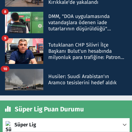
Kırıkkale'de yakalandı
8
DMM, "DOA uygulamasında
vatandaşlara ödenen iade
tutarlarının düşürüldüğü"
iddiasını yalanladı
9
Tutuklanan CHP Silivri İlçe
Başkanı Bulut'un hesabında
milyonluk para trafiğine: Patron
talimat verdi, ben gönderdim
10
Husiler: Suudi Arabistan'ın
Aramco tesislerini hedef aldık
Süper Lig Puan Durumu
Süper Lig