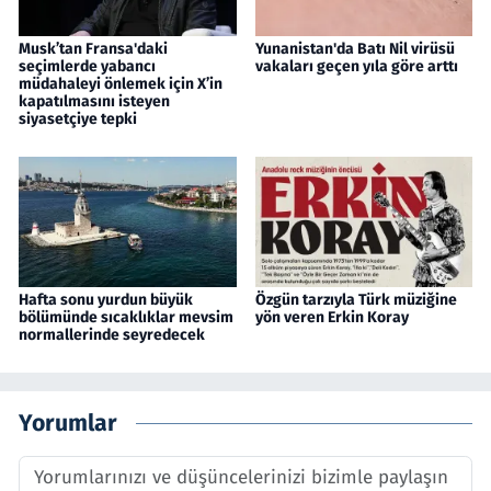
Musk’tan Fransa'daki
Yunanistan'da Batı Nil virüsü
seçimlerde yabancı
vakaları geçen yıla göre arttı
müdahaleyi önlemek için X’in
kapatılmasını isteyen
siyasetçiye tepki
Hafta sonu yurdun büyük
Özgün tarzıyla Türk müziğine
bölümünde sıcaklıklar mevsim
yön veren Erkin Koray
normallerinde seyredecek
Yorumlar