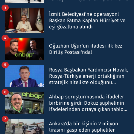
tespit edildi
3
İzmit Belediyesi'ne operasyon!
Başkan Fatma Kaplan Hürriyet ve
eşi gözaltına alındı
4
Oğuzhan Uğur’un ifadesi ilk kez
Diriliş Postası'nda!
5
Rusya Başbakan Yardımcısı Novak,
Rusya-Türkiye enerji ortaklığının
stratejik nitelikte olduğunu
belirtti
6
Ahbap soruşturmasında ifadeler
birbirine girdi: Dokuz şüphelinin
ifadelerinden ortaya çıkan tablo
şok etti
7
Ankara'da bir kişinin 2 milyon
lirasını gasp eden şüpheliler