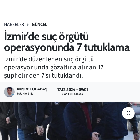
Gündem
HABERLER
GÜNCEL
Haber
İzmir'de suç örgütü
Kültür Sanat
operasyonunda 7 tutuklama
İzmir'de düzenlenen suç örgütü
Kurumsal Haberler
operasyonunda gözaltına alınan 17
şüphelinden 7'si tutuklandı.
Lezzet Durağı
NUSRET ODABAŞ
17.12.2024 - 09:01
Memur ve Kamu
MUHABIR
YAYINLANMA
Otomobil
Oyun
Ramazan