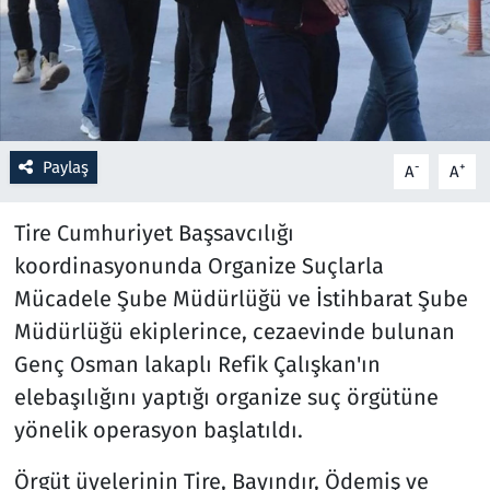
Resmi İlanlar
Rüya Tabirleri
Sağlık
Paylaş
-
+
A
A
Savunma Sanayi
Tire Cumhuriyet Başsavcılığı
koordinasyonunda Organize Suçlarla
Seçim 2023
Mücadele Şube Müdürlüğü ve İstihbarat Şube
Müdürlüğü ekiplerince, cezaevinde bulunan
Spor
Genç Osman lakaplı Refik Çalışkan'ın
Teknoloji ve Bilim
elebaşılığını yaptığı organize suç örgütüne
yönelik operasyon başlatıldı.
Televizyon
Örgüt üyelerinin Tire, Bayındır, Ödemiş ve