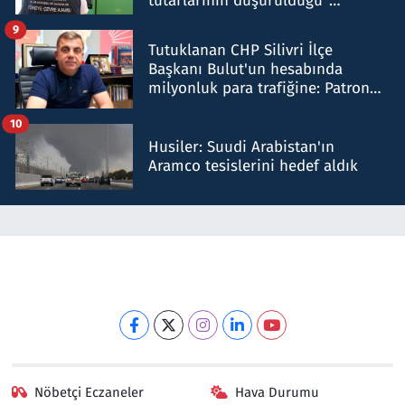
tutarlarının düşürüldüğü"
iddiasını yalanladı
9
Tutuklanan CHP Silivri İlçe
Başkanı Bulut'un hesabında
milyonluk para trafiğine: Patron
talimat verdi, ben gönderdim
10
Husiler: Suudi Arabistan'ın
Aramco tesislerini hedef aldık
Nöbetçi Eczaneler
Hava Durumu