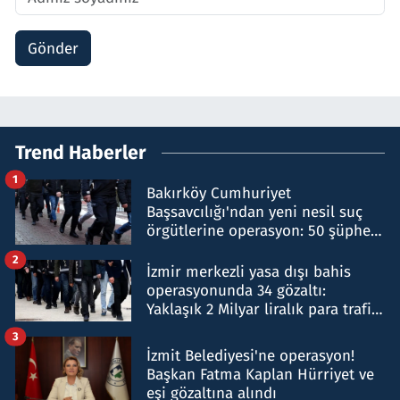
Gönder
Trend Haberler
1
Bakırköy Cumhuriyet
Başsavcılığı'ndan yeni nesil suç
örgütlerine operasyon: 50 şüpheli
hakkında gözaltı kararı
2
İzmir merkezli yasa dışı bahis
operasyonunda 34 gözaltı:
Yaklaşık 2 Milyar liralık para trafiği
tespit edildi
3
İzmit Belediyesi'ne operasyon!
Başkan Fatma Kaplan Hürriyet ve
eşi gözaltına alındı