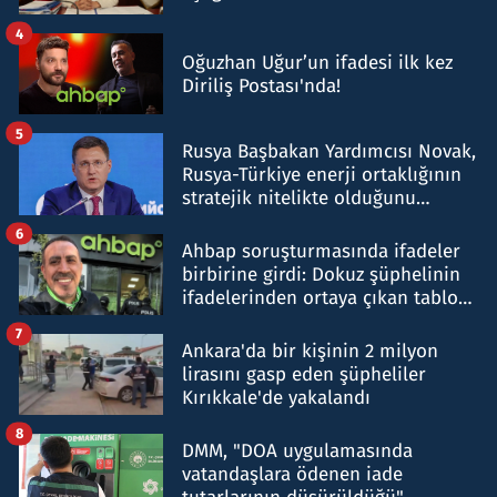
4
Oğuzhan Uğur’un ifadesi ilk kez
Diriliş Postası'nda!
5
Rusya Başbakan Yardımcısı Novak,
Rusya-Türkiye enerji ortaklığının
stratejik nitelikte olduğunu
belirtti
6
Ahbap soruşturmasında ifadeler
birbirine girdi: Dokuz şüphelinin
ifadelerinden ortaya çıkan tablo
şok etti
7
Ankara'da bir kişinin 2 milyon
lirasını gasp eden şüpheliler
Kırıkkale'de yakalandı
8
DMM, "DOA uygulamasında
vatandaşlara ödenen iade