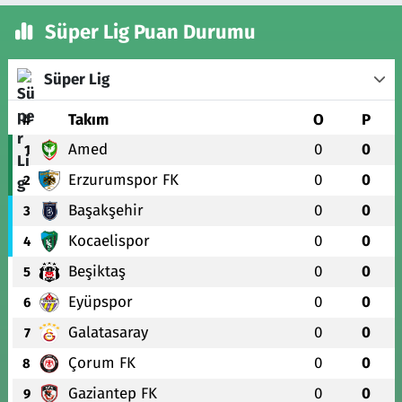
Süper Lig Puan Durumu
Süper Lig
#
Takım
O
P
Amed
0
0
1
Erzurumspor FK
0
0
2
Başakşehir
0
0
3
Kocaelispor
0
0
4
Beşiktaş
0
0
5
Eyüpspor
0
0
6
Galatasaray
0
0
7
Çorum FK
0
0
8
Gaziantep FK
0
0
9