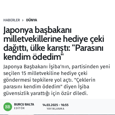
Gündem
HABERLER
DÜNYA
Haber
Japonya başbakanı
Kültür Sanat
milletvekillerine hediye çeki
dağıttı, ülke karıştı: "Parasını
Kurumsal Haberler
kendim ödedim"
Lezzet Durağı
Japonya Başbakanı İşiba'nın, partisinden yeni
seçilen 15 milletvekiline hediye çeki
Memur ve Kamu
göndermesi tepkilere yol açtı. "Çeklerin
parasını kendim ödedim" diyen İşiba
Otomobil
güvensizlik yarattığı için özür diledi.
Oyun
BURCU BALTA
14.03.2025 - 16:55
EDITÖR
YAYINLANMA
Ramazan