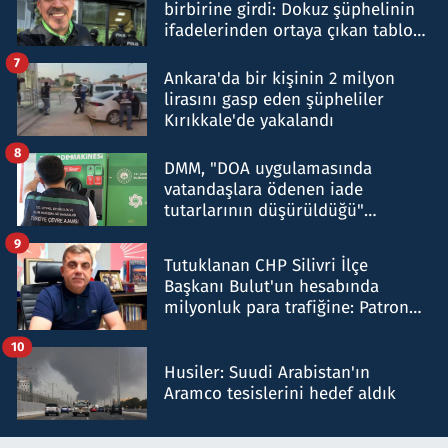
birbirine girdi: Dokuz şüphelinin
ifadelerinden ortaya çıkan tablo
şok etti
7
Ankara'da bir kişinin 2 milyon
lirasını gasp eden şüpheliler
Kırıkkale'de yakalandı
8
DMM, "DOA uygulamasında
vatandaşlara ödenen iade
tutarlarının düşürüldüğü"
iddiasını yalanladı
9
Tutuklanan CHP Silivri İlçe
Başkanı Bulut'un hesabında
milyonluk para trafiğine: Patron
talimat verdi, ben gönderdim
10
Husiler: Suudi Arabistan'ın
Aramco tesislerini hedef aldık