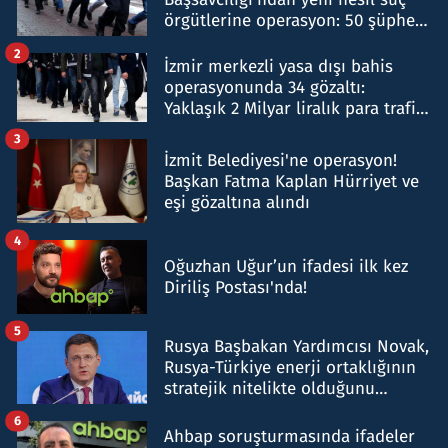
örgütlerine operasyon: 50 şüpheli
hakkında gözaltı kararı
2
İzmir merkezli yasa dışı bahis
operasyonunda 34 gözaltı:
Yaklaşık 2 Milyar liralık para trafiği
tespit edildi
3
İzmit Belediyesi'ne operasyon!
Başkan Fatma Kaplan Hürriyet ve
eşi gözaltına alındı
4
Oğuzhan Uğur’un ifadesi ilk kez
Diriliş Postası'nda!
5
Rusya Başbakan Yardımcısı Novak,
Rusya-Türkiye enerji ortaklığının
stratejik nitelikte olduğunu
belirtti
6
Ahbap soruşturmasında ifadeler