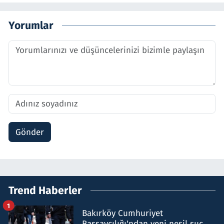
Yorumlar
Gönder
Trend Haberler
1
Bakırköy Cumhuriyet
Başsavcılığı'ndan yeni nesil suç