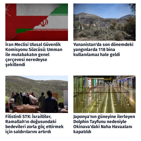
İran Meclisi Ulusal Güvenlik
Yunanistan'da son dönemdeki
Komisyonu Sözcüsü: Umman
yangınlarda 118 bina
ile mutabakatın genel
kullanılamaz hale geldi
çerçevesi neredeyse
şekillendi
Filistinli STK: İsrailliler,
Japonya'nın güneyine ilerleyen
Ramallah'ın doğusundaki
Dolphin Tayfunu nedeniyle
bedevileri zorla göç ettirmek
Okinava'daki Naha Havaalanı
için saldırılarını artırdı
kapatıldı