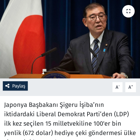
Resmi İlanlar
Rüya Tabirleri
Sağlık
Savunma Sanayi
Seçim 2023
Paylaş
-
+
A
A
Spor
Japonya Başbakanı Şigeru İşiba’nın
Teknoloji ve Bilim
iktidardaki Liberal Demokrat Parti’den (LDP)
ilk kez seçilen 15 milletvekiline 100'er bin
Televizyon
yenlik (672 dolar) hediye çeki göndermesi ülke