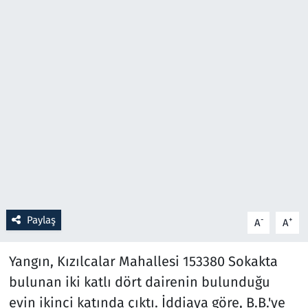
Resmi İlanlar
Rüya Tabirleri
Sağlık
Savunma Sanayi
Seçim 2023
Spor
Paylaş
-
+
A
A
Teknoloji ve Bilim
Yangın, Kızılcalar Mahallesi 153380 Sokakta
Televizyon
bulunan iki katlı dört dairenin bulunduğu
evin ikinci katında çıktı. İddiaya göre, B.B.'ye