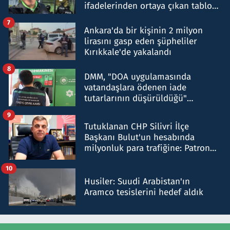
ifadelerinden ortaya çıkan tablo
şok etti
7
Ankara'da bir kişinin 2 milyon
lirasını gasp eden şüpheliler
Kırıkkale'de yakalandı
8
DMM, "DOA uygulamasında
vatandaşlara ödenen iade
tutarlarının düşürüldüğü"
iddiasını yalanladı
9
Tutuklanan CHP Silivri İlçe
Başkanı Bulut'un hesabında
milyonluk para trafiğine: Patron
talimat verdi, ben gönderdim
10
Husiler: Suudi Arabistan'ın
Aramco tesislerini hedef aldık