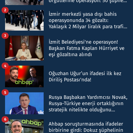
örgütlerine operasyon: 50 şüpheli
hakkında gözaltı kararı
2
İzmir merkezli yasa dışı bahis
operasyonunda 34 gözaltı:
Yaklaşık 2 Milyar liralık para trafiği
tespit edildi
3
İzmit Belediyesi'ne operasyon!
Başkan Fatma Kaplan Hürriyet ve
eşi gözaltına alındı
4
Oğuzhan Uğur’un ifadesi ilk kez
Diriliş Postası'nda!
5
Rusya Başbakan Yardımcısı Novak,
Rusya-Türkiye enerji ortaklığının
stratejik nitelikte olduğunu
belirtti
6
Ahbap soruşturmasında ifadeler
birbirine girdi: Dokuz şüphelinin