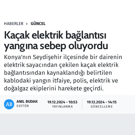
Gündem
HABERLER
GÜNCEL
Haber
Kaçak elektrik bağlantısı
Kültür Sanat
yangına sebep oluyordu
Konya'nın Seydişehir ilçesinde bir dairenin
Kurumsal Haberler
elektrik sayacından çekilen kaçak elektrik
bağlantısından kaynaklandığı belirtilen
Lezzet Durağı
kablodaki yangın itfaiye, polis, elektrik ve
Memur ve Kamu
doğalgaz ekiplerini harekete geçirdi.
ANIL BUDAK
Otomobil
19.12.2024 - 10:53
19.12.2024 - 14:15
EDITÖR
YAYINLANMA
GÜNCELLEME
Oyun
Ramazan