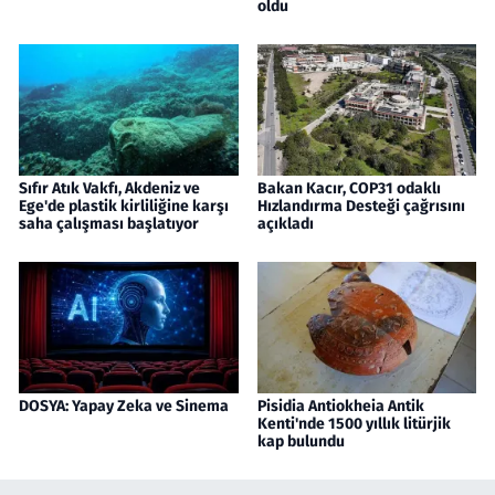
oldu
Sıfır Atık Vakfı, Akdeniz ve
Bakan Kacır, COP31 odaklı
Ege'de plastik kirliliğine karşı
Hızlandırma Desteği çağrısını
saha çalışması başlatıyor
açıkladı
DOSYA: Yapay Zeka ve Sinema
Pisidia Antiokheia Antik
Kenti'nde 1500 yıllık litürjik
kap bulundu