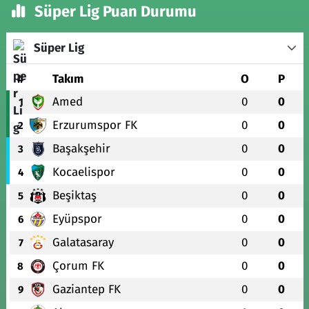
Süper Lig Puan Durumu
Süper Lig
#
Takım
O
P
Amed
0
0
1
Erzurumspor FK
0
0
2
Başakşehir
0
0
3
Kocaelispor
0
0
4
Beşiktaş
0
0
5
Eyüpspor
0
0
6
Galatasaray
0
0
7
Çorum FK
0
0
8
Gaziantep FK
0
0
9