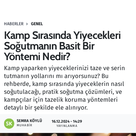
Gündem
HABERLER
GENEL
Haber
Kamp Sırasında Yiyecekleri
Kültür Sanat
Soğutmanın Basit Bir
Yöntemi Nedir?
Kurumsal Haberler
Kamp yaparken yiyeceklerinizi taze ve serin
Lezzet Durağı
tutmanın yollarını mı arıyorsunuz? Bu
rehberde, kamp sırasında yiyeceklerin nasıl
Memur ve Kamu
soğutulacağı, pratik soğutma çözümleri, ve
kampçılar için tazelik koruma yöntemleri
Otomobil
detaylı bir şekilde ele alınıyor.
Oyun
SEMRA KÖYLÜ
16.12.2024 - 14:29
MUHABIR
YAYINLANMA
Ramazan