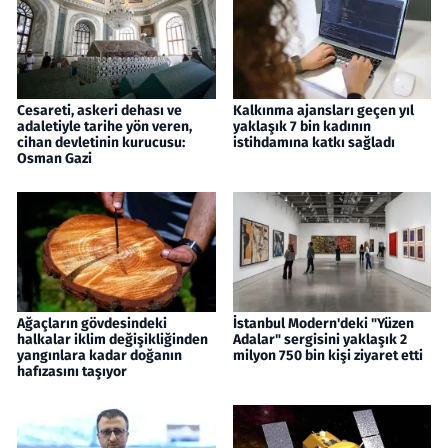
Cesareti, askeri dehası ve
Kalkınma ajansları geçen yıl
adaletiyle tarihe yön veren,
yaklaşık 7 bin kadının
cihan devletinin kurucusu:
istihdamına katkı sağladı
Osman Gazi
Ağaçların gövdesindeki
İstanbul Modern'deki "Yüzen
halkalar iklim değişikliğinden
Adalar" sergisini yaklaşık 2
yangınlara kadar doğanın
milyon 750 bin kişi ziyaret etti
hafızasını taşıyor