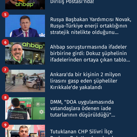
Diriliş Postası'nda!
5
Rusya Başbakan Yardımcısı Novak,
Rusya-Türkiye enerji ortaklığının
stratejik nitelikte olduğunu
belirtti
6
Ahbap soruşturmasında ifadeler
birbirine girdi: Dokuz şüphelinin
ifadelerinden ortaya çıkan tablo
şok etti
7
Ankara'da bir kişinin 2 milyon
lirasını gasp eden şüpheliler
Kırıkkale'de yakalandı
8
DMM, "DOA uygulamasında
vatandaşlara ödenen iade
tutarlarının düşürüldüğü"
iddiasını yalanladı
9
Tutuklanan CHP Silivri İlçe