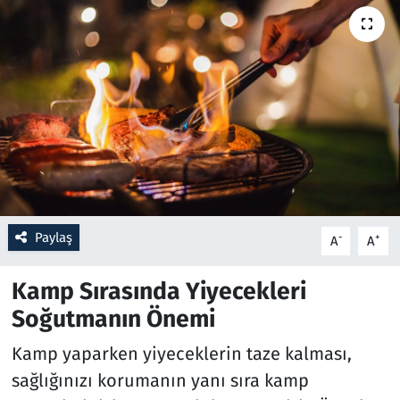
Resmi İlanlar
Rüya Tabirleri
Sağlık
Savunma Sanayi
Seçim 2023
Paylaş
-
+
A
A
Spor
Kamp Sırasında Yiyecekleri
Soğutmanın Önemi
Teknoloji ve Bilim
Kamp yaparken yiyeceklerin taze kalması,
Televizyon
sağlığınızı korumanın yanı sıra kamp