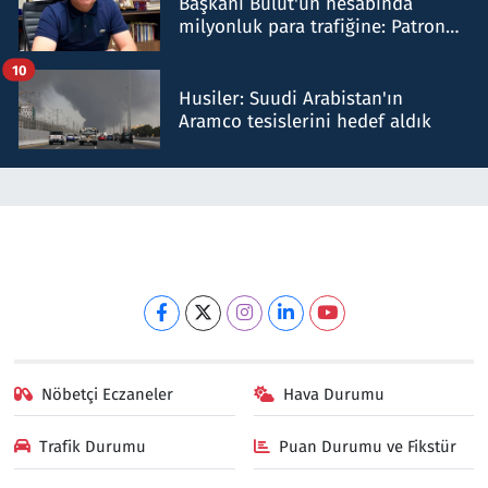
Başkanı Bulut'un hesabında
milyonluk para trafiğine: Patron
talimat verdi, ben gönderdim
10
Husiler: Suudi Arabistan'ın
Aramco tesislerini hedef aldık
Nöbetçi Eczaneler
Hava Durumu
Trafik Durumu
Puan Durumu ve Fikstür