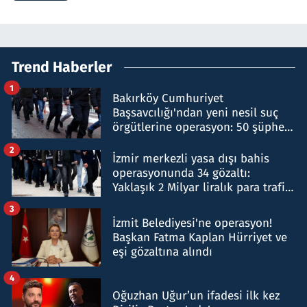
Trend Haberler
1
Bakırköy Cumhuriyet
Başsavcılığı'ndan yeni nesil suç
örgütlerine operasyon: 50 şüpheli
hakkında gözaltı kararı
2
İzmir merkezli yasa dışı bahis
operasyonunda 34 gözaltı:
Yaklaşık 2 Milyar liralık para trafiği
tespit edildi
3
İzmit Belediyesi'ne operasyon!
Başkan Fatma Kaplan Hürriyet ve
eşi gözaltına alındı
4
Oğuzhan Uğur’un ifadesi ilk kez