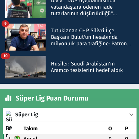
DMM, "DOA uygulamasında
vatandaşlara ödenen iade
tutarlarının düşürüldüğü"
iddiasını yalanladı
9
Tutuklanan CHP Silivri İlçe
Başkanı Bulut'un hesabında
milyonluk para trafiğine: Patron
talimat verdi, ben gönderdim
10
Husiler: Suudi Arabistan'ın
Aramco tesislerini hedef aldık
Süper Lig Puan Durumu
Süper Lig
#
Takım
O
P
Amed
0
0
1