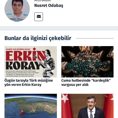
Nusret Odabaş
Bunlar da ilginizi çekebilir
Özgün tarzıyla Türk müziğine
Cuma hutbesinde "kardeşlik"
yön veren Erkin Koray
vurgusu yer aldı