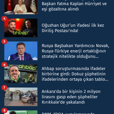
Başkan Fatma Kaplan Hürriyet ve
eşi gözaltına alındı
4
Oğuzhan Uğur’un ifadesi ilk kez
Diriliş Postası'nda!
5
Rusya Başbakan Yardımcısı Novak,
Rusya-Türkiye enerji ortaklığının
stratejik nitelikte olduğunu
belirtti
6
Ahbap soruşturmasında ifadeler
birbirine girdi: Dokuz şüphelinin
ifadelerinden ortaya çıkan tablo
şok etti
7
Ankara'da bir kişinin 2 milyon
lirasını gasp eden şüpheliler
Kırıkkale'de yakalandı
8