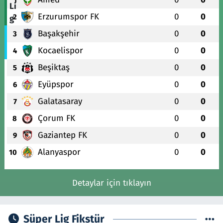
Erzurumspor FK
0
0
2
Başakşehir
0
0
3
Kocaelispor
0
0
4
Beşiktaş
0
0
5
Eyüpspor
0
0
6
Galatasaray
0
0
7
Çorum FK
0
0
8
Gaziantep FK
0
0
9
Alanyaspor
0
0
10
Detaylar için tıklayın
Süper Lig Fikstür