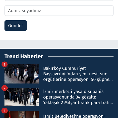
Gönder
Trend Haberler
1
Bakırköy Cumhuriyet
Başsavcılığı'ndan yeni nesil suç
örgütlerine operasyon: 50 şüpheli
hakkında gözaltı kararı
2
İzmir merkezli yasa dışı bahis
operasyonunda 34 gözaltı:
Yaklaşık 2 Milyar liralık para trafiği
tespit edildi
3
İzmit Belediyesi'ne operasyon!