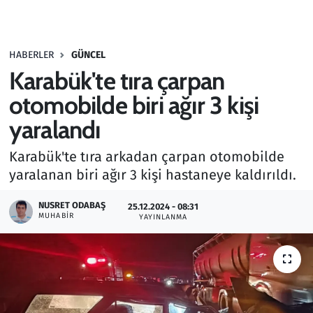
Gündem
HABERLER
GÜNCEL
Haber
Karabük'te tıra çarpan
Kültür Sanat
otomobilde biri ağır 3 kişi
yaralandı
Kurumsal Haberler
Karabük'te tıra arkadan çarpan otomobilde
Lezzet Durağı
yaralanan biri ağır 3 kişi hastaneye kaldırıldı.
Memur ve Kamu
NUSRET ODABAŞ
25.12.2024 - 08:31
MUHABIR
YAYINLANMA
Otomobil
Oyun
Ramazan