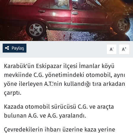
Resmi İlanlar
Rüya Tabirleri
Sağlık
Paylaş
-
+
A
A
Savunma Sanayi
Karabük'ün Eskipazar ilçesi İmanlar köyü
mevkiinde C.G. yönetimindeki otomobil, aynı
Seçim 2023
yöne ilerleyen A.T.'nin kullandığı tıra arkadan
Spor
çarptı.
Teknoloji ve Bilim
Kazada otomobil sürücüsü C.G. ve araçta
bulunan A.G. ve A.G. yaralandı.
Televizyon
Çevredekilerin ihbarı üzerine kaza yerine