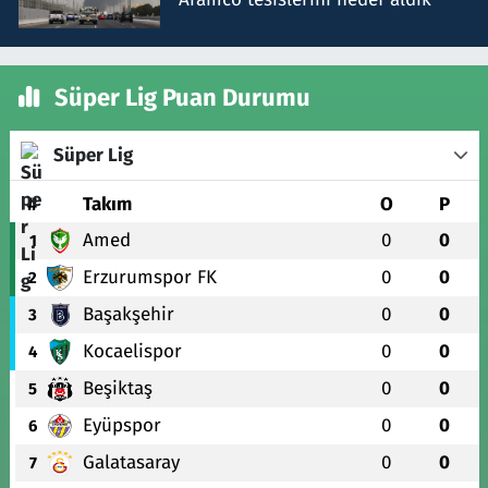
Süper Lig Puan Durumu
Süper Lig
#
Takım
O
P
Amed
0
0
1
Erzurumspor FK
0
0
2
Başakşehir
0
0
3
Kocaelispor
0
0
4
Beşiktaş
0
0
5
Eyüpspor
0
0
6
Galatasaray
0
0
7