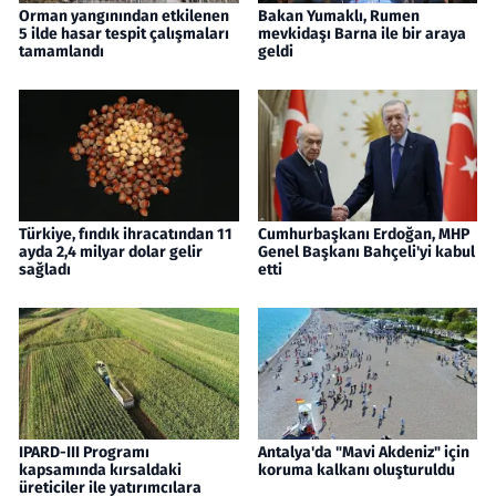
Orman yangınından etkilenen
Bakan Yumaklı, Rumen
5 ilde hasar tespit çalışmaları
mevkidaşı Barna ile bir araya
tamamlandı
geldi
Türkiye, fındık ihracatından 11
Cumhurbaşkanı Erdoğan, MHP
ayda 2,4 milyar dolar gelir
Genel Başkanı Bahçeli'yi kabul
sağladı
etti
IPARD-III Programı
Antalya'da "Mavi Akdeniz" için
kapsamında kırsaldaki
koruma kalkanı oluşturuldu
üreticiler ile yatırımcılara