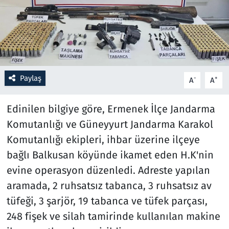
Resmi İlanlar
Rüya Tabirleri
Sağlık
Paylaş
-
+
A
A
Savunma Sanayi
Edinilen bilgiye göre, Ermenek İlçe Jandarma
Komutanlığı ve Güneyyurt Jandarma Karakol
Seçim 2023
Komutanlığı ekipleri, ihbar üzerine ilçeye
bağlı Balkusan köyünde ikamet eden H.K'nin
Spor
evine operasyon düzenledi. Adreste yapılan
Teknoloji ve Bilim
aramada, 2 ruhsatsız tabanca, 3 ruhsatsız av
tüfeği, 3 şarjör, 19 tabanca ve tüfek parçası,
Televizyon
248 fişek ve silah tamirinde kullanılan makine