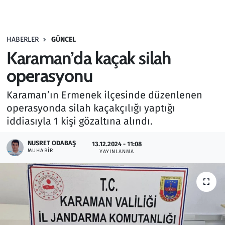
Gündem
HABERLER
GÜNCEL
Haber
Karaman’da kaçak silah
Kültür Sanat
operasyonu
Karaman’ın Ermenek ilçesinde düzenlenen
Kurumsal Haberler
operasyonda silah kaçakçılığı yaptığı
iddiasıyla 1 kişi gözaltına alındı.
Lezzet Durağı
NUSRET ODABAŞ
13.12.2024 - 11:08
Memur ve Kamu
MUHABIR
YAYINLANMA
Otomobil
Oyun
Ramazan