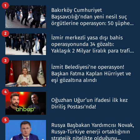
1
Bakırköy Cumhuriyet
Başsavcılığı'ndan yeni nesil suç
örgütlerine operasyon: 50 şüpheli
hakkında gözaltı kararı
2
İzmir merkezli yasa dışı bahis
operasyonunda 34 gözaltı:
Yaklaşık 2 Milyar liralık para trafiği
tespit edildi
3
İzmit Belediyesi'ne operasyon!
Başkan Fatma Kaplan Hürriyet ve
eşi gözaltına alındı
4
Oğuzhan Uğur’un ifadesi ilk kez
Diriliş Postası'nda!
5
Rusya Başbakan Yardımcısı Novak,
Rusya-Türkiye enerji ortaklığının
stratejik nitelikte olduğunu