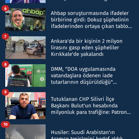
belirtti
6
Ahbap soruşturmasında ifadeler
birbirine girdi: Dokuz şüphelinin
ifadelerinden ortaya çıkan tablo
şok etti
7
Ankara'da bir kişinin 2 milyon
lirasını gasp eden şüpheliler
Kırıkkale'de yakalandı
8
DMM, "DOA uygulamasında
vatandaşlara ödenen iade
tutarlarının düşürüldüğü"
iddiasını yalanladı
9
Tutuklanan CHP Silivri İlçe
Başkanı Bulut'un hesabında
milyonluk para trafiğine: Patron
talimat verdi, ben gönderdim
10
Husiler: Suudi Arabistan'ın
Aramco tesislerini hedef aldık