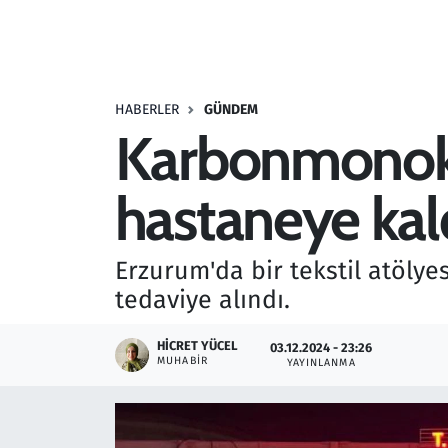
Resmi İlanlar
Rüya Tabirleri
HABERLER
GÜNDEM
Karbonmonoksi
Sağlık
hastaneye kald
Savunma Sanayi
Seçim 2023
Erzurum'da bir tekstil atöly
tedaviye alındı.
Spor
HICRET YÜCEL
03.12.2024 - 23:26
Teknoloji ve Bilim
MUHABIR
YAYINLANMA
Televizyon