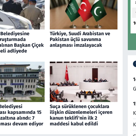
1
Belediyesine
Türkiye, Suudi Arabistan ve
oruşturmada
Pakistan üçlü savunma
alınan Başkan Çiçek
anlaşması imzalayacak
eli adliyede
1
G
1
Belediyesi
Suça sürüklenen çocuklara
ası kapsamında 15
ilişkin düzenlemeleri içeren
K
zaltına alındı: 7
kanun teklifi'nin ilk 2
raması devam ediyor
maddesi kabul edildi
K