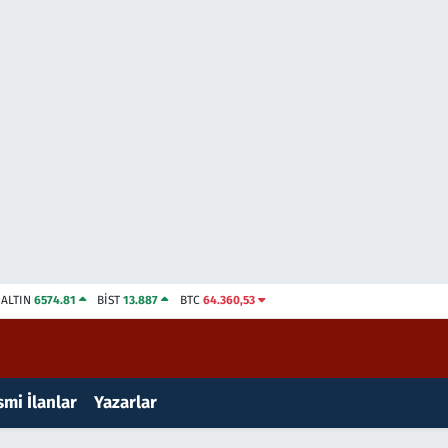
ALTIN
6574.81
BİST
13.887
BTC
64.360,53
mi İlanlar
Yazarlar