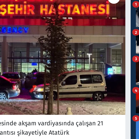
1
2
3
4
5
yesinde akşam vardiyasında çalışan 21
ntısı şikayetiyle Atatürk