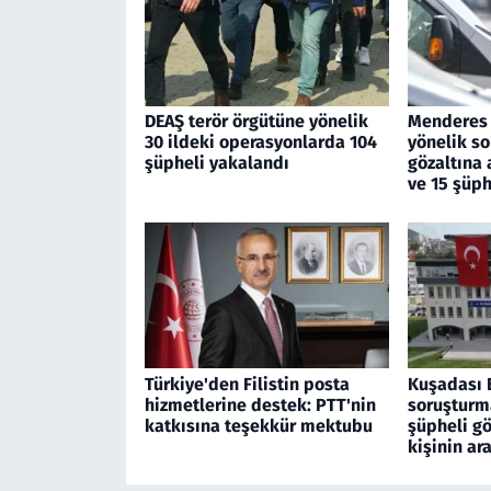
DEAŞ terör örgütüne yönelik
Menderes 
30 ildeki operasyonlarda 104
yönelik s
şüpheli yakalandı
gözaltına 
ve 15 şüph
Türkiye'den Filistin posta
Kuşadası 
hizmetlerine destek: PTT'nin
soruşturm
katkısına teşekkür mektubu
şüpheli gö
kişinin a