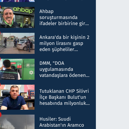
ortaklığının stratejik
nitelikte olduğunu
Ahbap
belirtti
soruşturmasında
ifadeler birbirine girdi:
Dokuz şüphelinin
ifadelerinden ortaya
Ankara'da bir kişinin 2
çıkan tablo şok etti
milyon lirasını gasp
eden şüpheliler
Kırıkkale'de yakalandı
DMM, "DOA
uygulamasında
vatandaşlara ödenen
iade tutarlarının
düşürüldüğü" iddiasını
Tutuklanan CHP Silivri
yalanladı
İlçe Başkanı Bulut'un
hesabında milyonluk
para trafiğine: Patron
talimat verdi, ben
Husiler: Suudi
gönderdim
Arabistan'ın Aramco