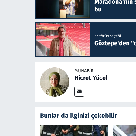
Maradona'nın s
bu
EDITÖRÜN SEÇTIĞI
Göztepe'den "o
MUHABIR
Hicret Yücel
Bunlar da ilginizi çekebilir