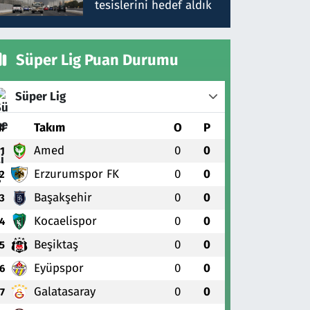
tesislerini hedef aldık
Süper Lig Puan Durumu
Süper Lig
#
Takım
O
P
Amed
0
0
1
Erzurumspor FK
0
0
2
Başakşehir
0
0
3
Kocaelispor
0
0
4
Beşiktaş
0
0
5
Eyüpspor
0
0
6
Galatasaray
0
0
7