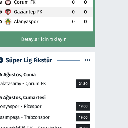
Çorum FK
0
0
8
Gaziantep FK
0
0
9
Alanyaspor
0
0
0
Detaylar için tıklayın
Süper Lig Fikstür
4 Ağustos, Cuma
alatasaray - Çorum FK
21:30
5 Ağustos, Cumartesi
onyaspor - Rizespor
19:00
asımpaşa - Trabzonspor
19:00