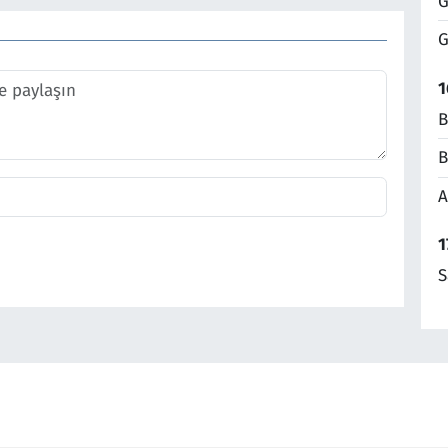
G
G
1
B
B
A
1
S