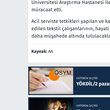
Üniversitesi Araştırma Hastanesi il
müracaat etti.
Acil serviste tetkikleri yapılan ve
edilen tekstil çalışanlarının, hayat
daha müşahede altında tutulacaklar
Kaynak:
AA
EDITÖRÜN SEÇTIĞI
YÖKDİL/2 paza
EDITÖRÜN SEÇTIĞI