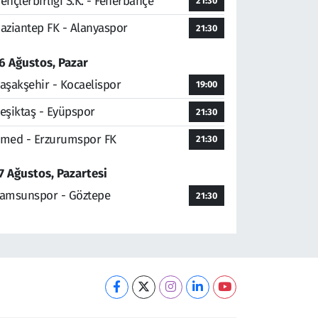
ençlerbirliği S.K. - Fenerbahçe
21:30
aziantep FK - Alanyaspor
21:30
6 Ağustos, Pazar
aşakşehir - Kocaelispor
19:00
eşiktaş - Eyüpspor
21:30
med - Erzurumspor FK
21:30
7 Ağustos, Pazartesi
amsunspor - Göztepe
21:30