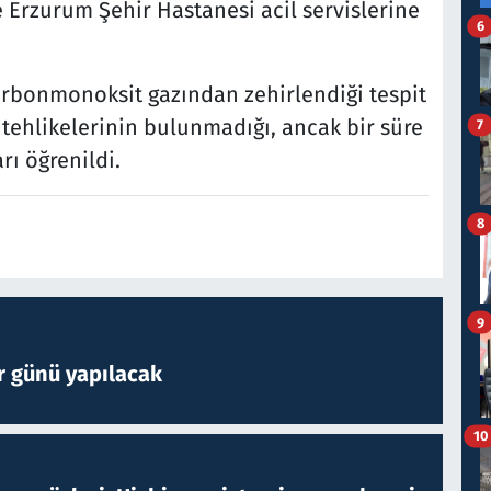
e Erzurum Şehir Hastanesi acil servislerine
6
 karbonmonoksit gazından zehirlendiği tespit
i tehlikelerinin bulunmadığı, ancak bir süre
7
ı öğrenildi.
8
9
r günü yapılacak
10