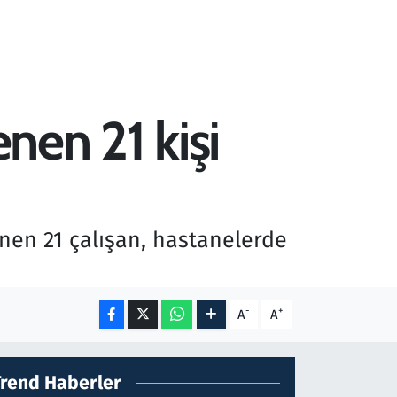
nen 21 kişi
nen 21 çalışan, hastanelerde
-
+
A
A
Trend Haberler