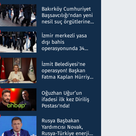
Bakırköy Cumhuriyet
Başsavcılığı'ndan yeni
nesil suç örgütlerine
operasyon: 50 şüpheli
hakkında gözaltı kararı
İzmir merkezli yasa
dışı bahis
operasyonunda 34
gözaltı: Yaklaşık 2
Milyar liralık para
İzmit Belediyesi'ne
trafiği tespit edildi
operasyon! Başkan
Fatma Kaplan Hürriyet
ve eşi gözaltına alındı
Oğuzhan Uğur’un
ifadesi ilk kez Diriliş
Postası'nda!
Rusya Başbakan
Yardımcısı Novak,
Rusya-Türkiye enerji