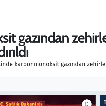
t gazından zehirle
ırıldı
esinde karbonmonoksit gazından zehirle