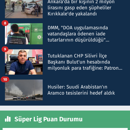
Ankara'da bir kişinin 2 milyon
lirasını gasp eden şüpheliler
Kırıkkale'de yakalandı
8
DMM, "DOA uygulamasında
vatandaşlara ödenen iade
tutarlarının düşürüldüğü"
iddiasını yalanladı
9
Tutuklanan CHP Silivri İlçe
Başkanı Bulut'un hesabında
milyonluk para trafiğine: Patron
talimat verdi, ben gönderdim
10
Husiler: Suudi Arabistan'ın
Aramco tesislerini hedef aldık
Süper Lig Puan Durumu