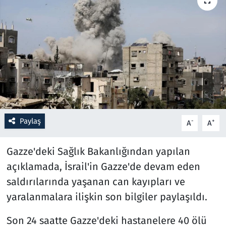
Resmi İlanlar
Rüya Tabirleri
Sağlık
Savunma Sanayi
Paylaş
-
+
A
A
Seçim 2023
Gazze'deki Sağlık Bakanlığından yapılan
Spor
açıklamada, İsrail'in Gazze'de devam eden
Teknoloji ve Bilim
saldırılarında yaşanan can kayıpları ve
yaralanmalara ilişkin son bilgiler paylaşıldı.
Televizyon
Son 24 saatte Gazze'deki hastanelere 40 ölü