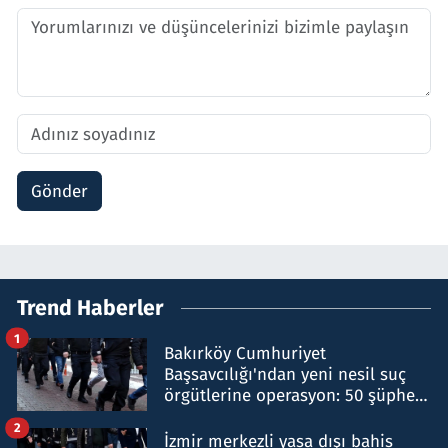
Gönder
Trend Haberler
1
Bakırköy Cumhuriyet
Başsavcılığı'ndan yeni nesil suç
örgütlerine operasyon: 50 şüpheli
hakkında gözaltı kararı
2
İzmir merkezli yasa dışı bahis