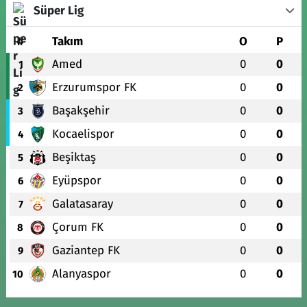
Süper Lig
#
Takım
O
P
Amed
0
0
1
Erzurumspor FK
0
0
2
Başakşehir
0
0
3
Kocaelispor
0
0
4
Beşiktaş
0
0
5
Eyüpspor
0
0
6
Galatasaray
0
0
7
Çorum FK
0
0
8
Gaziantep FK
0
0
9
Alanyaspor
0
0
10