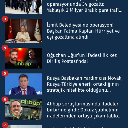
operasyonunda 34 gözaltı:
Yaklaşık 2 Milyar liralık para trafiği
tespit edildi
3
İzmit Belediyesi'ne operasyon!
Başkan Fatma Kaplan Hürriyet ve
eşi gözaltına alındı
4
Oğuzhan Uğur’un ifadesi ilk kez
Diriliş Postası'nda!
5
Rusya Başbakan Yardımcısı Novak,
Rusya-Türkiye enerji ortaklığının
stratejik nitelikte olduğunu
belirtti
6
Ahbap soruşturmasında ifadeler
birbirine girdi: Dokuz şüphelinin
ifadelerinden ortaya çıkan tablo
şok etti
7