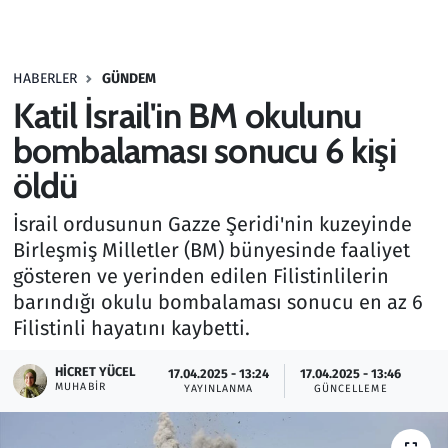
Gündem
HABERLER
GÜNDEM
Haber
Katil İsrail'in BM okulunu
Kültür Sanat
bombalaması sonucu 6 kişi
öldü
Kurumsal Haberler
İsrail ordusunun Gazze Şeridi'nin kuzeyinde
Lezzet Durağı
Birleşmiş Milletler (BM) bünyesinde faaliyet
gösteren ve yerinden edilen Filistinlilerin
Memur ve Kamu
barındığı okulu bombalaması sonucu en az 6
Filistinli hayatını kaybetti.
Otomobil
HICRET YÜCEL
17.04.2025 - 13:24
17.04.2025 - 13:46
MUHABIR
Oyun
YAYINLANMA
GÜNCELLEME
Ramazan