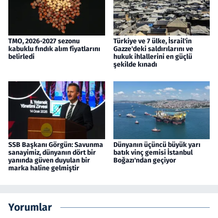
TMO, 2026-2027 sezonu
Türkiye ve 7 ülke, İsrail'in
kabuklu fındık alım fiyatlarını
Gazze'deki saldırılarını ve
belirledi
hukuk ihlallerini en güçlü
şekilde kınadı
SSB Başkanı Görgün: Savunma
Dünyanın üçüncü büyük yarı
sanayimiz, dünyanın dört bir
batık vinç gemisi İstanbul
yanında güven duyulan bir
Boğazı'ndan geçiyor
marka haline gelmiştir
Yorumlar