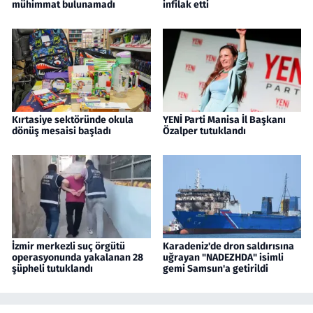
mühimmat bulunamadı
infilak etti
Kırtasiye sektöründe okula
YENİ Parti Manisa İl Başkanı
dönüş mesaisi başladı
Özalper tutuklandı
İzmir merkezli suç örgütü
Karadeniz'de dron saldırısına
operasyonunda yakalanan 28
uğrayan "NADEZHDA" isimli
şüpheli tutuklandı
gemi Samsun'a getirildi