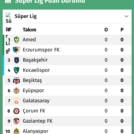
Süper Lig Puan Durumu
Süper Lig
#
Takım
O
P
Amed
0
0
1
Erzurumspor FK
0
0
2
Başakşehir
0
0
3
Kocaelispor
0
0
4
Beşiktaş
0
0
5
Eyüpspor
0
0
6
Galatasaray
0
0
7
Çorum FK
0
0
8
Gaziantep FK
0
0
9
Alanyaspor
0
0
10