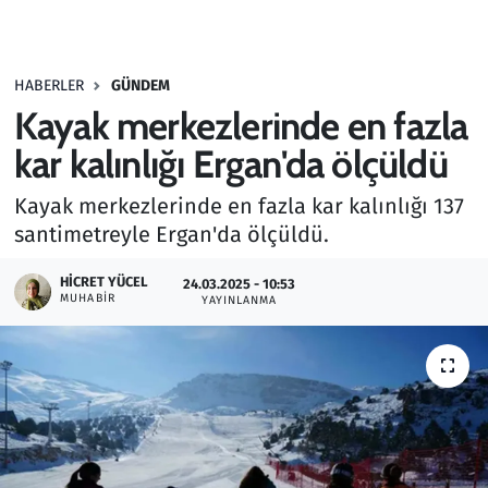
Gündem
HABERLER
GÜNDEM
Haber
Kayak merkezlerinde en fazla
Kültür Sanat
kar kalınlığı Ergan'da ölçüldü
Kayak merkezlerinde en fazla kar kalınlığı 137
Kurumsal Haberler
santimetreyle Ergan'da ölçüldü.
Lezzet Durağı
HICRET YÜCEL
24.03.2025 - 10:53
MUHABIR
YAYINLANMA
Memur ve Kamu
Otomobil
Oyun
Ramazan