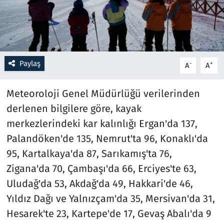
Resmi İlanlar
Rüya Tabirleri
Paylaş
-
+
A
A
Sağlık
Meteoroloji Genel Müdürlüğü verilerinden
Savunma Sanayi
derlenen bilgilere göre, kayak
merkezlerindeki kar kalınlığı Ergan'da 137,
Seçim 2023
Palandöken'de 135, Nemrut'ta 96, Konaklı'da
Spor
95, Kartalkaya'da 87, Sarıkamış'ta 76,
Zigana'da 70, Çambaşı'da 66, Erciyes'te 63,
Teknoloji ve Bilim
Uludağ'da 53, Akdağ'da 49, Hakkari'de 46,
Yıldız Dağı ve Yalnızçam'da 35, Mersivan'da 31,
Televizyon
Hesarek'te 23, Kartepe'de 17, Gevaş Abalı'da 9