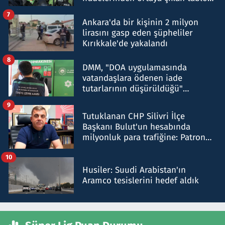
şok etti
7
Ankara'da bir kişinin 2 milyon
lirasını gasp eden şüpheliler
Kırıkkale'de yakalandı
8
DMM, "DOA uygulamasında
vatandaşlara ödenen iade
tutarlarının düşürüldüğü"
iddiasını yalanladı
9
Tutuklanan CHP Silivri İlçe
Başkanı Bulut'un hesabında
milyonluk para trafiğine: Patron
talimat verdi, ben gönderdim
10
Husiler: Suudi Arabistan'ın
Aramco tesislerini hedef aldık