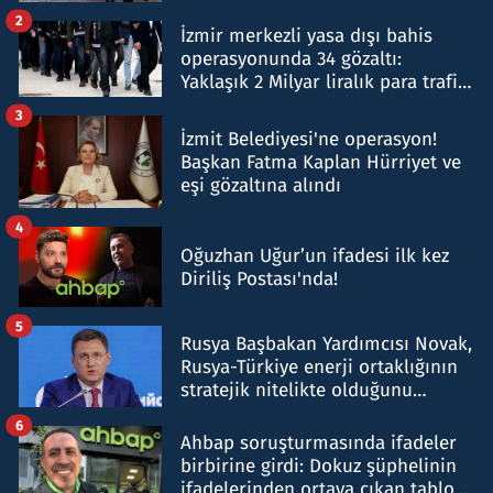
hakkında gözaltı kararı
2
İzmir merkezli yasa dışı bahis
operasyonunda 34 gözaltı:
Yaklaşık 2 Milyar liralık para trafiği
tespit edildi
3
İzmit Belediyesi'ne operasyon!
Başkan Fatma Kaplan Hürriyet ve
eşi gözaltına alındı
4
Oğuzhan Uğur’un ifadesi ilk kez
Diriliş Postası'nda!
5
Rusya Başbakan Yardımcısı Novak,
Rusya-Türkiye enerji ortaklığının
stratejik nitelikte olduğunu
belirtti
6
Ahbap soruşturmasında ifadeler
birbirine girdi: Dokuz şüphelinin
ifadelerinden ortaya çıkan tablo