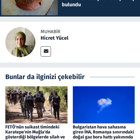
bulundu
MUHABIR
Hicret Yücel
Bunlar da ilginizi çekebilir
FETÖ'nün suikast timindeki
Bulgaristan hava sahasına
Karatepe'nin Muğla'da
giren İHA, Romanya sınırındaki
gösterdiği bölgelerde silah ve
doğal gaz boru hattı yakınında