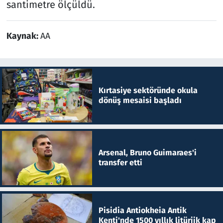
santimetre ölçüldü.
Kaynak:
AA
Kırtasiye sektöründe okula
dönüş mesaisi başladı
Arsenal, Bruno Guimaraes'i
transfer etti
Pisidia Antiokheia Antik
Kenti'nde 1500 yıllık litürjik kap