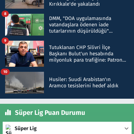
Kırıkkale'de yakalandı
8
DMM, "DOA uygulamasında
vatandaşlara ödenen iade
tutarlarının düşürüldüğü"
iddiasını yalanladı
9
Tutuklanan CHP Silivri İlçe
Başkanı Bulut'un hesabında
milyonluk para trafiğine: Patron
talimat verdi, ben gönderdim
10
Husiler: Suudi Arabistan'ın
Aramco tesislerini hedef aldık
Süper Lig Puan Durumu
Süper Lig