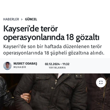
Gündem
HABERLER
GÜNCEL
Haber
Kayseri'de terör
Kültür Sanat
operasyonlarında 18 gözaltı
Kayseri'de son bir haftada düzenlenen terör
Kurumsal Haberler
operasyonlarında 18 şüpheli gözaltına alındı.
Lezzet Durağı
NUSRET ODABAŞ
02.12.2024 - 11:32
MUHABIR
YAYINLANMA
Memur ve Kamu
Otomobil
Oyun
Ramazan