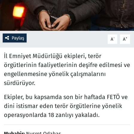
Resmi İlanlar
Rüya Tabirleri
Paylaş
-
+
A
A
Sağlık
İl Emniyet Müdürlüğü ekipleri, terör
Savunma Sanayi
örgütlerinin faaliyetlerinin deşifre edilmesi ve
engellenmesine yönelik çalışmalarını
Seçim 2023
sürdürüyor.
Spor
Ekipler, bu kapsamda son bir haftada FETÖ ve
dini istismar eden terör örgütlerine yönelik
Teknoloji ve Bilim
operasyonlarda 18 zanlıyı yakaladı.
Televizyon
Muhabir:
Nusret Odabaş