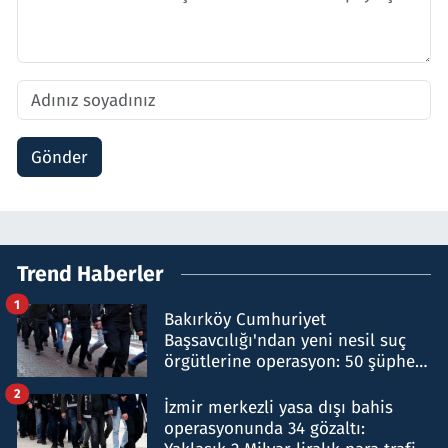
Gönder
Trend Haberler
1
Bakırköy Cumhuriyet
Başsavcılığı'ndan yeni nesil suç
örgütlerine operasyon: 50 şüpheli
hakkında gözaltı kararı
2
İzmir merkezli yasa dışı bahis
operasyonunda 34 gözaltı: