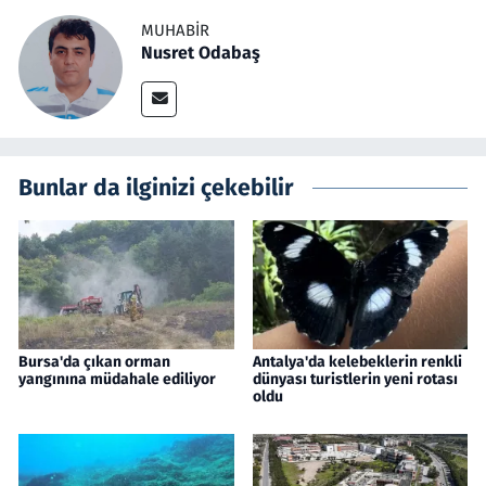
MUHABIR
Nusret Odabaş
Bunlar da ilginizi çekebilir
Bursa'da çıkan orman
Antalya'da kelebeklerin renkli
yangınına müdahale ediliyor
dünyası turistlerin yeni rotası
oldu