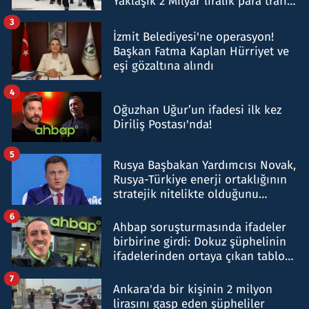
Yaklaşık 2 Milyar liralık para trafiği
tespit edildi
3
İzmit Belediyesi'ne operasyon!
Başkan Fatma Kaplan Hürriyet ve
eşi gözaltına alındı
4
Oğuzhan Uğur’un ifadesi ilk kez
Diriliş Postası'nda!
5
Rusya Başbakan Yardımcısı Novak,
Rusya-Türkiye enerji ortaklığının
stratejik nitelikte olduğunu
belirtti
6
Ahbap soruşturmasında ifadeler
birbirine girdi: Dokuz şüphelinin
ifadelerinden ortaya çıkan tablo
şok etti
7
Ankara'da bir kişinin 2 milyon
lirasını gasp eden şüpheliler