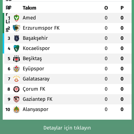
#
Takım
O
P
Amed
0
0
1
Erzurumspor FK
0
0
2
Başakşehir
0
0
3
Kocaelispor
0
0
4
Beşiktaş
0
0
5
Eyüpspor
0
0
6
Galatasaray
0
0
7
Çorum FK
0
0
8
Gaziantep FK
0
0
9
Alanyaspor
0
0
10
Detaylar için tıklayın