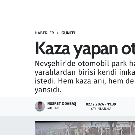
Resmi İlanlar
Rüya Tabirleri
HABERLER
GÜNCEL
Kaza yapan ot
Sağlık
Savunma Sanayi
Nevşehir’de otomobil park ha
yaralılardan birisi kendi im
Seçim 2023
istedi. Hem kaza anı, hem de
yansıdı.
Spor
NUSRET ODABAŞ
02.12.2024 - 11:39
Teknoloji ve Bilim
MUHABIR
YAYINLANMA
Televizyon