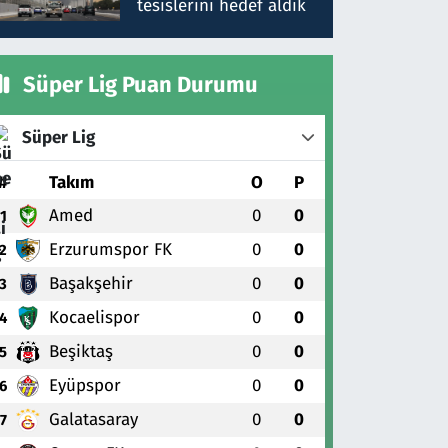
tesislerini hedef aldık
Süper Lig Puan Durumu
Süper Lig
#
Takım
O
P
Amed
0
0
1
Erzurumspor FK
0
0
2
Başakşehir
0
0
3
Kocaelispor
0
0
4
Beşiktaş
0
0
5
Eyüpspor
0
0
6
Galatasaray
0
0
7