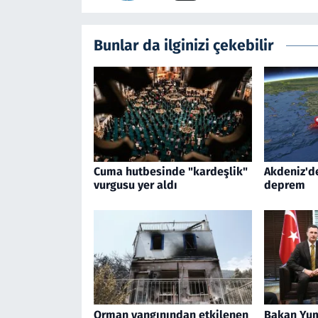
Bunlar da ilginizi çekebilir
Cuma hutbesinde "kardeşlik"
Akdeniz'd
vurgusu yer aldı
deprem
Orman yangınından etkilenen
Bakan Yum