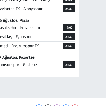
aziantep FK - Alanyaspor
21:30
6 Ağustos, Pazar
aşakşehir - Kocaelispor
19:00
eşiktaş - Eyüpspor
21:30
med - Erzurumspor FK
21:30
7 Ağustos, Pazartesi
amsunspor - Göztepe
21:30