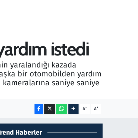
ardım istedi
nin yaralandığı kazada
 başka bir otomobilden yardım
k kameralarına saniye saniye
-
+
A
A
Trend Haberler