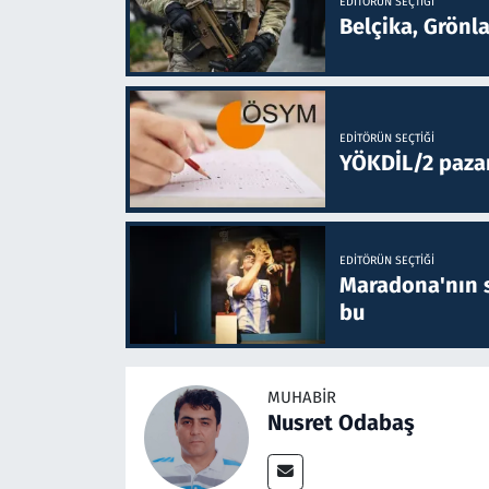
EDITÖRÜN SEÇTIĞI
Belçika, Grönl
EDITÖRÜN SEÇTIĞI
YÖKDİL/2 paza
EDITÖRÜN SEÇTIĞI
Maradona'nın s
bu
MUHABIR
Nusret Odabaş