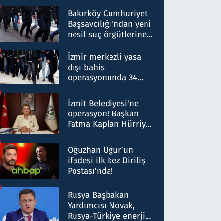
Bakırköy Cumhuriyet
Başsavcılığı'ndan yeni
nesil suç örgütlerine
operasyon: 50 şüpheli
hakkında gözaltı kararı
İzmir merkezli yasa
dışı bahis
operasyonunda 34
gözaltı: Yaklaşık 2
Milyar liralık para
İzmit Belediyesi'ne
trafiği tespit edildi
operasyon! Başkan
Fatma Kaplan Hürriyet
ve eşi gözaltına alındı
Oğuzhan Uğur’un
ifadesi ilk kez Diriliş
Postası'nda!
Rusya Başbakan
Yardımcısı Novak,
Rusya-Türkiye enerji