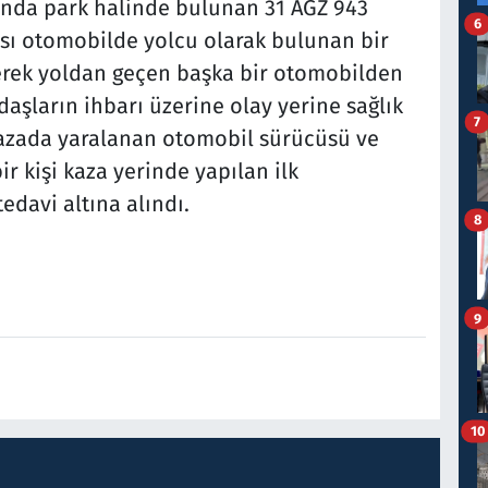
ında park halinde bulunan 31 AGZ 943
6
ası otomobilde yolcu olarak bulunan bir
erek yoldan geçen başka bir otomobilden
aşların ihbarı üzerine olay yerine sağlık
7
Kazada yaralanan otomobil sürücüsü ve
 kişi kaza yerinde yapılan ilk
davi altına alındı.
8
9
10