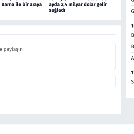
Barna ile bir araya
ayda 2,4 milyar dolar gelir
sağladı
G
1
B
B
A
1
S