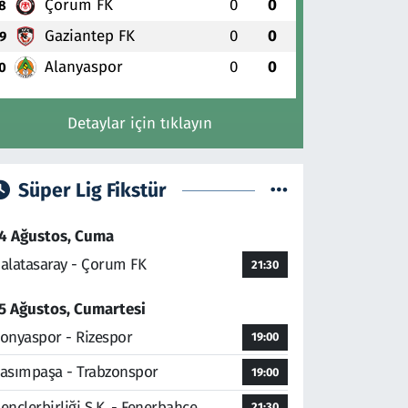
Çorum FK
0
0
8
Gaziantep FK
0
0
9
Alanyaspor
0
0
0
Detaylar için tıklayın
Süper Lig Fikstür
4 Ağustos, Cuma
alatasaray - Çorum FK
21:30
5 Ağustos, Cumartesi
onyaspor - Rizespor
19:00
asımpaşa - Trabzonspor
19:00
ençlerbirliği S.K. - Fenerbahçe
21:30