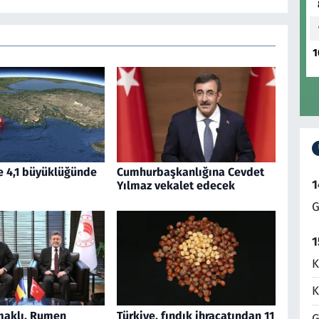
1
e 4,1 büyüklüğünde
Cumhurbaşkanlığına Cevdet
1
Yılmaz vekalet edecek
G
1
K
K
aklı, Rumen
Türkiye, fındık ihracatından 11
G