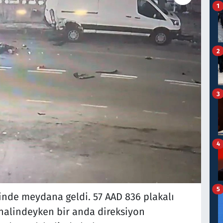
1
2
3
4
5
nde meydana geldi. 57 AAD 836 plakalı
halindeyken bir anda direksiyon