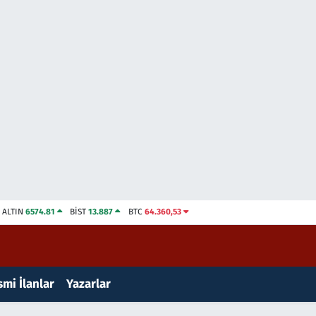
ALTIN
6574.81
BİST
13.887
BTC
64.360,53
mi İlanlar
Yazarlar