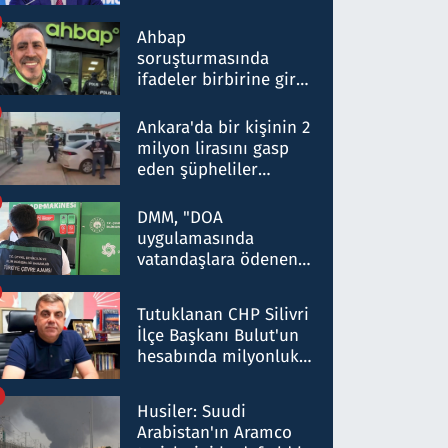
ortaklığının stratejik
nitelikte olduğunu
Ahbap
belirtti
soruşturmasında
ifadeler birbirine girdi:
Dokuz şüphelinin
ifadelerinden ortaya
Ankara'da bir kişinin 2
çıkan tablo şok etti
milyon lirasını gasp
eden şüpheliler
Kırıkkale'de yakalandı
DMM, "DOA
uygulamasında
vatandaşlara ödenen
iade tutarlarının
düşürüldüğü" iddiasını
Tutuklanan CHP Silivri
yalanladı
İlçe Başkanı Bulut'un
hesabında milyonluk
para trafiğine: Patron
talimat verdi, ben
Husiler: Suudi
gönderdim
Arabistan'ın Aramco