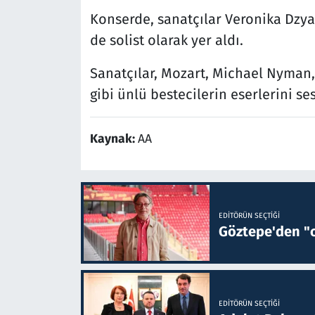
Konserde, sanatçılar Veronika Dzy
de solist olarak yer aldı.
Sanatçılar, Mozart, Michael Nyman,
gibi ünlü bestecilerin eserlerini se
Kaynak:
AA
EDITÖRÜN SEÇTIĞI
Göztepe'den "o
EDITÖRÜN SEÇTIĞI