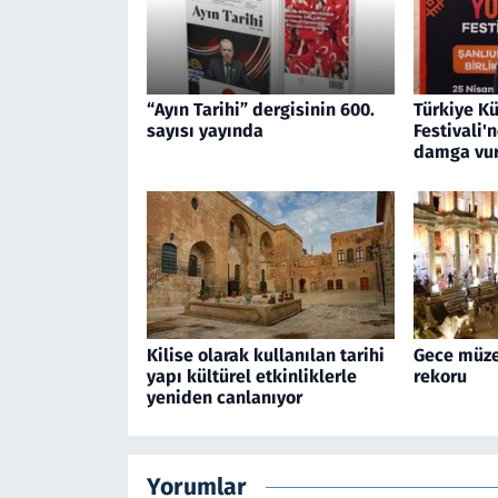
“Ayın Tarihi” dergisinin 600.
Türkiye Kü
sayısı yayında
Festivali'
damga vu
Kilise olarak kullanılan tarihi
Gece müzec
yapı kültürel etkinliklerle
rekoru
yeniden canlanıyor
Yorumlar