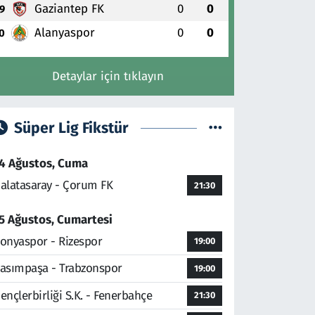
Gaziantep FK
0
0
9
Alanyaspor
0
0
0
Detaylar için tıklayın
Süper Lig Fikstür
4 Ağustos, Cuma
alatasaray - Çorum FK
21:30
5 Ağustos, Cumartesi
onyaspor - Rizespor
19:00
asımpaşa - Trabzonspor
19:00
ençlerbirliği S.K. - Fenerbahçe
21:30