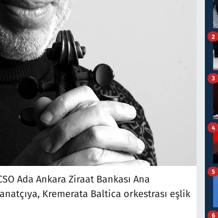
2
3
4
5
CSO Ada Ankara Ziraat Bankası Ana
atçıya, Kremerata Baltica orkestrası eşlik
6