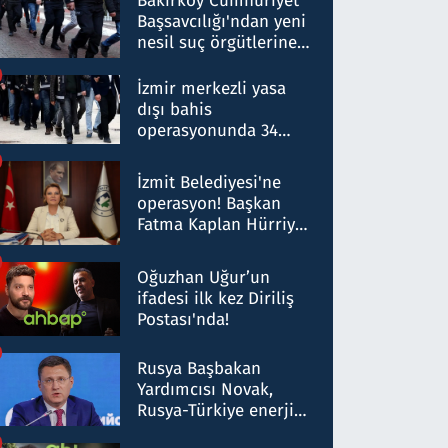
Bakırköy Cumhuriyet
Başsavcılığı'ndan yeni
nesil suç örgütlerine
operasyon: 50 şüpheli
hakkında gözaltı kararı
İzmir merkezli yasa
dışı bahis
operasyonunda 34
gözaltı: Yaklaşık 2
Milyar liralık para
İzmit Belediyesi'ne
trafiği tespit edildi
operasyon! Başkan
Fatma Kaplan Hürriyet
ve eşi gözaltına alındı
Oğuzhan Uğur’un
ifadesi ilk kez Diriliş
Postası'nda!
Rusya Başbakan
Yardımcısı Novak,
Rusya-Türkiye enerji
ortaklığının stratejik