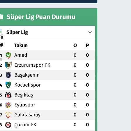
Süper Lig Puan Durumu
Süper Lig
#
Takım
O
P
Amed
0
0
1
Erzurumspor FK
0
0
2
Başakşehir
0
0
3
Kocaelispor
0
0
4
Beşiktaş
0
0
5
Eyüpspor
0
0
6
Galatasaray
0
0
7
Çorum FK
0
0
8