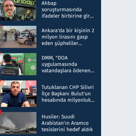
nitelikte olduğunu
Ahbap
belirtti
soruşturmasında
ifadeler birbirine girdi:
Dokuz şüphelinin
ifadelerinden ortaya
Ankara'da bir kişinin 2
çıkan tablo şok etti
milyon lirasını gasp
eden şüpheliler
Kırıkkale'de yakalandı
DMM, "DOA
uygulamasında
vatandaşlara ödenen
iade tutarlarının
düşürüldüğü" iddiasını
Tutuklanan CHP Silivri
yalanladı
İlçe Başkanı Bulut'un
hesabında milyonluk
para trafiğine: Patron
talimat verdi, ben
Husiler: Suudi
gönderdim
Arabistan'ın Aramco
tesislerini hedef aldık