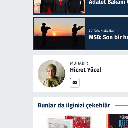
Adalet Bakanı 
EDITÖRÜN SEÇTIĞI
MSB: Son bir ha
MUHABIR
Hicret Yücel
Bunlar da ilginizi çekebilir