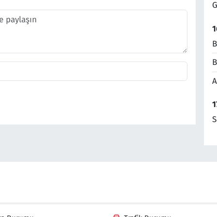
G
1
B
B
A
1
S