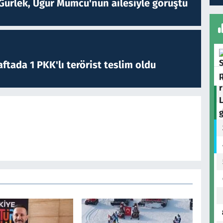
Gürlek, Uğur Mumcu'nun ailesiyle görüştü
ftada 1 PKK'lı terörist teslim oldu