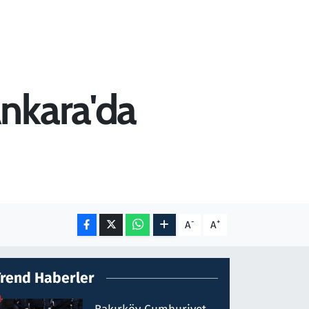
nkara'da
-
+
A
A
Trend Haberler