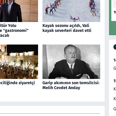
1
ltür Yolu
Kayak sezonu açıldı, Vali
ne "gastronomi"
kayak severleri davet etti
racak
1
G
1
iliğinde ziyaretçi
Garip akımının son temsilcisi:
Melih Cevdet Anday
K
K
G