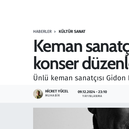
Resmi İlanlar
Rüya Tabirleri
HABERLER
KÜLTÜR SANAT
Keman sanatçı
Sağlık
konser düzenl
Savunma Sanayi
Seçim 2023
Ünlü keman sanatçısı Gidon 
Spor
HICRET YÜCEL
09.12.2024 - 23:10
MUHABIR
YAYINLANMA
Teknoloji ve Bilim
Televizyon