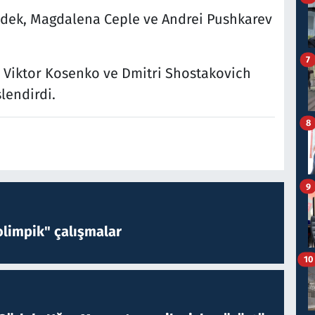
adek, Magdalena Ceple ve Andrei Pushkarev
7
 Viktor Kosenko ve Dmitri Shostakovich
slendirdi.
8
9
limpik" çalışmalar
10