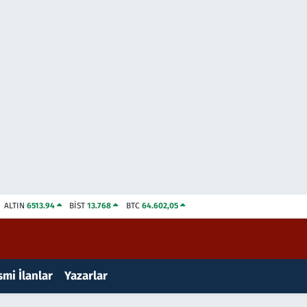
ALTIN
6513.94
BİST
13.768
BTC
64.602,05
mi İlanlar
Yazarlar