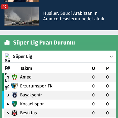
talimat verdi, ben gönderdim
10
Husiler: Suudi Arabistan'ın
Aramco tesislerini hedef aldık
Süper Lig Puan Durumu
Süper Lig
#
Takım
O
P
Amed
0
0
1
Erzurumspor FK
0
0
2
Başakşehir
0
0
3
Kocaelispor
0
0
4
Beşiktaş
0
0
5