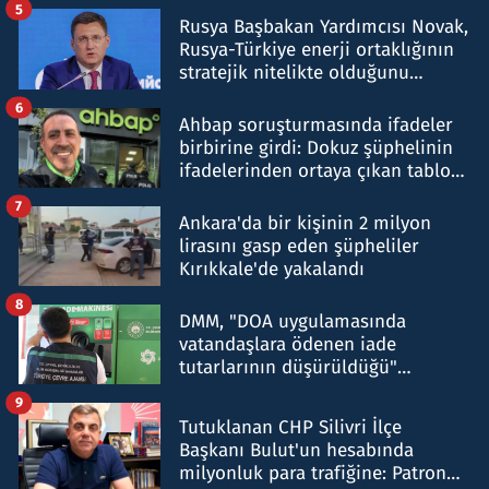
5
Rusya Başbakan Yardımcısı Novak,
Rusya-Türkiye enerji ortaklığının
stratejik nitelikte olduğunu
belirtti
6
Ahbap soruşturmasında ifadeler
birbirine girdi: Dokuz şüphelinin
ifadelerinden ortaya çıkan tablo
şok etti
7
Ankara'da bir kişinin 2 milyon
lirasını gasp eden şüpheliler
Kırıkkale'de yakalandı
8
DMM, "DOA uygulamasında
vatandaşlara ödenen iade
tutarlarının düşürüldüğü"
iddiasını yalanladı
9
Tutuklanan CHP Silivri İlçe
Başkanı Bulut'un hesabında
milyonluk para trafiğine: Patron