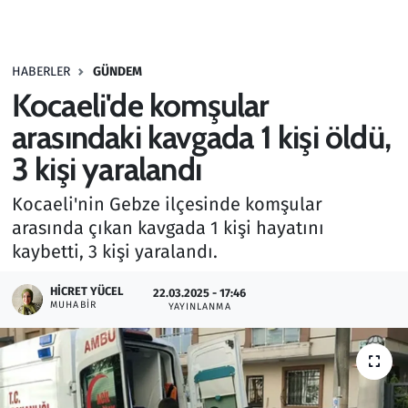
Gündem
HABERLER
GÜNDEM
Haber
Kocaeli'de komşular
Kültür Sanat
arasındaki kavgada 1 kişi öldü,
3 kişi yaralandı
Kurumsal Haberler
Kocaeli'nin Gebze ilçesinde komşular
Lezzet Durağı
arasında çıkan kavgada 1 kişi hayatını
kaybetti, 3 kişi yaralandı.
Memur ve Kamu
HICRET YÜCEL
22.03.2025 - 17:46
MUHABIR
YAYINLANMA
Otomobil
Oyun
Ramazan