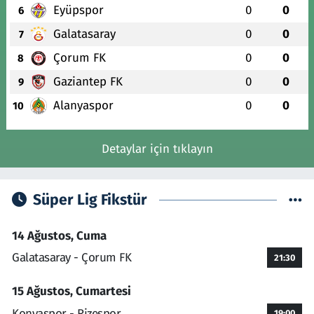
Eyüpspor
0
0
6
Galatasaray
0
0
7
Çorum FK
0
0
8
Gaziantep FK
0
0
9
Alanyaspor
0
0
10
Detaylar için tıklayın
Süper Lig Fikstür
14 Ağustos, Cuma
Galatasaray - Çorum FK
21:30
15 Ağustos, Cumartesi
Konyaspor - Rizespor
19:00