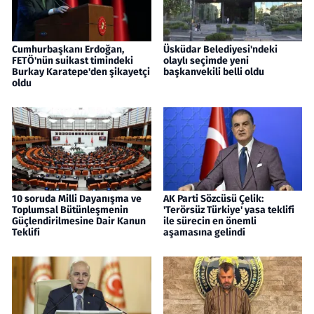
Cumhurbaşkanı Erdoğan,
Üsküdar Belediyesi'ndeki
FETÖ'nün suikast timindeki
olaylı seçimde yeni
Burkay Karatepe'den şikayetçi
başkanvekili belli oldu
oldu
10 soruda Milli Dayanışma ve
AK Parti Sözcüsü Çelik:
Toplumsal Bütünleşmenin
'Terörsüz Türkiye' yasa teklifi
Güçlendirilmesine Dair Kanun
ile sürecin en önemli
Teklifi
aşamasına gelindi