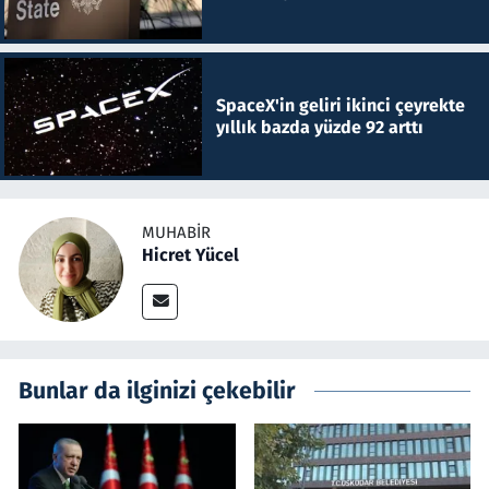
SpaceX'in geliri ikinci çeyrekte
yıllık bazda yüzde 92 arttı
MUHABIR
Hicret Yücel
Bunlar da ilginizi çekebilir