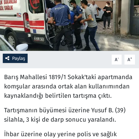
Resmi İlanlar
Rüya Tabirleri
Sağlık
Paylaş
-
+
A
A
Savunma Sanayi
Barış Mahallesi 1819/1 Sokak'taki apartmanda
Seçim 2023
komşular arasında ortak alan kullanımından
Spor
kaynaklandığı belirtilen tartışma çıktı.
Teknoloji ve Bilim
Tartışmanın büyümesi üzerine Yusuf B. (39)
silahla, 3 kişi de darp sonucu yaralandı.
Televizyon
İhbar üzerine olay yerine polis ve sağlık