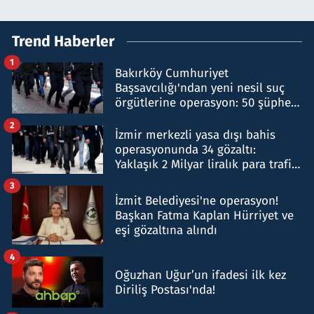
Trend Haberler
1
Bakırköy Cumhuriyet
Başsavcılığı'ndan yeni nesil suç
örgütlerine operasyon: 50 şüpheli
hakkında gözaltı kararı
2
İzmir merkezli yasa dışı bahis
operasyonunda 34 gözaltı:
Yaklaşık 2 Milyar liralık para trafiği
tespit edildi
3
İzmit Belediyesi'ne operasyon!
Başkan Fatma Kaplan Hürriyet ve
eşi gözaltına alındı
4
Oğuzhan Uğur’un ifadesi ilk kez
Diriliş Postası'nda!