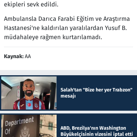
ekipleri sevk edildi.
Ambulansla Darıca Farabi Eğitim ve Araştırma
Hastanesi'ne kaldırılan yaralılardan Yusuf B.
müdahaleye rağmen kurtarılamadı.
Kaynak:
AA
Salah'tan "Bize her yer Trabzon"
mesajı
ABD, Brezilya'nın Washington
Büyükelçisinin vizesini iptal etti