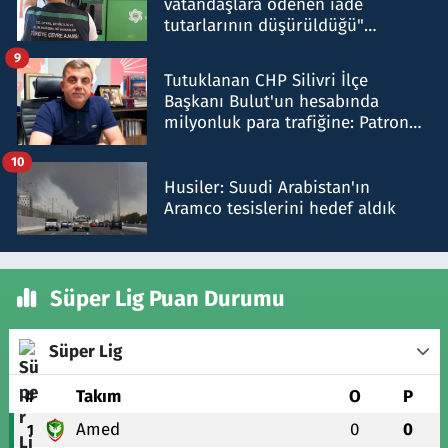
vatandaşlara ödenen iade
tutarlarının düşürüldüğü"
iddiasını yalanladı
9
Tutuklanan CHP Silivri İlçe
Başkanı Bulut'un hesabında
milyonluk para trafiğine: Patron
talimat verdi, ben gönderdim
10
Husiler: Suudi Arabistan'ın
Aramco tesislerini hedef aldık
Süper Lig Puan Durumu
Süper Lig
#
Takım
O
P
Amed
0
0
1