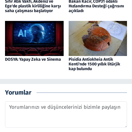
Sıfır Atık Vakfı, Akdeniz ve
Bakan Kacır, COP31 odaklı
Ege'de plastik kirliliğine karşı
Hızlandırma Desteği çağrısını
saha çalışması başlatıyor
açıkladı
DOSYA: Yapay Zeka ve Sinema
Pisidia Antiokheia Antik
Kenti'nde 1500 yıllık litürjik
kap bulundu
Yorumlar