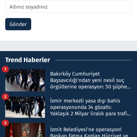
Gönder
Trend Haberler
1
Bakırköy Cumhuriyet
Başsavcılığı'ndan yeni nesil suç
örgütlerine operasyon: 50 şüpheli
hakkında gözaltı kararı
2
İzmir merkezli yasa dışı bahis
operasyonunda 34 gözaltı:
Yaklaşık 2 Milyar liralık para trafiği
tespit edildi
3
İzmit Belediyesi'ne operasyon!
Başkan Fatma Kaplan Hürriyet ve