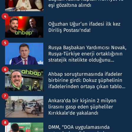
eşi gözaltına alındı
4
Oğuzhan Uğur’un ifadesi ilk kez
Diriliş Postası'nda!
5
Rusya Başbakan Yardımcısı Novak,
Rusya-Türkiye enerji ortaklığının
stratejik nitelikte olduğunu
belirtti
6
Ahbap soruşturmasında ifadeler
birbirine girdi: Dokuz şüphelinin
ifadelerinden ortaya çıkan tablo
şok etti
7
Ankara'da bir kişinin 2 milyon
lirasını gasp eden şüpheliler
Kırıkkale'de yakalandı
8
DMM, "DOA uygulamasında