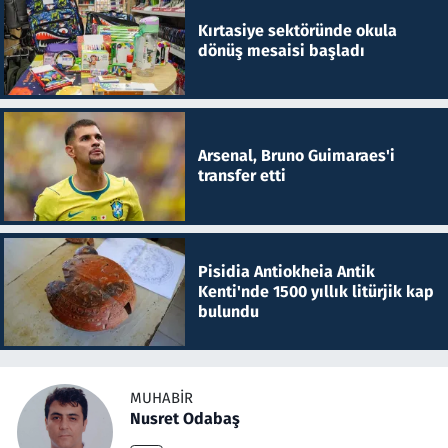
Kırtasiye sektöründe okula
dönüş mesaisi başladı
Arsenal, Bruno Guimaraes'i
transfer etti
Pisidia Antiokheia Antik
Kenti'nde 1500 yıllık litürjik kap
bulundu
MUHABIR
Nusret Odabaş