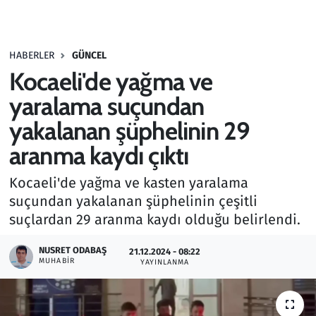
Gündem
HABERLER
GÜNCEL
Haber
Kocaeli'de yağma ve
Kültür Sanat
yaralama suçundan
yakalanan şüphelinin 29
Kurumsal Haberler
aranma kaydı çıktı
Lezzet Durağı
Kocaeli'de yağma ve kasten yaralama
suçundan yakalanan şüphelinin çeşitli
Memur ve Kamu
suçlardan 29 aranma kaydı olduğu belirlendi.
Otomobil
NUSRET ODABAŞ
21.12.2024 - 08:22
MUHABIR
YAYINLANMA
Oyun
Ramazan