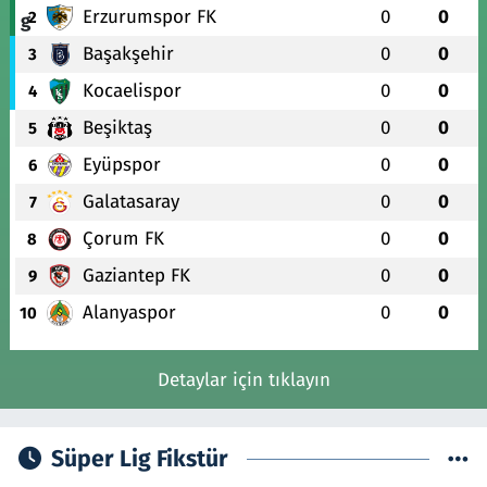
Erzurumspor FK
0
0
2
Başakşehir
0
0
3
Kocaelispor
0
0
4
Beşiktaş
0
0
5
Eyüpspor
0
0
6
Galatasaray
0
0
7
Çorum FK
0
0
8
Gaziantep FK
0
0
9
Alanyaspor
0
0
10
Detaylar için tıklayın
Süper Lig Fikstür