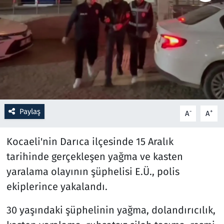
Resmi İlanlar
Rüya Tabirleri
Sağlık
Savunma Sanayi
Paylaş
-
+
A
A
Seçim 2023
Kocaeli'nin Darıca ilçesinde 15 Aralık
Spor
tarihinde gerçekleşen yağma ve kasten
yaralama olayının şüphelisi E.Ü., polis
Teknoloji ve Bilim
ekiplerince yakalandı.
Televizyon
30 yaşındaki şüphelinin yağma, dolandırıcılık,