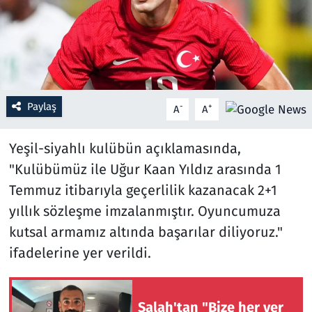
Resmi İlanlar
Rüya Tabirleri
Sağlık
Paylaş
-
+
A
A
Savunma Sanayi
Yeşil-siyahlı kulübün açıklamasında,
"Kulübümüz ile Uğur Kaan Yıldız arasında 1
Seçim 2023
Temmuz itibarıyla geçerlilik kazanacak 2+1
yıllık sözleşme imzalanmıştır. Oyuncumuza
Spor
kutsal armamız altında başarılar diliyoruz."
Teknoloji ve Bilim
ifadelerine yer verildi.
Televizyon
Salah'tan "Bize her yer