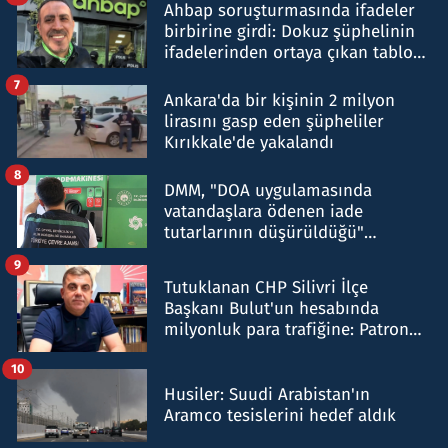
Ahbap soruşturmasında ifadeler
birbirine girdi: Dokuz şüphelinin
ifadelerinden ortaya çıkan tablo
şok etti
7
Ankara'da bir kişinin 2 milyon
lirasını gasp eden şüpheliler
Kırıkkale'de yakalandı
8
DMM, "DOA uygulamasında
vatandaşlara ödenen iade
tutarlarının düşürüldüğü"
iddiasını yalanladı
9
Tutuklanan CHP Silivri İlçe
Başkanı Bulut'un hesabında
milyonluk para trafiğine: Patron
talimat verdi, ben gönderdim
10
Husiler: Suudi Arabistan'ın
Aramco tesislerini hedef aldık