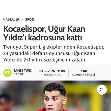
Gündem
HABERLER
SPOR
Haber
Kocaelispor, Uğur Kaan
Kültür Sanat
Yıldız'ı kadrosuna kattı
Trendyol Süper Lig ekiplerinden Kocaelispor,
Kurumsal Haberler
23 yaşındaki defans oyuncusu Uğur Kaan
Yıldız ile 2+1 yıllık sözleşme imzaladı.
Lezzet Durağı
SAMET TUNÇ
03.06.2026 - 11:08
1 DK
Memur ve Kamu
EDITÖR
YAYINLANMA
OKUNMA SÜRESI
Otomobil
Oyun
Ramazan