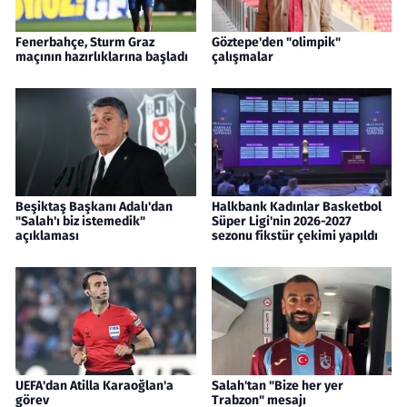
Fenerbahçe, Sturm Graz
Göztepe'den "olimpik"
maçının hazırlıklarına başladı
çalışmalar
Beşiktaş Başkanı Adalı'dan
Halkbank Kadınlar Basketbol
"Salah'ı biz istemedik"
Süper Ligi'nin 2026-2027
açıklaması
sezonu fikstür çekimi yapıldı
UEFA'dan Atilla Karaoğlan'a
Salah'tan "Bize her yer
görev
Trabzon" mesajı