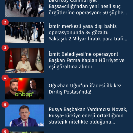
Bakırköy Cumhuriyet
Başsavcılığı'ndan yeni nesil suç
örgütlerine operasyon: 50 şüpheli
hakkında gözaltı kararı
2
İzmir merkezli yasa dışı bahis
operasyonunda 34 gözaltı:
Yaklaşık 2 Milyar liralık para trafiği
tespit edildi
3
İzmit Belediyesi'ne operasyon!
Başkan Fatma Kaplan Hürriyet ve
eşi gözaltına alındı
4
Oğuzhan Uğur’un ifadesi ilk kez
Diriliş Postası'nda!
5
Rusya Başbakan Yardımcısı Novak,
Rusya-Türkiye enerji ortaklığının
stratejik nitelikte olduğunu
belirtti
6