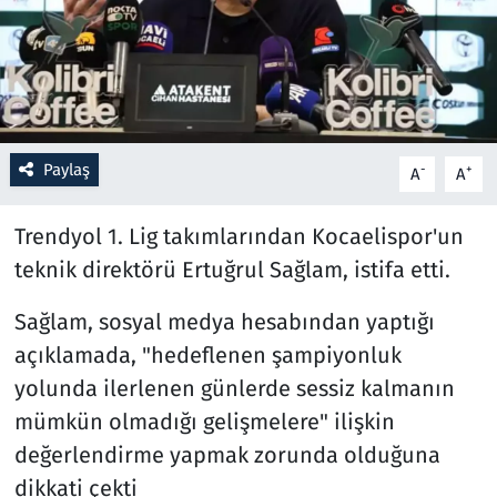
Resmi İlanlar
Rüya Tabirleri
Sağlık
Paylaş
-
+
A
A
Savunma Sanayi
Trendyol 1. Lig takımlarından Kocaelispor'un
teknik direktörü Ertuğrul Sağlam, istifa etti.
Seçim 2023
Sağlam, sosyal medya hesabından yaptığı
Spor
açıklamada, "hedeflenen şampiyonluk
yolunda ilerlenen günlerde sessiz kalmanın
Teknoloji ve Bilim
mümkün olmadığı gelişmelere" ilişkin
Televizyon
değerlendirme yapmak zorunda olduğuna
dikkati çekti