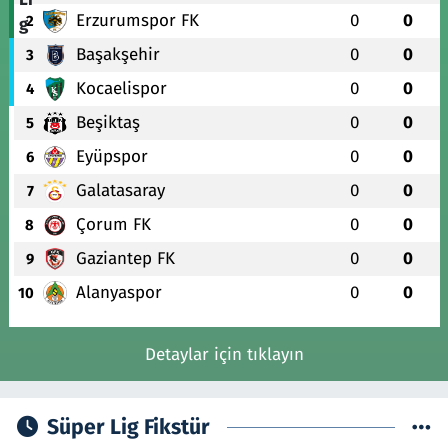
Erzurumspor FK
0
0
2
Başakşehir
0
0
3
Kocaelispor
0
0
4
Beşiktaş
0
0
5
Eyüpspor
0
0
6
Galatasaray
0
0
7
Çorum FK
0
0
8
Gaziantep FK
0
0
9
Alanyaspor
0
0
10
Detaylar için tıklayın
Süper Lig Fikstür