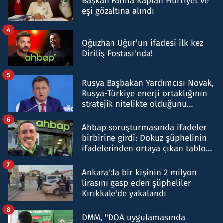
Başkan Fatma Kaplan Hürriyet ve
eşi gözaltına alındı
4
Oğuzhan Uğur’un ifadesi ilk kez
Diriliş Postası'nda!
5
Rusya Başbakan Yardımcısı Novak,
Rusya-Türkiye enerji ortaklığının
stratejik nitelikte olduğunu
belirtti
6
Ahbap soruşturmasında ifadeler
birbirine girdi: Dokuz şüphelinin
ifadelerinden ortaya çıkan tablo
şok etti
7
Ankara'da bir kişinin 2 milyon
lirasını gasp eden şüpheliler
Kırıkkale'de yakalandı
8
DMM, "DOA uygulamasında