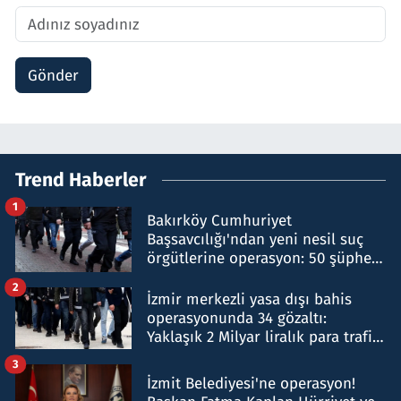
Gönder
Trend Haberler
1
Bakırköy Cumhuriyet
Başsavcılığı'ndan yeni nesil suç
örgütlerine operasyon: 50 şüpheli
hakkında gözaltı kararı
2
İzmir merkezli yasa dışı bahis
operasyonunda 34 gözaltı:
Yaklaşık 2 Milyar liralık para trafiği
tespit edildi
3
İzmit Belediyesi'ne operasyon!