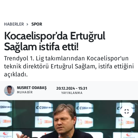
Gündem
HABERLER
SPOR
Haber
Kocaelispor'da Ertuğrul
Kültür Sanat
Sağlam istifa etti!
Trendyol 1. Lig takımlarından Kocaelispor'un
Kurumsal Haberler
teknik direktörü Ertuğrul Sağlam, istifa ettiğini
açıkladı.
Lezzet Durağı
NUSRET ODABAŞ
20.12.2024 - 15:31
Memur ve Kamu
MUHABIR
YAYINLANMA
Otomobil
Oyun
Ramazan