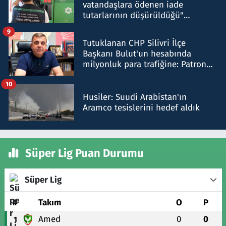
vatandaşlara ödenen iade
tutarlarının düşürüldüğü"
iddiasını yalanladı
9
Tutuklanan CHP Silivri İlçe
Başkanı Bulut'un hesabında
milyonluk para trafiğine: Patron
talimat verdi, ben gönderdim
10
Husiler: Suudi Arabistan'ın
Aramco tesislerini hedef aldık
Süper Lig Puan Durumu
Süper Lig
#
Takım
O
P
Amed
0
0
1