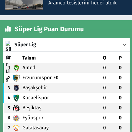
Aramco tesislerini hedef aldık
Süper Lig Puan Durumu
Süper Lig
#
Takım
O
P
Amed
0
0
1
Erzurumspor FK
0
0
2
Başakşehir
0
0
3
Kocaelispor
0
0
4
Beşiktaş
0
0
5
Eyüpspor
0
0
6
Galatasaray
0
0
7