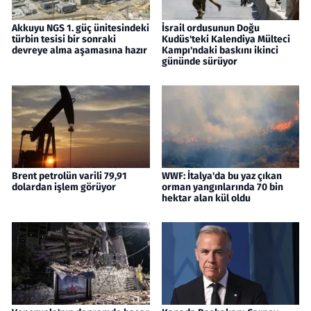
Akkuyu NGS 1. güç ünitesindeki
İsrail ordusunun Doğu
türbin tesisi bir sonraki
Kudüs'teki Kalendiya Mülteci
devreye alma aşamasına hazır
Kampı'ndaki baskını ikinci
gününde sürüyor
Brent petrolün varili 79,91
WWF: İtalya'da bu yaz çıkan
dolardan işlem görüyor
orman yangınlarında 70 bin
hektar alan kül oldu