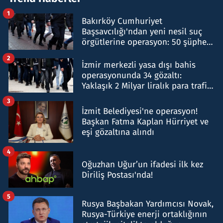
1
Bakırköy Cumhuriyet
Başsavcılığı'ndan yeni nesil suç
örgütlerine operasyon: 50 şüpheli
hakkında gözaltı kararı
2
İzmir merkezli yasa dışı bahis
operasyonunda 34 gözaltı:
Yaklaşık 2 Milyar liralık para trafiği
tespit edildi
3
İzmit Belediyesi'ne operasyon!
Başkan Fatma Kaplan Hürriyet ve
eşi gözaltına alındı
4
Oğuzhan Uğur’un ifadesi ilk kez
Diriliş Postası'nda!
5
Rusya Başbakan Yardımcısı Novak,
Rusya-Türkiye enerji ortaklığının