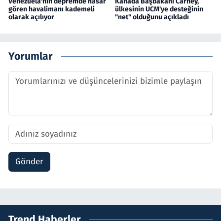
Venezuela'nın depremde hasar
Kanada Başbakanı Carney,
gören havalimanı kademeli
ülkesinin UCM'ye desteğinin
olarak açılıyor
"net" olduğunu açıkladı
Yorumlar
Gönder
Trend Haberler