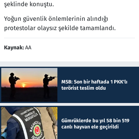
şeklinde konuştu.
Yoğun güvenlik önlemlerinin alındığı
protestolar olaysız şekilde tamamlandı.
Kaynak:
AA
MSB: Son bir haftada 1 PKK'lı
terörist teslim oldu
Gümrüklerde bu yıl 58 bin 519
canlı hayvan ele geçirildi