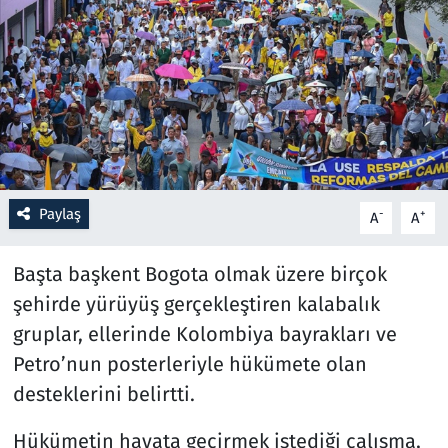
Resmi İlanlar
Rüya Tabirleri
Sağlık
Savunma Sanayi
Paylaş
-
+
A
A
Seçim 2023
Başta başkent Bogota olmak üzere birçok
Spor
şehirde yürüyüş gerçekleştiren kalabalık
gruplar, ellerinde Kolombiya bayrakları ve
Teknoloji ve Bilim
Petro’nun posterleriyle hükümete olan
desteklerini belirtti.
Televizyon
Hükümetin hayata geçirmek istediği çalışma,