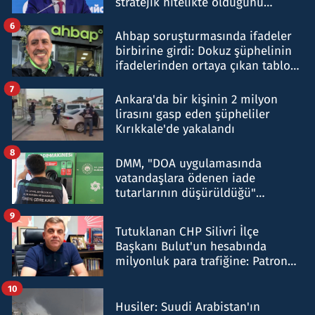
stratejik nitelikte olduğunu
belirtti
6
Ahbap soruşturmasında ifadeler
birbirine girdi: Dokuz şüphelinin
ifadelerinden ortaya çıkan tablo
şok etti
7
Ankara'da bir kişinin 2 milyon
lirasını gasp eden şüpheliler
Kırıkkale'de yakalandı
8
DMM, "DOA uygulamasında
vatandaşlara ödenen iade
tutarlarının düşürüldüğü"
iddiasını yalanladı
9
Tutuklanan CHP Silivri İlçe
Başkanı Bulut'un hesabında
milyonluk para trafiğine: Patron
talimat verdi, ben gönderdim
10
Husiler: Suudi Arabistan'ın