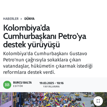
Gündem
HABERLER
DÜNYA
Haber
Kolombiya'da
Kültür Sanat
Cumhurbaşkanı Petro'ya
destek yürüyüşü
Kurumsal Haberler
Kolombiya'da Cumhurbaşkanı Gustavo
Lezzet Durağı
Petro'nun çağrısıyla sokaklara çıkan
vatandaşlar, hükümetin çıkarmak istediği
Memur ve Kamu
reformlara destek verdi.
Otomobil
BURCU BALTA
19.03.2025 - 10:16
EDITÖR
YAYINLANMA
Oyun
Ramazan