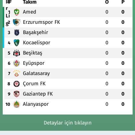
#
Takım
O
P
Amed
0
0
1
Erzurumspor FK
0
0
2
Başakşehir
0
0
3
Kocaelispor
0
0
4
Beşiktaş
0
0
5
Eyüpspor
0
0
6
Galatasaray
0
0
7
Çorum FK
0
0
8
Gaziantep FK
0
0
9
Alanyaspor
0
0
10
Detaylar için tıklayın