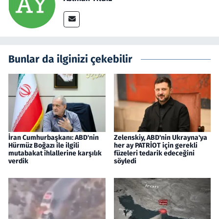
Bunlar da ilginizi çekebilir
İran Cumhurbaşkanı: ABD'nin
Zelenskiy, ABD'nin Ukrayna'ya
Hürmüz Boğazı ile ilgili
her ay PATRİOT için gerekli
mutabakat ihlallerine karşılık
füzeleri tedarik edeceğini
verdik
söyledi