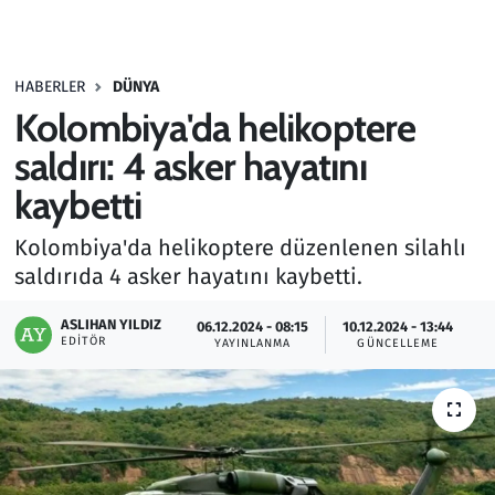
Gündem
HABERLER
DÜNYA
Haber
Kolombiya'da helikoptere
Kültür Sanat
saldırı: 4 asker hayatını
kaybetti
Kurumsal Haberler
Kolombiya'da helikoptere düzenlenen silahlı
Lezzet Durağı
saldırıda 4 asker hayatını kaybetti.
Memur ve Kamu
ASLIHAN YILDIZ
06.12.2024 - 08:15
10.12.2024 - 13:44
EDITÖR
YAYINLANMA
GÜNCELLEME
Otomobil
Oyun
Ramazan