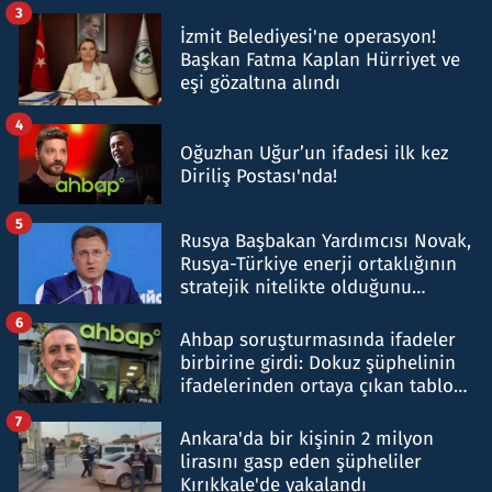
tespit edildi
3
İzmit Belediyesi'ne operasyon!
Başkan Fatma Kaplan Hürriyet ve
eşi gözaltına alındı
4
Oğuzhan Uğur’un ifadesi ilk kez
Diriliş Postası'nda!
5
Rusya Başbakan Yardımcısı Novak,
Rusya-Türkiye enerji ortaklığının
stratejik nitelikte olduğunu
belirtti
6
Ahbap soruşturmasında ifadeler
birbirine girdi: Dokuz şüphelinin
ifadelerinden ortaya çıkan tablo
şok etti
7
Ankara'da bir kişinin 2 milyon
lirasını gasp eden şüpheliler
Kırıkkale'de yakalandı