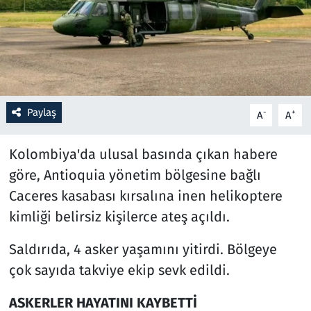
Resmi İlanlar
Rüya Tabirleri
Sağlık
Paylaş
-
+
A
A
Savunma Sanayi
Kolombiya'da ulusal basında çıkan habere
göre, Antioquia yönetim bölgesine bağlı
Seçim 2023
Caceres kasabası kırsalına inen helikoptere
Spor
kimliği belirsiz kişilerce ateş açıldı.
Teknoloji ve Bilim
Saldırıda, 4 asker yaşamını yitirdi. Bölgeye
çok sayıda takviye ekip sevk edildi.
Televizyon
ASKERLER HAYATINI KAYBETTİ