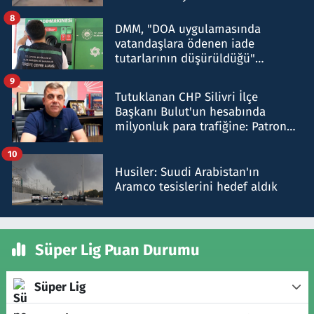
8
DMM, "DOA uygulamasında
vatandaşlara ödenen iade
tutarlarının düşürüldüğü"
iddiasını yalanladı
9
Tutuklanan CHP Silivri İlçe
Başkanı Bulut'un hesabında
milyonluk para trafiğine: Patron
talimat verdi, ben gönderdim
10
Husiler: Suudi Arabistan'ın
Aramco tesislerini hedef aldık
Süper Lig Puan Durumu
Süper Lig