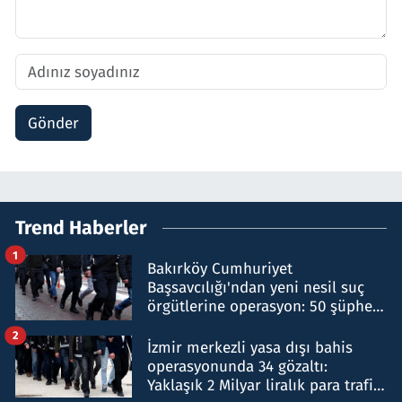
Gönder
Trend Haberler
1
Bakırköy Cumhuriyet
Başsavcılığı'ndan yeni nesil suç
örgütlerine operasyon: 50 şüpheli
hakkında gözaltı kararı
2
İzmir merkezli yasa dışı bahis
operasyonunda 34 gözaltı:
Yaklaşık 2 Milyar liralık para trafiği