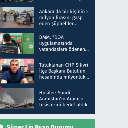
Dokuz şüphelinin
ifadelerinden ortaya
Ankara'da bir kişinin 2
çıkan tablo şok etti
milyon lirasını gasp
eden şüpheliler
Kırıkkale'de yakalandı
DMM, "DOA
uygulamasında
vatandaşlara ödenen
iade tutarlarının
düşürüldüğü" iddiasını
Tutuklanan CHP Silivri
yalanladı
İlçe Başkanı Bulut'un
hesabında milyonluk
para trafiğine: Patron
talimat verdi, ben
Husiler: Suudi
gönderdim
Arabistan'ın Aramco
tesislerini hedef aldık
Süper Lig Puan Durumu