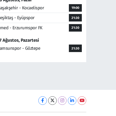
aşakşehir - Kocaelispor
19:00
eşiktaş - Eyüpspor
21:30
med - Erzurumspor FK
21:30
7 Ağustos, Pazartesi
amsunspor - Göztepe
21:30