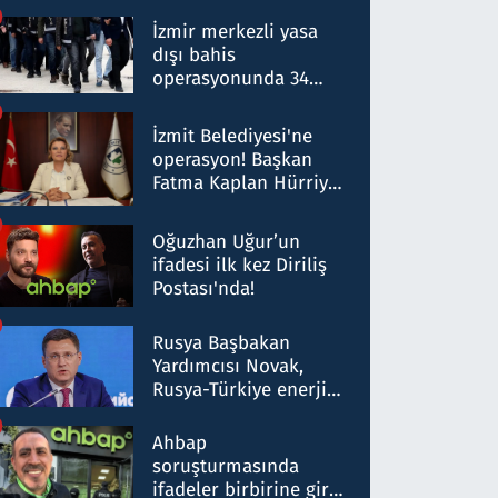
operasyon: 50 şüpheli
hakkında gözaltı kararı
İzmir merkezli yasa
dışı bahis
operasyonunda 34
gözaltı: Yaklaşık 2
Milyar liralık para
İzmit Belediyesi'ne
trafiği tespit edildi
operasyon! Başkan
Fatma Kaplan Hürriyet
ve eşi gözaltına alındı
Oğuzhan Uğur’un
ifadesi ilk kez Diriliş
Postası'nda!
Rusya Başbakan
Yardımcısı Novak,
Rusya-Türkiye enerji
ortaklığının stratejik
nitelikte olduğunu
Ahbap
belirtti
soruşturmasında
ifadeler birbirine girdi: