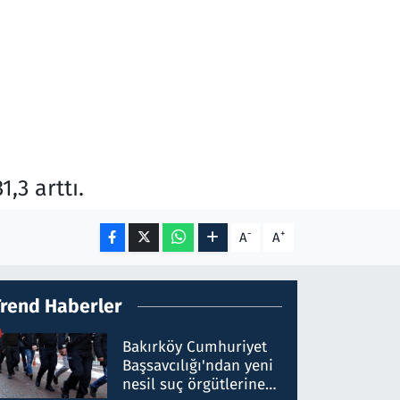
,3 arttı.
-
+
A
A
Trend Haberler
Bakırköy Cumhuriyet
Başsavcılığı'ndan yeni
nesil suç örgütlerine