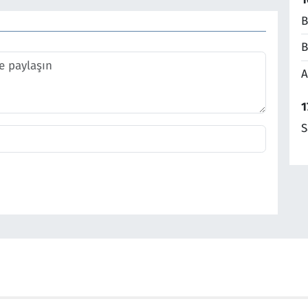
B
B
A
1
S