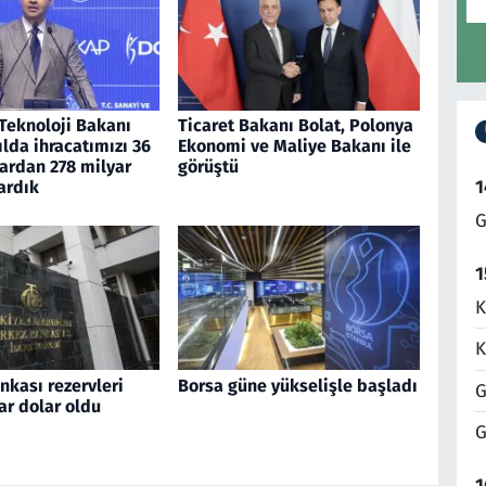
Teknoloji Bakanı
Ticaret Bakanı Bolat, Polonya
yılda ihracatımızı 36
Ekonomi ve Maliye Bakanı ile
ardan 278 milyar
görüştü
1
ardık
G
1
K
K
kası rezervleri
Borsa güne yükselişle başladı
G
ar dolar oldu
G
1