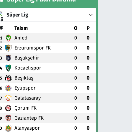
Süper Lig
#
Takım
O
P
Amed
0
0
1
Erzurumspor FK
0
0
2
Başakşehir
0
0
3
Kocaelispor
0
0
4
Beşiktaş
0
0
5
Eyüpspor
0
0
6
Galatasaray
0
0
7
Çorum FK
0
0
8
Gaziantep FK
0
0
9
Alanyaspor
0
0
0