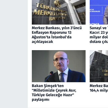
Merkez Bankası, yılın 3'üncü
Sanayi ve 
Enflasyon Raporunu 13
Kacır: 23 
Ağustos'ta İstanbul'da
milyar dol
açıklayacak
dolara çık
Bakan Şimşek'ten
Merkez Ban
"Milletimizle Çeyrek Asır,
164,4 mily
Türkiye Geleceğe Hazır"
paylaşımı