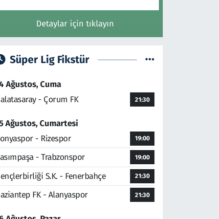
Detaylar için tıklayın
Süper Lig Fikstür
4 Ağustos, Cuma
alatasaray - Çorum FK
21:30
5 Ağustos, Cumartesi
onyaspor - Rizespor
19:00
asımpaşa - Trabzonspor
19:00
ençlerbirliği S.K. - Fenerbahçe
21:30
aziantep FK - Alanyaspor
21:30
6 Ağustos, Pazar