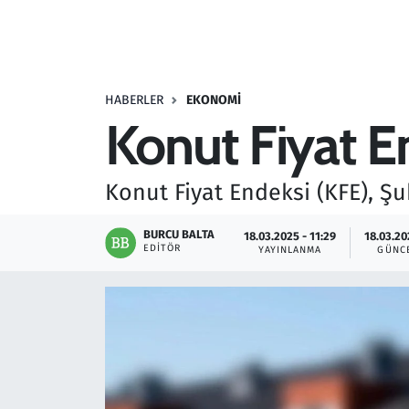
Resmi İlanlar
Rüya Tabirleri
HABERLER
EKONOMI
Konut Fiyat En
Sağlık
Savunma Sanayi
Konut Fiyat Endeksi (KFE), Şuba
Seçim 2023
BURCU BALTA
18.03.2025 - 11:29
18.03.20
EDITÖR
YAYINLANMA
GÜNC
Spor
Teknoloji ve Bilim
Televizyon