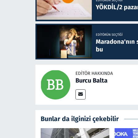
EDITÖRÜN SEÇTIĞI
YÖKDİL/2 paza
EDITÖRÜN SEÇTIĞI
Maradona'nın s
bu
EDITÖR HAKKINDA
Burcu Balta
Bunlar da ilginizi çekebilir