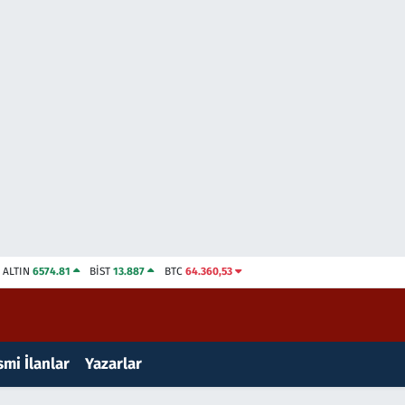
ALTIN
6574.81
BİST
13.887
BTC
64.360,53
mi İlanlar
Yazarlar