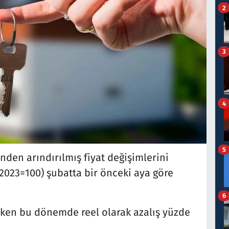
2
3
4
5
inden arındırılmış fiyat değişimlerini
023=100) şubatta bir önceki aya göre
6
r iken bu dönemde reel olarak azalış yüzde