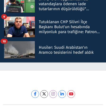
vatandaşlara ödenen iade
tutarlarının düşürüldüğü"
iddiasını yalanladı
9
Tutuklanan CHP Silivri İlçe
Başkanı Bulut'un hesabında
milyonluk para trafiğine: Patron
talimat verdi, ben gönderdim
10
Husiler: Suudi Arabistan'ın
Aramco tesislerini hedef aldık