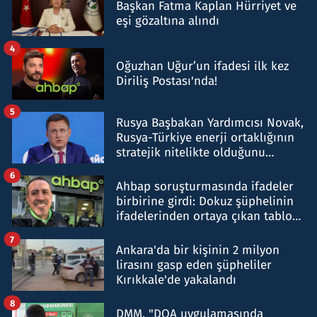
Başkan Fatma Kaplan Hürriyet ve
eşi gözaltına alındı
4
Oğuzhan Uğur’un ifadesi ilk kez
Diriliş Postası'nda!
5
Rusya Başbakan Yardımcısı Novak,
Rusya-Türkiye enerji ortaklığının
stratejik nitelikte olduğunu
belirtti
6
Ahbap soruşturmasında ifadeler
birbirine girdi: Dokuz şüphelinin
ifadelerinden ortaya çıkan tablo
şok etti
7
Ankara'da bir kişinin 2 milyon
lirasını gasp eden şüpheliler
Kırıkkale'de yakalandı
8
DMM, "DOA uygulamasında