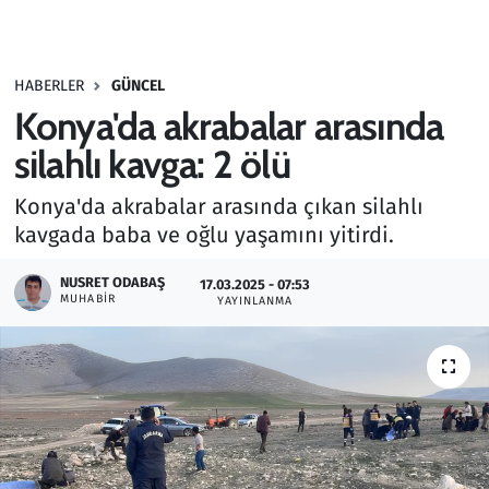
Gündem
HABERLER
GÜNCEL
Haber
Konya'da akrabalar arasında
Kültür Sanat
silahlı kavga: 2 ölü
Konya'da akrabalar arasında çıkan silahlı
Kurumsal Haberler
kavgada baba ve oğlu yaşamını yitirdi.
Lezzet Durağı
NUSRET ODABAŞ
17.03.2025 - 07:53
MUHABIR
YAYINLANMA
Memur ve Kamu
Otomobil
Oyun
Ramazan