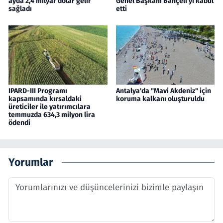
ayda 2,4 milyar dolar gelir
Genel Başkanı Bahçeli'yi kabul
sağladı
etti
IPARD-III Programı
Antalya'da "Mavi Akdeniz" için
kapsamında kırsaldaki
koruma kalkanı oluşturuldu
üreticiler ile yatırımcılara
temmuzda 634,3 milyon lira
ödendi
Yorumlar