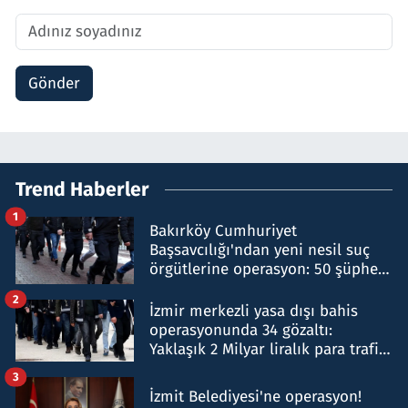
Gönder
Trend Haberler
1
Bakırköy Cumhuriyet
Başsavcılığı'ndan yeni nesil suç
örgütlerine operasyon: 50 şüpheli
hakkında gözaltı kararı
2
İzmir merkezli yasa dışı bahis
operasyonunda 34 gözaltı:
Yaklaşık 2 Milyar liralık para trafiği
tespit edildi
3
İzmit Belediyesi'ne operasyon!