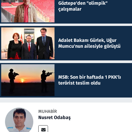
Göztepe'den "olimpik"
çalışmalar
Adalet Bakanı Gürlek, Uğur
Mumcu'nun ailesiyle görüştü
MSB: Son bir haftada 1 PKK'lı
terörist teslim oldu
MUHABIR
Nusret Odabaş