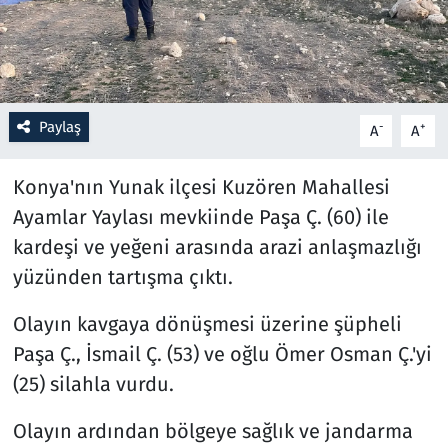
Resmi İlanlar
Rüya Tabirleri
Paylaş
-
+
A
A
Sağlık
Konya'nın Yunak ilçesi Kuzören Mahallesi
Savunma Sanayi
Ayamlar Yaylası mevkiinde Paşa Ç. (60) ile
kardeşi ve yeğeni arasında arazi anlaşmazlığı
Seçim 2023
yüzünden tartışma çıktı.
Spor
Olayın kavgaya dönüşmesi üzerine şüpheli
Paşa Ç., İsmail Ç. (53) ve oğlu Ömer Osman Ç.'yi
Teknoloji ve Bilim
(25) silahla vurdu.
Televizyon
Olayın ardından bölgeye sağlık ve jandarma