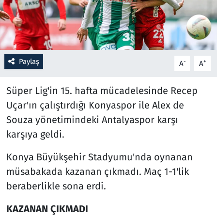
Resmi İlanlar
Rüya Tabirleri
Paylaş
-
+
A
A
Sağlık
Süper Lig'in 15. hafta mücadelesinde Recep
Savunma Sanayi
Uçar'ın çalıştırdığı Konyaspor ile Alex de
Souza yönetimindeki Antalyaspor karşı
Seçim 2023
karşıya geldi.
Spor
Konya Büyükşehir Stadyumu'nda oynanan
müsabakada kazanan çıkmadı. Maç 1-1'lik
Teknoloji ve Bilim
beraberlikle sona erdi.
Televizyon
KAZANAN ÇIKMADI