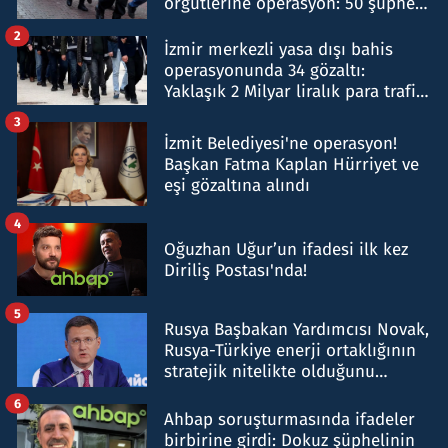
örgütlerine operasyon: 50 şüpheli
hakkında gözaltı kararı
2
İzmir merkezli yasa dışı bahis
operasyonunda 34 gözaltı:
Yaklaşık 2 Milyar liralık para trafiği
tespit edildi
3
İzmit Belediyesi'ne operasyon!
Başkan Fatma Kaplan Hürriyet ve
eşi gözaltına alındı
4
Oğuzhan Uğur’un ifadesi ilk kez
Diriliş Postası'nda!
5
Rusya Başbakan Yardımcısı Novak,
Rusya-Türkiye enerji ortaklığının
stratejik nitelikte olduğunu
belirtti
6
Ahbap soruşturmasında ifadeler
birbirine girdi: Dokuz şüphelinin