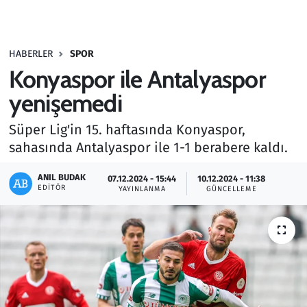
Gündem
HABERLER
SPOR
Haber
Konyaspor ile Antalyaspor
Kültür Sanat
yenişemedi
Süper Lig'in 15. haftasında Konyaspor,
Kurumsal Haberler
sahasında Antalyaspor ile 1-1 berabere kaldı.
Lezzet Durağı
ANIL BUDAK
07.12.2024 - 15:44
10.12.2024 - 11:38
EDITÖR
YAYINLANMA
GÜNCELLEME
Memur ve Kamu
Otomobil
Oyun
Ramazan