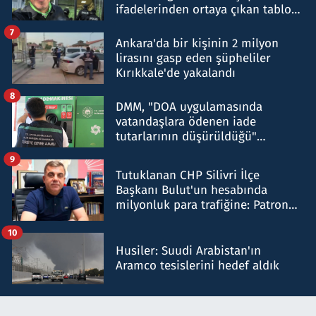
ifadelerinden ortaya çıkan tablo
şok etti
7
Ankara'da bir kişinin 2 milyon
lirasını gasp eden şüpheliler
Kırıkkale'de yakalandı
8
DMM, "DOA uygulamasında
vatandaşlara ödenen iade
tutarlarının düşürüldüğü"
iddiasını yalanladı
9
Tutuklanan CHP Silivri İlçe
Başkanı Bulut'un hesabında
milyonluk para trafiğine: Patron
talimat verdi, ben gönderdim
10
Husiler: Suudi Arabistan'ın
Aramco tesislerini hedef aldık