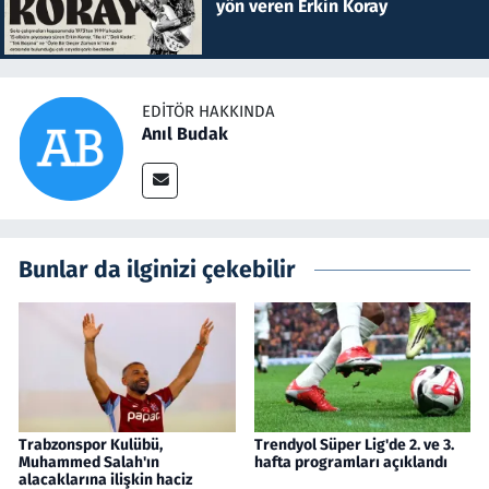
yön veren Erkin Koray
EDITÖR HAKKINDA
Anıl Budak
Bunlar da ilginizi çekebilir
Trabzonspor Kulübü,
Trendyol Süper Lig'de 2. ve 3.
Muhammed Salah'ın
hafta programları açıklandı
alacaklarına ilişkin haciz