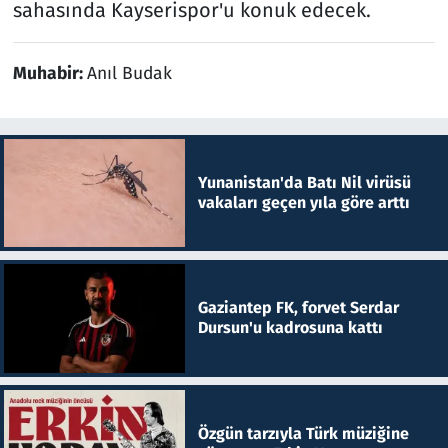
sahasında Kayserispor'u konuk edecek.
Muhabir:
Anıl Budak
Yunanistan'da Batı Nil virüsü
vakaları geçen yıla göre arttı
Gaziantep FK, forvet Serdar
Dursun'u kadrosuna kattı
Özgün tarzıyla Türk müziğine