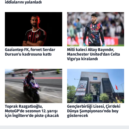
iddialarını yalanladı
Gaziantep FK, forvet Serdar
Milli kaleci Altay Bayındır,
Dursun'u kadrosuna kattı
Manchester United'dan Celta
Vigo'ya kiralandı
Toprak Razgatlıoğlu,
Gençlerbirliği Lisesi, Çin'deki
MotoGP'de sezonun 12. yarışı
Dünya Şampiyonası'nda boy
için İngiltere'de piste çıkacak
gösterecek