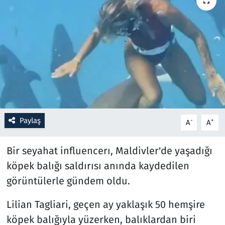
Resmi İlanlar
Rüya Tabirleri
Sağlık
Savunma Sanayi
Paylaş
-
+
A
A
Seçim 2023
Bir seyahat influencerı, Maldivler'de yaşadığı
Spor
köpek balığı saldırısı anında kaydedilen
Teknoloji ve Bilim
görüntülerle gündem oldu.
Televizyon
Lilian Tagliari, geçen ay yaklaşık 50 hemşire
köpek balığıyla yüzerken, balıklardan biri