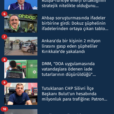
Rusya-Türkiye enerji ortaklığının
stratejik nitelikte olduğunu
belirtti
6
Ahbap soruşturmasında ifadeler
birbirine girdi: Dokuz şüphelinin
ifadelerinden ortaya çıkan tablo
şok etti
7
Ankara'da bir kişinin 2 milyon
lirasını gasp eden şüpheliler
Kırıkkale'de yakalandı
8
DMM, "DOA uygulamasında
vatandaşlara ödenen iade
tutarlarının düşürüldüğü"
iddiasını yalanladı
9
Tutuklanan CHP Silivri İlçe
Başkanı Bulut'un hesabında
milyonluk para trafiğine: Patron
talimat verdi, ben gönderdim
10