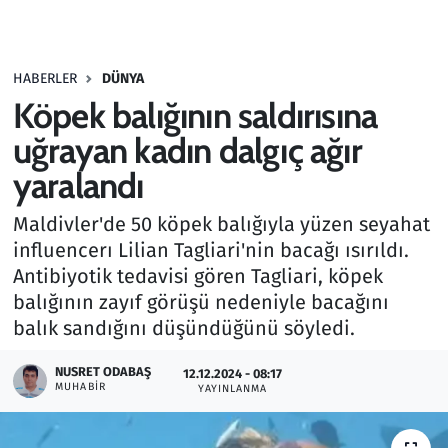
Gündem
HABERLER
DÜNYA
Haber
Köpek balığının saldırısına
Kültür Sanat
uğrayan kadın dalgıç ağır
yaralandı
Kurumsal Haberler
Maldivler'de 50 köpek balığıyla yüzen seyahat
Lezzet Durağı
influencerı Lilian Tagliari'nin bacağı ısırıldı.
Antibiyotik tedavisi gören Tagliari, köpek
Memur ve Kamu
balığının zayıf görüşü nedeniyle bacağını
balık sandığını düşündüğünü söyledi.
Otomobil
NUSRET ODABAŞ
12.12.2024 - 08:17
MUHABIR
Oyun
YAYINLANMA
Ramazan