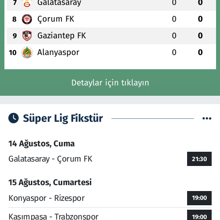
Galatasaray
0
0
7
Çorum FK
0
0
8
Gaziantep FK
0
0
9
Alanyaspor
0
0
10
Detaylar için tıklayın
Süper Lig Fikstür
14 Ağustos, Cuma
Galatasaray - Çorum FK
21:30
15 Ağustos, Cumartesi
Konyaspor - Rizespor
19:00
Kasımpaşa - Trabzonspor
19:00