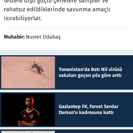
testere dişli güçlü çenelere sahipler ve
rahatsız edildiklerinde savunma amaçlı
ısırabiliyorlar.
Muhabir:
Nusret Odabaş
Yunanistan'da Batı Nil virüsü
vakaları geçen yıla göre arttı
Gaziantep FK, forvet Serdar
Dursun'u kadrosuna kattı