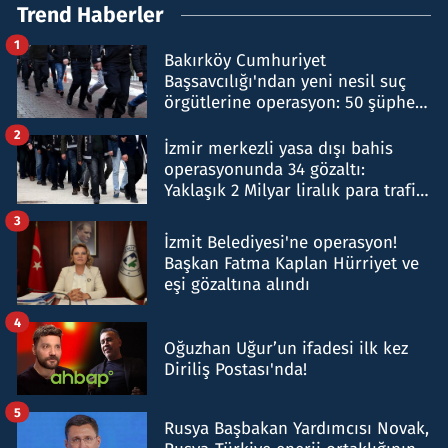
Trend Haberler
1
Bakırköy Cumhuriyet
Başsavcılığı'ndan yeni nesil suç
örgütlerine operasyon: 50 şüpheli
hakkında gözaltı kararı
2
İzmir merkezli yasa dışı bahis
operasyonunda 34 gözaltı:
Yaklaşık 2 Milyar liralık para trafiği
tespit edildi
3
İzmit Belediyesi'ne operasyon!
Başkan Fatma Kaplan Hürriyet ve
eşi gözaltına alındı
4
Oğuzhan Uğur’un ifadesi ilk kez
Diriliş Postası'nda!
5
Rusya Başbakan Yardımcısı Novak,