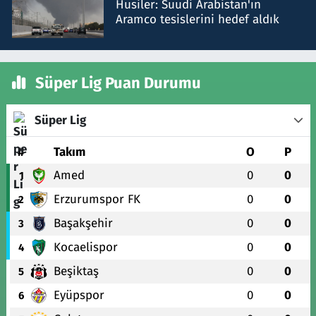
Husiler: Suudi Arabistan'ın
Aramco tesislerini hedef aldık
Süper Lig Puan Durumu
Süper Lig
#
Takım
O
P
Amed
0
0
1
Erzurumspor FK
0
0
2
Başakşehir
0
0
3
Kocaelispor
0
0
4
Beşiktaş
0
0
5
Eyüpspor
0
0
6