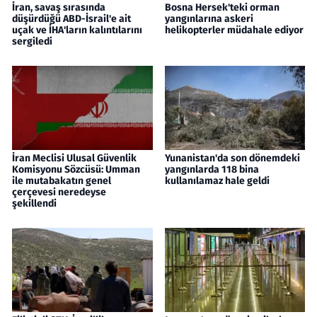
İran, savaş sırasında
Bosna Hersek'teki orman
düşürdüğü ABD-İsrail'e ait
yangınlarına askeri
uçak ve İHA'ların kalıntılarını
helikopterler müdahale ediyor
sergiledi
İran Meclisi Ulusal Güvenlik
Yunanistan'da son dönemdeki
Komisyonu Sözcüsü: Umman
yangınlarda 118 bina
ile mutabakatın genel
kullanılamaz hale geldi
çerçevesi neredeyse
şekillendi