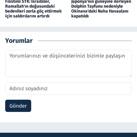
Filistinli STK: İsrailliler,
Japonya'nın güneyine ilerleyen
Ramallah'ın doğusundaki
Dolphin Tayfunu nedeniyle
bedevileri zorla göç ettirmek
Okinava'daki Naha Havaalanı
için saldırılarını artırdı
kapatıldı
Yorumlar
Gönder