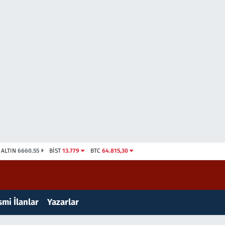
ALTIN
6660.55
BİST
13.779
BTC
64.815,30
mi İlanlar
Yazarlar