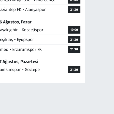
aziantep FK - Alanyaspor
21:30
6 Ağustos, Pazar
aşakşehir - Kocaelispor
19:00
eşiktaş - Eyüpspor
21:30
med - Erzurumspor FK
21:30
7 Ağustos, Pazartesi
amsunspor - Göztepe
21:30