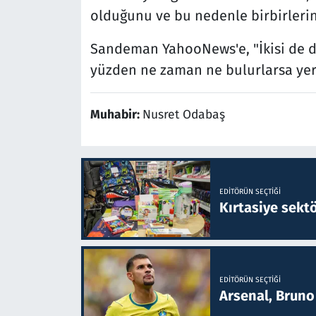
olduğunu ve bu nedenle birbirlerini
Sandeman YahooNews'e, "İkisi de den
yüzden ne zaman ne bulurlarsa yerl
Muhabir:
Nusret Odabaş
EDITÖRÜN SEÇTIĞI
Kırtasiye sekt
EDITÖRÜN SEÇTIĞI
Arsenal, Bruno 