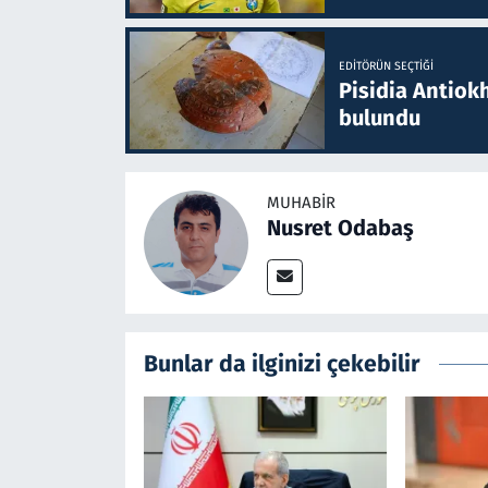
EDITÖRÜN SEÇTIĞI
Pisidia Antiokh
bulundu
MUHABIR
Nusret Odabaş
Bunlar da ilginizi çekebilir