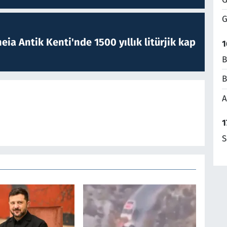
G
eia Antik Kenti'nde 1500 yıllık litürjik kap
1
B
B
A
1
S