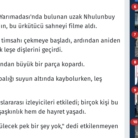
6
e Yarımadası'nda bulunan uzak Nhulunbuy
ın, bu ürkütücü sahneyi filme aldı.
7
n timsahı çekmeye başladı, ardından aniden
 leşe dişlerini geçirdi.
8
ondan büyük bir parça kopardı.
alığı suyun altında kaybolurken, leş
9
ararası izleyicileri etkiledi; birçok kişi bu
şaşkınlık hem de hayret yaşadı.
10
lecek pek bir şey yok," dedi etkilenmeyen