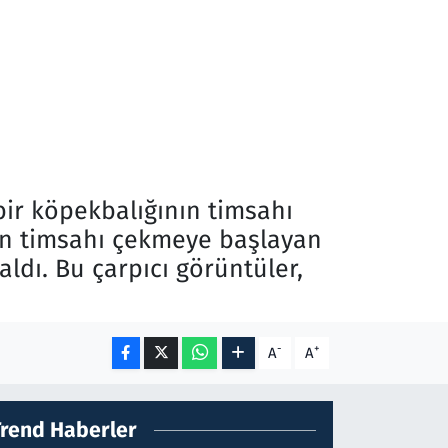
bir köpekbalığının timsahı
atan timsahı çekmeye başlayan
aldı. Bu çarpıcı görüntüler,
-
+
A
A
Trend Haberler