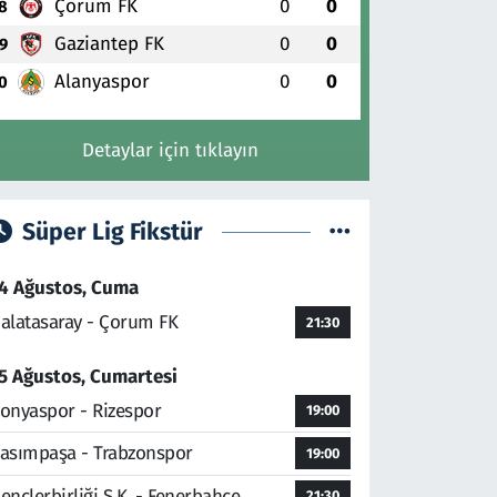
Çorum FK
0
0
8
Gaziantep FK
0
0
9
Alanyaspor
0
0
0
Detaylar için tıklayın
Süper Lig Fikstür
4 Ağustos, Cuma
alatasaray - Çorum FK
21:30
5 Ağustos, Cumartesi
onyaspor - Rizespor
19:00
asımpaşa - Trabzonspor
19:00
ençlerbirliği S.K. - Fenerbahçe
21:30