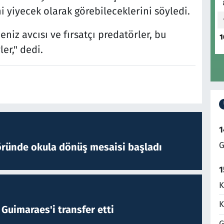
 yiyecek olarak görebileceklerini söyledi.
iz avcısı ve fırsatçı predatörler, bu
1
er," dedi.
1
G
öründe okula dönüş mesaisi başladı
1
K
K
Guimaraes'i transfer etti
G