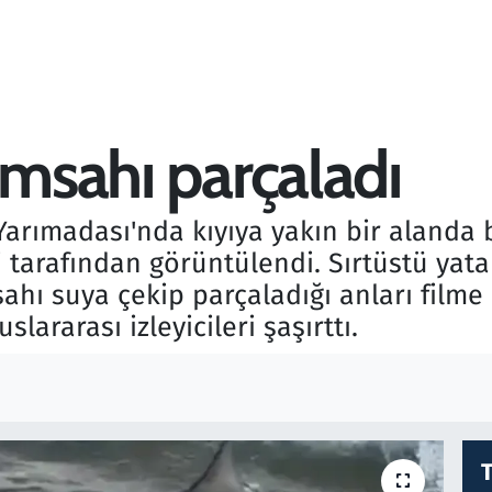
imsahı parçaladı
arımadası'nda kıyıya yakın bir alanda 
ri tarafından görüntülendi. Sırtüstü y
ahı suya çekip parçaladığı anları filme 
ararası izleyicileri şaşırttı.