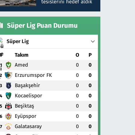
tesislerini hedef aldık
Süper Lig Puan Durumu
Süper Lig
#
Takım
O
P
Amed
0
0
1
Erzurumspor FK
0
0
2
Başakşehir
0
0
3
Kocaelispor
0
0
4
Beşiktaş
0
0
5
Eyüpspor
0
0
6
Galatasaray
0
0
7