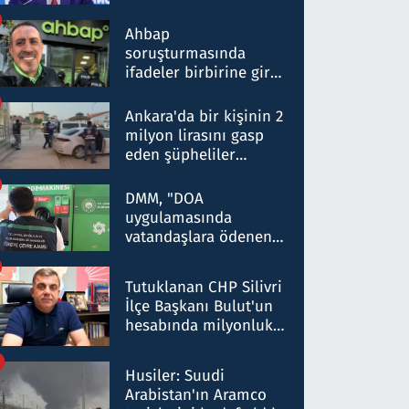
ortaklığının stratejik
nitelikte olduğunu
Ahbap
belirtti
soruşturmasında
ifadeler birbirine girdi:
Dokuz şüphelinin
ifadelerinden ortaya
Ankara'da bir kişinin 2
çıkan tablo şok etti
milyon lirasını gasp
eden şüpheliler
Kırıkkale'de yakalandı
DMM, "DOA
uygulamasında
vatandaşlara ödenen
iade tutarlarının
düşürüldüğü" iddiasını
Tutuklanan CHP Silivri
yalanladı
İlçe Başkanı Bulut'un
hesabında milyonluk
para trafiğine: Patron
talimat verdi, ben
Husiler: Suudi
gönderdim
Arabistan'ın Aramco