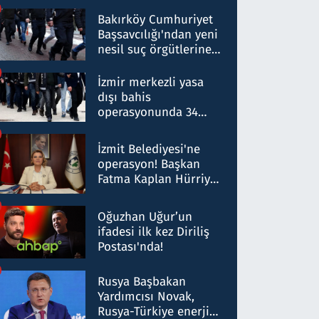
Bakırköy Cumhuriyet
Başsavcılığı'ndan yeni
nesil suç örgütlerine
operasyon: 50 şüpheli
hakkında gözaltı kararı
İzmir merkezli yasa
dışı bahis
operasyonunda 34
gözaltı: Yaklaşık 2
Milyar liralık para
İzmit Belediyesi'ne
trafiği tespit edildi
operasyon! Başkan
Fatma Kaplan Hürriyet
ve eşi gözaltına alındı
Oğuzhan Uğur’un
ifadesi ilk kez Diriliş
Postası'nda!
Rusya Başbakan
Yardımcısı Novak,
Rusya-Türkiye enerji