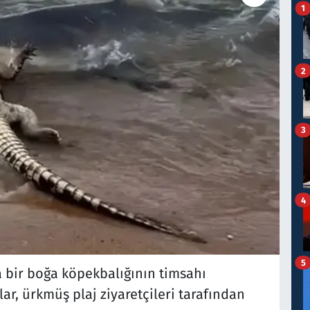
1
2
3
4
5
 bir boğa köpekbalığının timsahı
ar, ürkmüş plaj ziyaretçileri tarafından