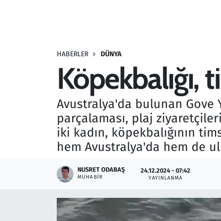
Resmi İlanlar
Rüya Tabirleri
HABERLER
DÜNYA
Köpekbalığı, t
Sağlık
Savunma Sanayi
Avustralya'da bulunan Gove Y
parçalaması, plaj ziyaretçile
Seçim 2023
iki kadın, köpekbalığının tims
hem Avustralya'da hem de ulusl
Spor
NUSRET ODABAŞ
24.12.2024 - 07:42
Teknoloji ve Bilim
MUHABIR
YAYINLANMA
Televizyon