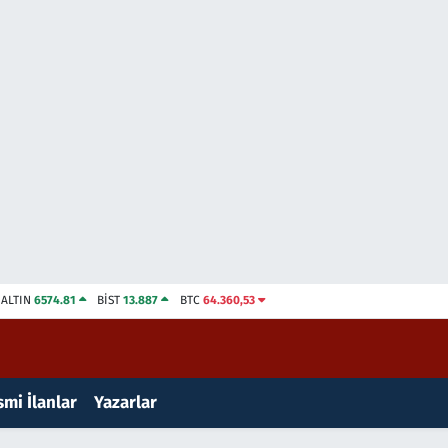
ALTIN
6574.81
BİST
13.887
BTC
64.360,53
mi İlanlar
Yazarlar