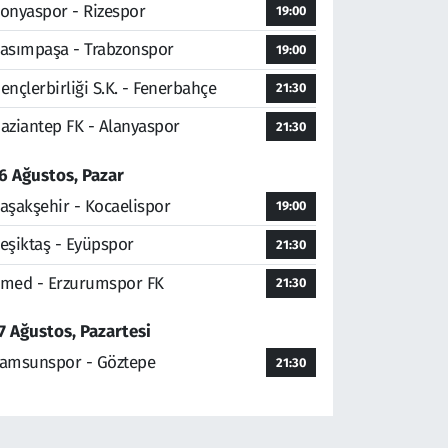
onyaspor - Rizespor
19:00
asımpaşa - Trabzonspor
19:00
ençlerbirliği S.K. - Fenerbahçe
21:30
aziantep FK - Alanyaspor
21:30
6 Ağustos, Pazar
aşakşehir - Kocaelispor
19:00
eşiktaş - Eyüpspor
21:30
med - Erzurumspor FK
21:30
7 Ağustos, Pazartesi
amsunspor - Göztepe
21:30