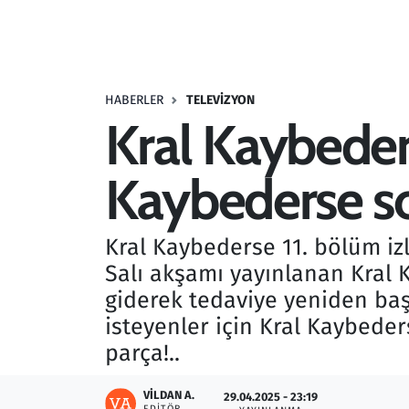
Resmi İlanlar
Rüya Tabirleri
HABERLER
TELEVIZYON
Kral Kaybeders
Sağlık
Kaybederse so
Savunma Sanayi
Seçim 2023
Kral Kaybederse 11. bölüm izl
Salı akşamı yayınlanan Kral 
Spor
giderek tedaviye yeniden baş
Teknoloji ve Bilim
isteyenler için Kral Kaybeder
parça!..
Televizyon
VILDAN A.
29.04.2025 - 23:19
EDITÖR