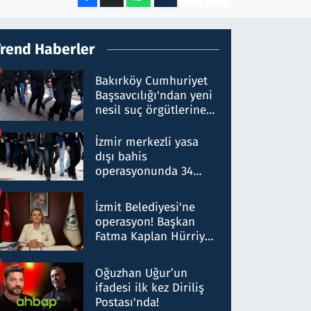
Trend Haberler
Bakırköy Cumhuriyet
Başsavcılığı'ndan yeni
nesil suç örgütlerine
operasyon: 50 şüpheli
hakkında gözaltı kararı
İzmir merkezli yasa
dışı bahis
operasyonunda 34
gözaltı: Yaklaşık 2
Milyar liralık para
İzmit Belediyesi'ne
trafiği tespit edildi
operasyon! Başkan
Fatma Kaplan Hürriyet
ve eşi gözaltına alındı
Oğuzhan Uğur’un
ifadesi ilk kez Diriliş
Postası'nda!