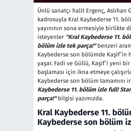
Ünlü sanatçı halit Ergenç, Aslıhan
kadrosuyla Kral Kaybederse 11. böl
yayınının sona ermesiyle birlikte d
isteyenler
"Kral Kaybederse 11. böl
bölüm izle tek parça!"
benzeri aram
Kaybederse son bölümde Kaşif’in ha
yaşar. Fadi ve Güllü, Kaşif’i yeni b
başlaması için ikna etmeye çalışırl
Kaybederse son bölüm tamamını in
Kaybederse 11. bölüm izle full! Sta
parça!"
bilgisi yazımızda.
Kral Kaybederse 11. bölüm 
Kaybederse son bölüm izl