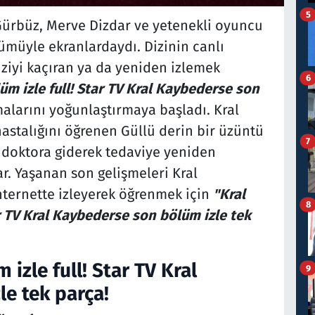
5
 Gürbüz, Merve Dizdar ve yetenekli oyuncu
ümüyle ekranlardaydı. Dizinin canlı
iziyi kaçıran ya da yeniden izlemek
6
üm izle full! Star TV Kral Kaybederse son
alarını yoğunlaştırmaya başladı. Kral
stalığını öğrenen Güllü derin bir üzüntü
7
ir doktora giderek tedaviye yeniden
ar. Yaşanan son gelişmeleri Kral
ternette izleyerek öğrenmek için
"Kral
8
r TV Kral Kaybederse son bölüm izle tek
izle full! Star TV Kral
9
e tek parça!