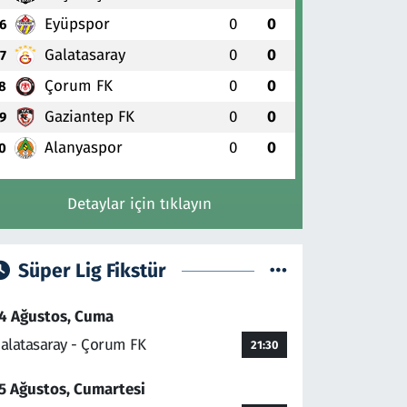
Eyüpspor
0
0
6
Galatasaray
0
0
7
Çorum FK
0
0
8
Gaziantep FK
0
0
9
Alanyaspor
0
0
0
Detaylar için tıklayın
Süper Lig Fikstür
4 Ağustos, Cuma
alatasaray - Çorum FK
21:30
5 Ağustos, Cumartesi