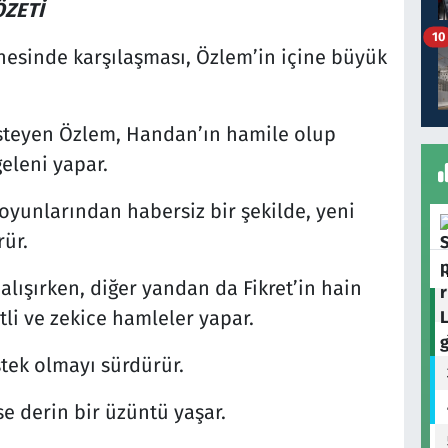
ÖZETİ
10
sinde karşılaşması, Özlem’in içine büyük
steyen Özlem, Handan’ın hamile olup
eleni yapar.
oyunlarından habersiz bir şekilde, yeni
rür.
lışırken, diğer yandan da Fikret’in hain
tli ve zekice hamleler yapar.
stek olmayı sürdürür.
se derin bir üzüntü yaşar.