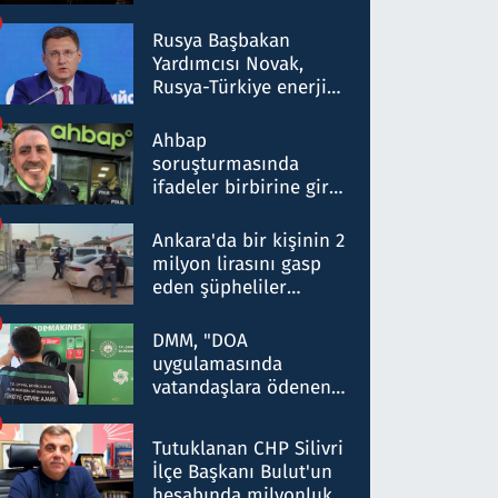
Rusya Başbakan
Yardımcısı Novak,
Rusya-Türkiye enerji
ortaklığının stratejik
nitelikte olduğunu
Ahbap
belirtti
soruşturmasında
ifadeler birbirine girdi:
Dokuz şüphelinin
ifadelerinden ortaya
Ankara'da bir kişinin 2
çıkan tablo şok etti
milyon lirasını gasp
eden şüpheliler
Kırıkkale'de yakalandı
DMM, "DOA
uygulamasında
vatandaşlara ödenen
iade tutarlarının
düşürüldüğü" iddiasını
Tutuklanan CHP Silivri
yalanladı
İlçe Başkanı Bulut'un
hesabında milyonluk