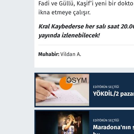
Fadi ve Güllü, Kaşif’i yeni bir dok
ikna etmeye çalışır.
Kral Kaybederse her salı saat 20.00
yayında izlenebilecek!
Muhabir:
Vildan A.
EDITÖRÜN SEÇTIĞI
YÖKDİL/2 paza
EDITÖRÜN SEÇTIĞI
Maradona'nın s