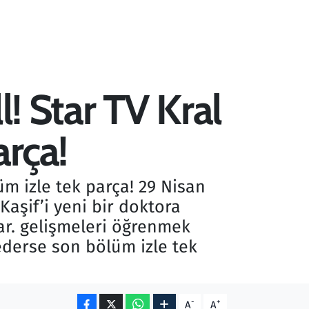
l! Star TV Kral
rça!
üm izle tek parça! 29 Nisan
aşif’i yeni bir doktora
ar. gelişmeleri öğrenmek
bederse son bölüm izle tek
-
+
A
A