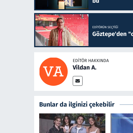
bu
EDITÖRÜN SEÇTIĞI
Göztepe'den "o
EDITÖR HAKKINDA
Vildan A.
Bunlar da ilginizi çekebilir