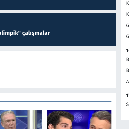
K
K
G
limpik" çalışmalar
G
1
B
B
A
1
S