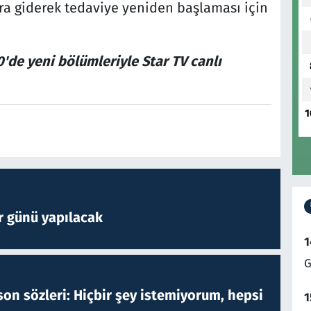
tora giderek tedaviye yeniden başlaması için
'de yeni bölümleriyle Star TV canlı
1
r günü yapılacak
1
G
on sözleri: Hiçbir şey istemiyorum, hepsi
1