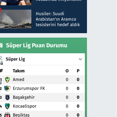
para trafiğine: Patron
talimat verdi, ben
Husiler: Suudi
gönderdim
Arabistan'ın Aramco
tesislerini hedef aldık
Süper Lig Puan Durumu
Süper Lig
#
Takım
O
P
Amed
0
0
1
Erzurumspor FK
0
0
2
Başakşehir
0
0
3
Kocaelispor
0
0
4
Beşiktaş
0
0
5