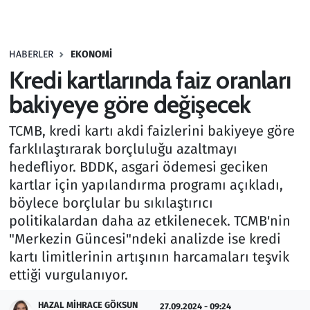
Gündem
HABERLER
EKONOMI
Haber
Kredi kartlarında faiz oranları
Kültür Sanat
bakiyeye göre değişecek
TCMB, kredi kartı akdi faizlerini bakiyeye göre
Kurumsal Haberler
farklılaştırarak borçluluğu azaltmayı
hedefliyor. BDDK, asgari ödemesi geciken
Lezzet Durağı
kartlar için yapılandırma programı açıkladı,
Memur ve Kamu
böylece borçlular bu sıkılaştırıcı
politikalardan daha az etkilenecek. TCMB'nin
Otomobil
"Merkezin Güncesi"ndeki analizde ise kredi
kartı limitlerinin artışının harcamaları teşvik
Oyun
ettiği vurgulanıyor.
HAZAL MIHRACE GÖKSUN
Ramazan
27.09.2024 - 09:24