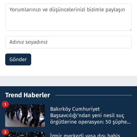
Gönder
Trend Haberler
1
Bakırköy Cumhuriyet
Başsavcılığı'ndan yeni nesil suç
örgütlerine operasyon: 50 şüpheli
hakkında gözaltı kararı
2
İzmir merkezli yasa dışı bahis