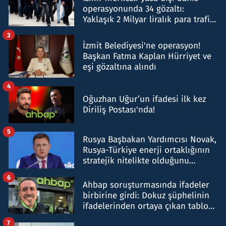
operasyonunda 34 gözaltı:
Yaklaşık 2 Milyar liralık para trafiği
tespit edildi
3
İzmit Belediyesi'ne operasyon!
Başkan Fatma Kaplan Hürriyet ve
eşi gözaltına alındı
4
Oğuzhan Uğur’un ifadesi ilk kez
Diriliş Postası'nda!
5
Rusya Başbakan Yardımcısı Novak,
Rusya-Türkiye enerji ortaklığının
stratejik nitelikte olduğunu
belirtti
6
Ahbap soruşturmasında ifadeler
birbirine girdi: Dokuz şüphelinin
ifadelerinden ortaya çıkan tablo
şok etti
7