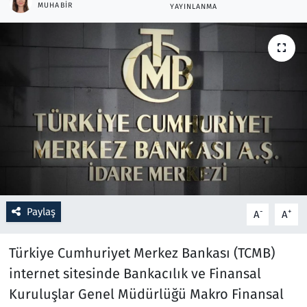
MUHABIR
YAYINLANMA
Resmi İlanlar
Rüya Tabirleri
Sağlık
Savunma Sanayi
Seçim 2023
Spor
Paylaş
-
+
A
A
Teknoloji ve Bilim
Türkiye Cumhuriyet Merkez Bankası (TCMB)
internet sitesinde Bankacılık ve Finansal
Televizyon
Kuruluşlar Genel Müdürlüğü Makro Finansal