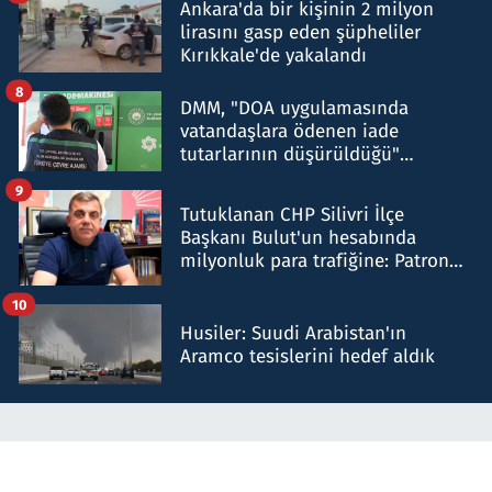
Ankara'da bir kişinin 2 milyon
lirasını gasp eden şüpheliler
Kırıkkale'de yakalandı
8
DMM, "DOA uygulamasında
vatandaşlara ödenen iade
tutarlarının düşürüldüğü"
iddiasını yalanladı
9
Tutuklanan CHP Silivri İlçe
Başkanı Bulut'un hesabında
milyonluk para trafiğine: Patron
talimat verdi, ben gönderdim
10
Husiler: Suudi Arabistan'ın
Aramco tesislerini hedef aldık