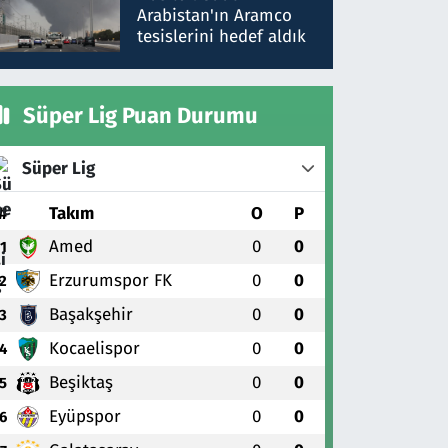
gönderdim
Arabistan'ın Aramco
tesislerini hedef aldık
Süper Lig Puan Durumu
Süper Lig
#
Takım
O
P
Amed
0
0
1
Erzurumspor FK
0
0
2
Başakşehir
0
0
3
Kocaelispor
0
0
4
Beşiktaş
0
0
5
Eyüpspor
0
0
6