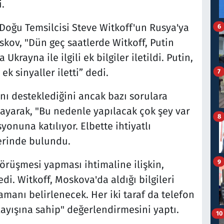
.
Doğu Temsilcisi Steve Witkoff'un Rusya'ya
6
eskov, "Dün geç saatlerde Witkoff, Putin
Ukrayna ile ilgili ek bilgiler iletildi. Putin,
ek sinyaller iletti” dedi.
7
nı desteklediğini ancak bazı sorulara
ayarak, "Bu nedenle yapılacak çok şey var
8
onuna katılıyor. Elbette ihtiyatlı
lerinde bulundu.
9
görüşmesi yapması ihtimaline ilişkin,
. Witkoff, Moskova'da aldığı bilgileri
manı belirlenecek. Her iki taraf da telefon
yışına sahip" değerlendirmesini yaptı.
10