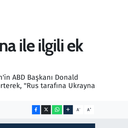
ile ilgili ek
in'in ABD Başkanı Donald
irterek, "Rus tarafına Ukrayna
-
+
A
A