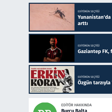
EDITÖRÜN SEÇTIĞI
Yunanistan'da B
arttı
EDITÖRÜN SEÇTIĞI
Gaziantep FK, 
EDITÖRÜN SEÇTIĞI
Özgün tarzıyla
EDITÖR HAKKINDA
Burcu Balta