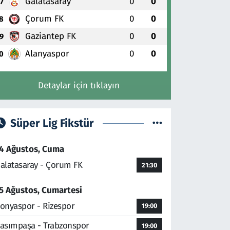
Galatasaray
0
0
7
Çorum FK
0
0
8
Gaziantep FK
0
0
9
Alanyaspor
0
0
0
Detaylar için tıklayın
Süper Lig Fikstür
4 Ağustos, Cuma
alatasaray - Çorum FK
21:30
5 Ağustos, Cumartesi
onyaspor - Rizespor
19:00
asımpaşa - Trabzonspor
19:00