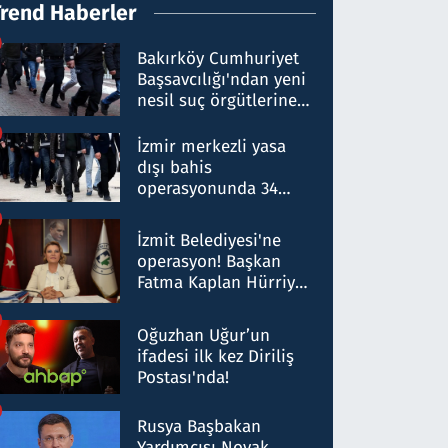
Trend Haberler
Bakırköy Cumhuriyet
Başsavcılığı'ndan yeni
nesil suç örgütlerine
operasyon: 50 şüpheli
hakkında gözaltı kararı
İzmir merkezli yasa
dışı bahis
operasyonunda 34
gözaltı: Yaklaşık 2
Milyar liralık para
İzmit Belediyesi'ne
trafiği tespit edildi
operasyon! Başkan
Fatma Kaplan Hürriyet
ve eşi gözaltına alındı
Oğuzhan Uğur’un
ifadesi ilk kez Diriliş
Postası'nda!
Rusya Başbakan
Yardımcısı Novak,