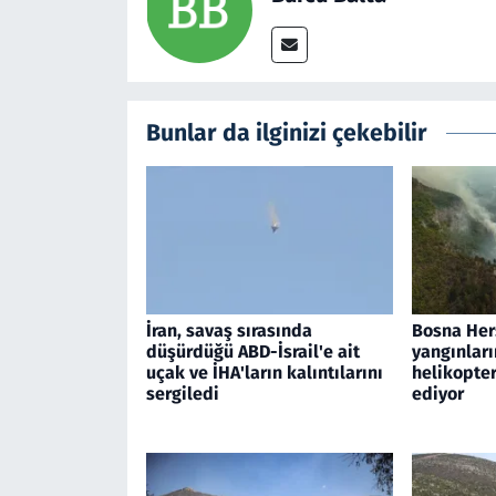
Bunlar da ilginizi çekebilir
İran, savaş sırasında
Bosna Her
düşürdüğü ABD-İsrail'e ait
yangınları
uçak ve İHA'ların kalıntılarını
helikopte
sergiledi
ediyor