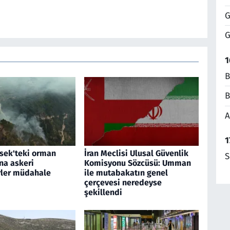
G
G
1
B
B
A
1
sek'teki orman
İran Meclisi Ulusal Güvenlik
S
na askeri
Komisyonu Sözcüsü: Umman
rler müdahale
ile mutabakatın genel
çerçevesi neredeyse
şekillendi