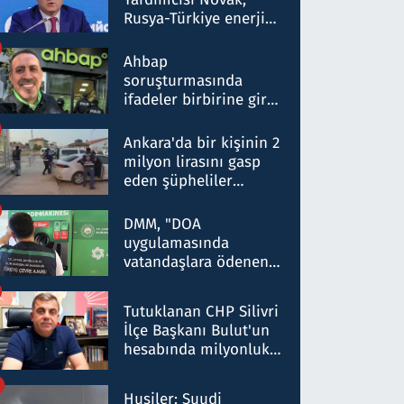
Rusya-Türkiye enerji
ortaklığının stratejik
nitelikte olduğunu
Ahbap
belirtti
soruşturmasında
ifadeler birbirine girdi:
Dokuz şüphelinin
ifadelerinden ortaya
Ankara'da bir kişinin 2
çıkan tablo şok etti
milyon lirasını gasp
eden şüpheliler
Kırıkkale'de yakalandı
DMM, "DOA
uygulamasında
vatandaşlara ödenen
iade tutarlarının
düşürüldüğü" iddiasını
Tutuklanan CHP Silivri
yalanladı
İlçe Başkanı Bulut'un
hesabında milyonluk
para trafiğine: Patron
talimat verdi, ben
Husiler: Suudi