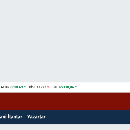
ALTIN
6618.49
BİST
13.773
BTC
65.130,04
mi İlanlar
Yazarlar