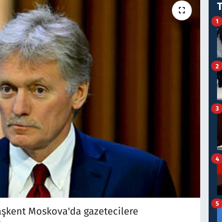
1
2
3
4
5
aşkent Moskova'da gazetecilere