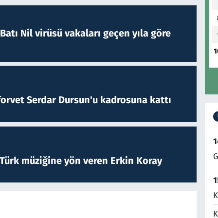
atı Nil virüsü vakaları geçen yıla göre
1
forvet Serdar Dursun'u kadrosuna kattı
1
G
 Türk müziğine yön veren Erkin Koray
1
K
K