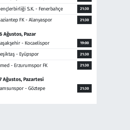
ençlerbirliği S.K. - Fenerbahçe
21:30
aziantep FK - Alanyaspor
21:30
6 Ağustos, Pazar
aşakşehir - Kocaelispor
19:00
eşiktaş - Eyüpspor
21:30
med - Erzurumspor FK
21:30
7 Ağustos, Pazartesi
amsunspor - Göztepe
21:30