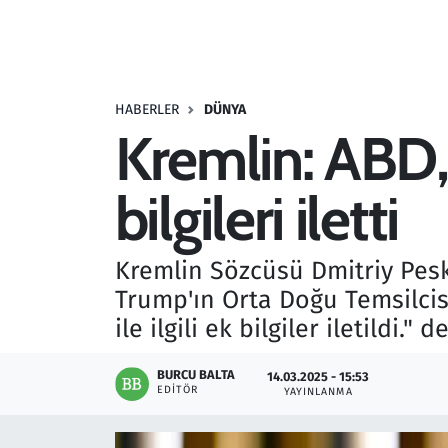
Resmi İlanlar
Rüya Tabirleri
HABERLER
DÜNYA
Kremlin: ABD, 
Sağlık
bilgileri iletti
Savunma Sanayi
Seçim 2023
Kremlin Sözcüsü Dmitriy Pesk
Trump'ın Orta Doğu Temsilcisi
Spor
ile ilgili ek bilgiler iletildi." d
Teknoloji ve Bilim
BURCU BALTA
14.03.2025 - 15:53
EDITÖR
YAYINLANMA
Televizyon