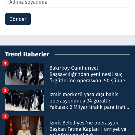
Gönder
Trend Haberler
1
Bakırköy Cumhuriyet
Başsavcılığı'ndan yeni nesil suç
örgütlerine operasyon: 50 şüpheli
hakkında gözaltı kararı
2
İzmir merkezli yasa dışı bahis
operasyonunda 34 gözaltı:
Yaklaşık 2 Milyar liralık para trafiği
tespit edildi
3
İzmit Belediyesi'ne operasyon!
Başkan Fatma Kaplan Hürriyet ve