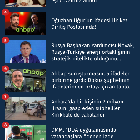
eşi gözaltına alındı
4
Oğuzhan Uğur’un ifadesi ilk kez
Diriliş Postası'nda!
5
Rusya Başbakan Yardımcısı Novak,
Rusya-Türkiye enerji ortaklığının
stratejik nitelikte olduğunu
belirtti
6
Ahbap soruşturmasında ifadeler
birbirine girdi: Dokuz şüphelinin
ifadelerinden ortaya çıkan tablo
şok etti
7
Ankara'da bir kişinin 2 milyon
lirasını gasp eden şüpheliler
Kırıkkale'de yakalandı
8
DMM, "DOA uygulamasında
vatandaşlara ödenen iade