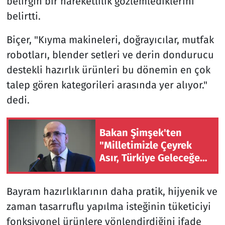
belirgin bir hareketlilik gözlemlediklerini
belirtti.
Biçer, "Kıyma makineleri, doğrayıcılar, mutfak
robotları, blender setleri ve derin dondurucu
destekli hazırlık ürünleri bu dönemin en çok
talep gören kategorileri arasında yer alıyor."
dedi.
Bakan Şimşek'ten
"Milletimizle Çeyrek
Asır, Türkiye Geleceğe
Hazır" paylaşımı
Bayram hazırlıklarının daha pratik, hijyenik ve
zaman tasarruflu yapılma isteğinin tüketiciyi
fonksiyonel ürünlere yönlendirdiğini ifade