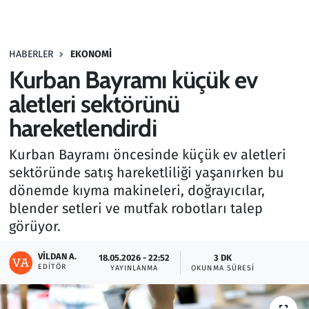
Gündem
HABERLER
EKONOMI
Haber
Kurban Bayramı küçük ev
Kültür Sanat
aletleri sektörünü
hareketlendirdi
Kurumsal Haberler
Kurban Bayramı öncesinde küçük ev aletleri
Lezzet Durağı
sektöründe satış hareketliliği yaşanırken bu
dönemde kıyma makineleri, doğrayıcılar,
Memur ve Kamu
blender setleri ve mutfak robotları talep
görüyor.
Otomobil
VILDAN A.
18.05.2026 - 22:52
3 DK
EDITÖR
Oyun
YAYINLANMA
OKUNMA SÜRESI
Ramazan