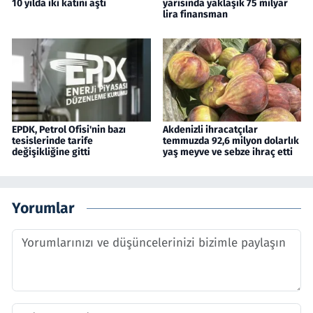
10 yılda iki katını aştı
yarısında yaklaşık 75 milyar
lira finansman
EPDK, Petrol Ofisi'nin bazı
Akdenizli ihracatçılar
tesislerinde tarife
temmuzda 92,6 milyon dolarlık
değişikliğine gitti
yaş meyve ve sebze ihraç etti
Yorumlar