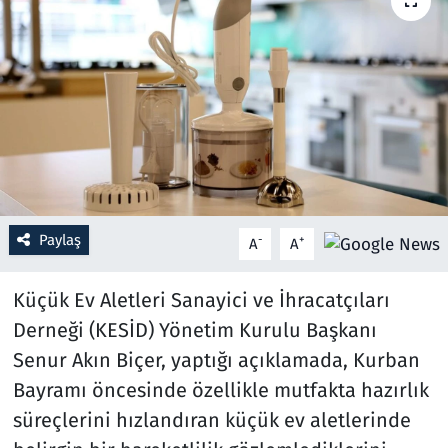
Resmi İlanlar
Rüya Tabirleri
Sağlık
Savunma Sanayi
Paylaş
-
+
A
A
Seçim 2023
Küçük Ev Aletleri Sanayici ve İhracatçıları
Spor
Derneği (KESİD) Yönetim Kurulu Başkanı
Teknoloji ve Bilim
Senur Akın Biçer, yaptığı açıklamada, Kurban
Bayramı öncesinde özellikle mutfakta hazırlık
Televizyon
süreçlerini hızlandıran küçük ev aletlerinde