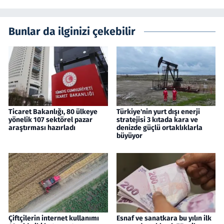
Bunlar da ilginizi çekebilir
Ticaret Bakanlığı, 80 ülkeye
Türkiye'nin yurt dışı enerji
yönelik 107 sektörel pazar
stratejisi 3 kıtada kara ve
araştırması hazırladı
denizde güçlü ortaklıklarla
büyüyor
Çiftçilerin internet kullanımı
Esnaf ve sanatkara bu yılın ilk