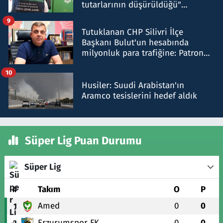
tutarlarının düşürüldüğü"
iddiasını yalanladı
9
Tutuklanan CHP Silivri İlçe
Başkanı Bulut'un hesabında
milyonluk para trafiğine: Patron
talimat verdi, ben gönderdim
10
Husiler: Suudi Arabistan'ın
Aramco tesislerini hedef aldık
Süper Lig Puan Durumu
Süper Lig
#
Takım
O
P
Amed
0
0
1
Erzurumspor FK
0
0
2