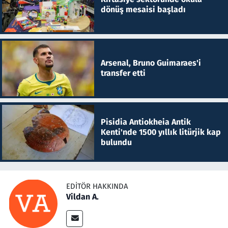
dönüş mesaisi başladı
Arsenal, Bruno Guimaraes'i
transfer etti
Pisidia Antiokheia Antik
Kenti'nde 1500 yıllık litürjik kap
bulundu
EDITÖR HAKKINDA
Vildan A.