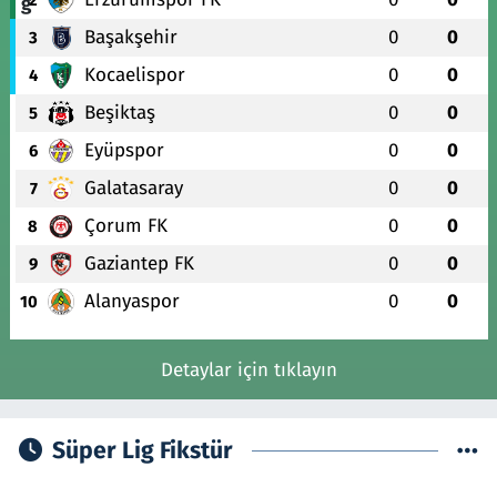
Başakşehir
0
0
3
Kocaelispor
0
0
4
Beşiktaş
0
0
5
Eyüpspor
0
0
6
Galatasaray
0
0
7
Çorum FK
0
0
8
Gaziantep FK
0
0
9
Alanyaspor
0
0
10
Detaylar için tıklayın
Süper Lig Fikstür