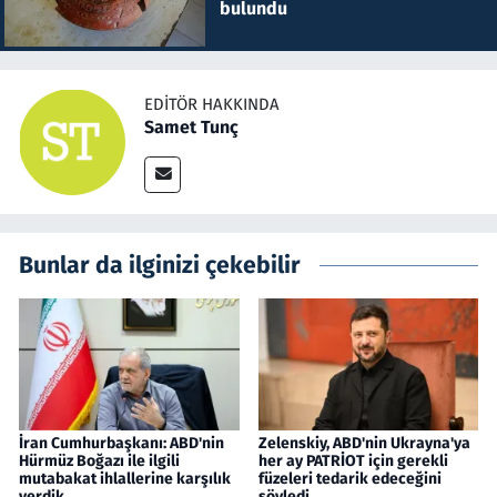
bulundu
EDITÖR HAKKINDA
Samet Tunç
Bunlar da ilginizi çekebilir
İran Cumhurbaşkanı: ABD'nin
Zelenskiy, ABD'nin Ukrayna'ya
Hürmüz Boğazı ile ilgili
her ay PATRİOT için gerekli
mutabakat ihlallerine karşılık
füzeleri tedarik edeceğini
verdik
söyledi