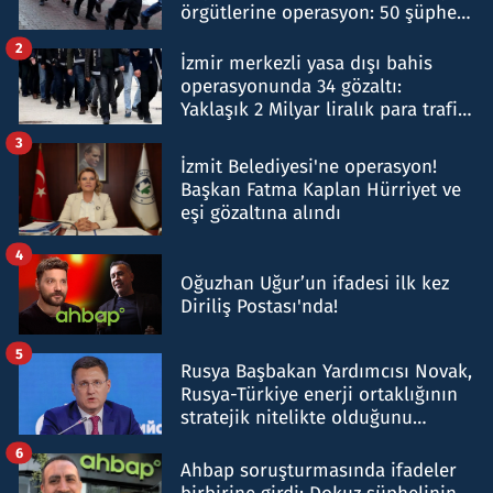
örgütlerine operasyon: 50 şüpheli
hakkında gözaltı kararı
2
İzmir merkezli yasa dışı bahis
operasyonunda 34 gözaltı:
Yaklaşık 2 Milyar liralık para trafiği
tespit edildi
3
İzmit Belediyesi'ne operasyon!
Başkan Fatma Kaplan Hürriyet ve
eşi gözaltına alındı
4
Oğuzhan Uğur’un ifadesi ilk kez
Diriliş Postası'nda!
5
Rusya Başbakan Yardımcısı Novak,
Rusya-Türkiye enerji ortaklığının
stratejik nitelikte olduğunu
belirtti
6
Ahbap soruşturmasında ifadeler