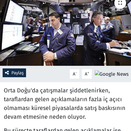
Resmi İlanlar
Rüya Tabirleri
Sağlık
Savunma Sanayi
Paylaş
Seçim 2023
-
+
A
A
Spor
Orta Doğu'da çatışmalar şiddetlenirken,
taraflardan gelen açıklamaların fazla iç açıcı
Teknoloji ve Bilim
olmaması küresel piyasalarda satış baskısının
devam etmesine neden oluyor.
Televizyon
Bu süreçte taraflardan gelen açıklamalar ise