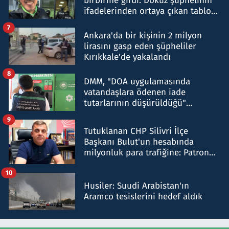
birbirine girdi: Dokuz şüphelinin
ifadelerinden ortaya çıkan tablo
şok etti
7
Ankara'da bir kişinin 2 milyon
lirasını gasp eden şüpheliler
Kırıkkale'de yakalandı
8
DMM, "DOA uygulamasında
vatandaşlara ödenen iade
tutarlarının düşürüldüğü"
iddiasını yalanladı
9
Tutuklanan CHP Silivri İlçe
Başkanı Bulut'un hesabında
milyonluk para trafiğine: Patron
talimat verdi, ben gönderdim
10
Husiler: Suudi Arabistan'ın
Aramco tesislerini hedef aldık