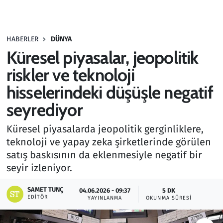
Gündem
HABERLER
DÜNYA
Haber
Küresel piyasalar, jeopolitik
Kültür Sanat
riskler ve teknoloji
hisselerindeki düşüşle negatif
Kurumsal Haberler
seyrediyor
Lezzet Durağı
Küresel piyasalarda jeopolitik gerginliklere,
teknoloji ve yapay zeka şirketlerinde görülen
Memur ve Kamu
satış baskısının da eklenmesiyle negatif bir
seyir izleniyor.
Otomobil
SAMET TUNÇ
04.06.2026 - 09:37
5 DK
Oyun
EDITÖR
YAYINLANMA
OKUNMA SÜRESI
Ramazan