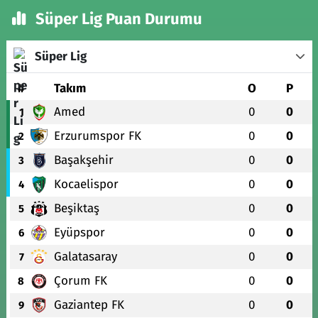
Süper Lig Puan Durumu
Süper Lig
#
Takım
O
P
Amed
0
0
1
Erzurumspor FK
0
0
2
Başakşehir
0
0
3
Kocaelispor
0
0
4
Beşiktaş
0
0
5
Eyüpspor
0
0
6
Galatasaray
0
0
7
Çorum FK
0
0
8
Gaziantep FK
0
0
9