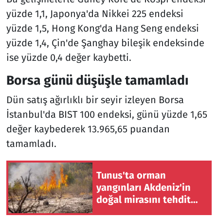
yüzde 1,1, Japonya'da Nikkei 225 endeksi
yüzde 1,5, Hong Kong'da Hang Seng endeksi
yüzde 1,4, Çin'de Şanghay bileşik endeksinde
ise yüzde 0,4 değer kaybetti.
Borsa günü düşüşle tamamladı
Dün satış ağırlıklı bir seyir izleyen Borsa
İstanbul'da BIST 100 endeksi, günü yüzde 1,65
değer kaybederek 13.965,65 puandan
tamamladı.
Tunus'ta orman
yangınları Akdeniz'in
doğal mirasını tehdit
ediyor