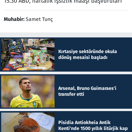
15.30 ABD, haftalık işsizlik maaşı başvuruları
Muhabir:
Samet Tunç
Kırtasiye sektöründe okula
dönüş mesaisi başladı
Arsenal, Bruno Guimaraes'i
transfer etti
Pisidia Antiokheia Antik
Kenti'nde 1500 yıllık litürjik kap