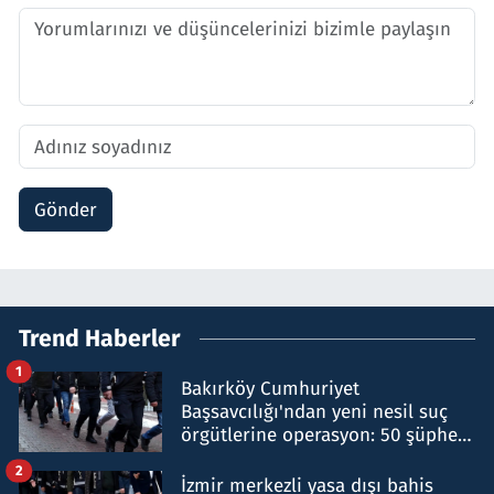
Gönder
Trend Haberler
1
Bakırköy Cumhuriyet
Başsavcılığı'ndan yeni nesil suç
örgütlerine operasyon: 50 şüpheli
hakkında gözaltı kararı
2
İzmir merkezli yasa dışı bahis