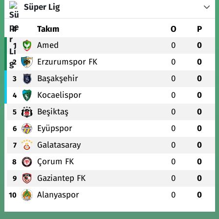
Süper Lig
#
Takım
O
P
Amed
0
0
1
Erzurumspor FK
0
0
2
Başakşehir
0
0
3
Kocaelispor
0
0
4
Beşiktaş
0
0
5
Eyüpspor
0
0
6
Galatasaray
0
0
7
Çorum FK
0
0
8
Gaziantep FK
0
0
9
Alanyaspor
0
0
10