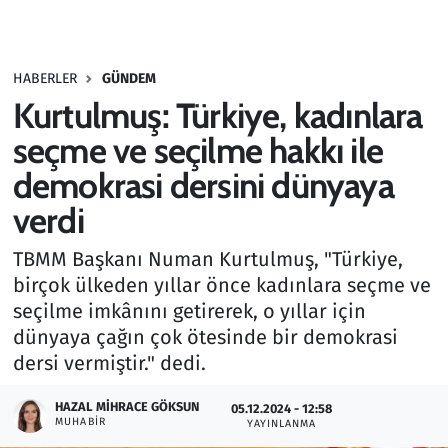
Gündem
HABERLER
GÜNDEM
Haber
Kurtulmuş: Türkiye, kadınlara
Kültür Sanat
seçme ve seçilme hakkı ile
demokrasi dersini dünyaya
Kurumsal Haberler
verdi
Lezzet Durağı
TBMM Başkanı Numan Kurtulmuş, "Türkiye,
birçok ülkeden yıllar önce kadınlara seçme ve
Memur ve Kamu
seçilme imkânını getirerek, o yıllar için
dünyaya çağın çok ötesinde bir demokrasi
Otomobil
dersi vermiştir." dedi.
Oyun
HAZAL MIHRACE GÖKSUN
05.12.2024 - 12:58
MUHABIR
YAYINLANMA
Ramazan