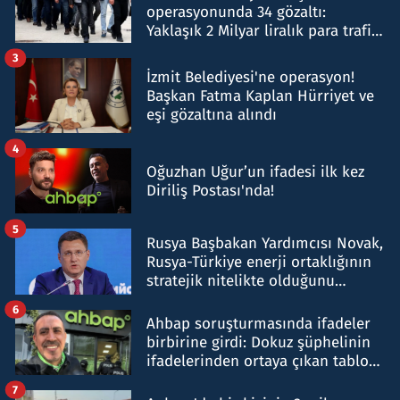
operasyonunda 34 gözaltı:
Yaklaşık 2 Milyar liralık para trafiği
tespit edildi
3
İzmit Belediyesi'ne operasyon!
Başkan Fatma Kaplan Hürriyet ve
eşi gözaltına alındı
4
Oğuzhan Uğur’un ifadesi ilk kez
Diriliş Postası'nda!
5
Rusya Başbakan Yardımcısı Novak,
Rusya-Türkiye enerji ortaklığının
stratejik nitelikte olduğunu
belirtti
6
Ahbap soruşturmasında ifadeler
birbirine girdi: Dokuz şüphelinin
ifadelerinden ortaya çıkan tablo
şok etti
7