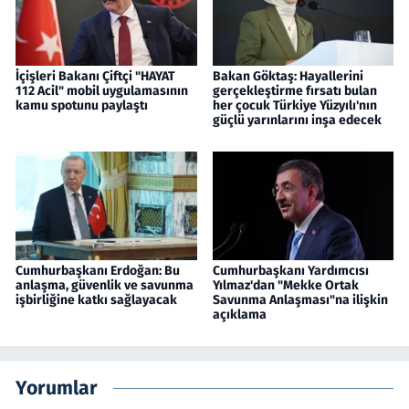
İçişleri Bakanı Çiftçi "HAYAT
Bakan Göktaş: Hayallerini
112 Acil" mobil uygulamasının
gerçekleştirme fırsatı bulan
kamu spotunu paylaştı
her çocuk Türkiye Yüzyılı'nın
güçlü yarınlarını inşa edecek
Cumhurbaşkanı Erdoğan: Bu
Cumhurbaşkanı Yardımcısı
anlaşma, güvenlik ve savunma
Yılmaz'dan "Mekke Ortak
işbirliğine katkı sağlayacak
Savunma Anlaşması"na ilişkin
açıklama
Yorumlar