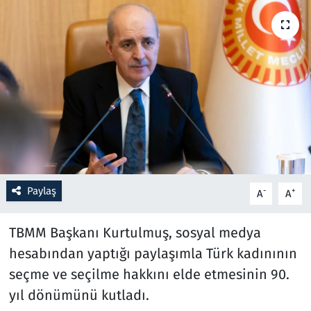
Resmi İlanlar
Rüya Tabirleri
Sağlık
Savunma Sanayi
Seçim 2023
Paylaş
-
+
A
A
Spor
TBMM Başkanı Kurtulmuş, sosyal medya
Teknoloji ve Bilim
hesabından yaptığı paylaşımla Türk kadınının
seçme ve seçilme hakkını elde etmesinin 90.
Televizyon
yıl dönümünü kutladı.