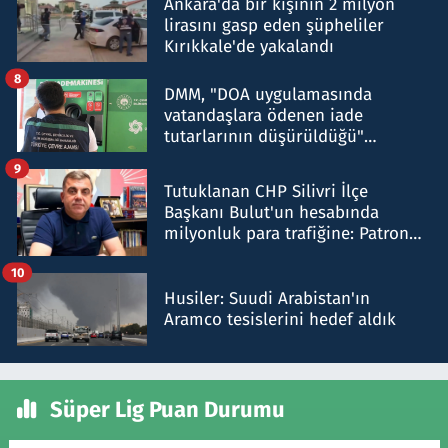
Ankara'da bir kişinin 2 milyon
lirasını gasp eden şüpheliler
Kırıkkale'de yakalandı
8
DMM, "DOA uygulamasında
vatandaşlara ödenen iade
tutarlarının düşürüldüğü"
iddiasını yalanladı
9
Tutuklanan CHP Silivri İlçe
Başkanı Bulut'un hesabında
milyonluk para trafiğine: Patron
talimat verdi, ben gönderdim
10
Husiler: Suudi Arabistan'ın
Aramco tesislerini hedef aldık
Süper Lig Puan Durumu