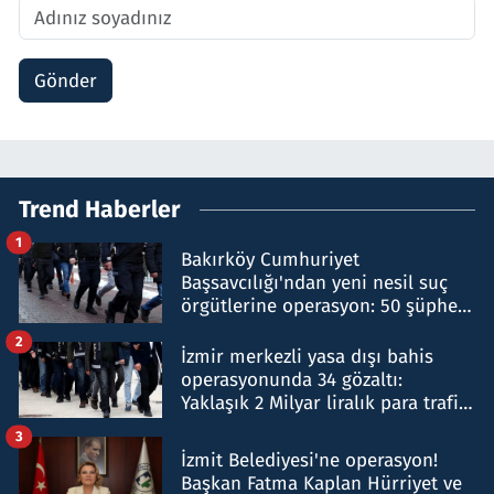
Gönder
Trend Haberler
1
Bakırköy Cumhuriyet
Başsavcılığı'ndan yeni nesil suç
örgütlerine operasyon: 50 şüpheli
hakkında gözaltı kararı
2
İzmir merkezli yasa dışı bahis
operasyonunda 34 gözaltı:
Yaklaşık 2 Milyar liralık para trafiği
tespit edildi
3
İzmit Belediyesi'ne operasyon!
Başkan Fatma Kaplan Hürriyet ve