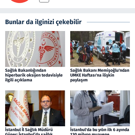
Bunlar da ilginizi çekebilir
Sağlık Bakanlığından
Sağlık Bakanı Memişoğlu'ndan
hiperbarik oksijen tedavisiyle
UMKE Haftası'na ilişkin
ilgili açıklama
paylaşım
İstanbul İl Sağlık Müdürü
İstanbul'da bu yılın ilk 6 ayında
Güner: İstanbul’da sağlık
130 milyon muayene