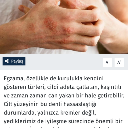
Resmi İlanlar
Rüya Tabirleri
Sağlık
Savunma Sanayi
Paylaş
-
+
A
A
Seçim 2023
Egzama, özellikle de kurulukla kendini
Spor
gösteren türleri, cildi adeta çatlatan, kaşıntılı
ve zaman zaman can yakan bir hale getirebilir.
Teknoloji ve Bilim
Cilt yüzeyinin bu denli hassaslaştığı
durumlarda, yalnızca kremler değil,
Televizyon
yediklerimiz de iyileşme sürecinde önemli bir