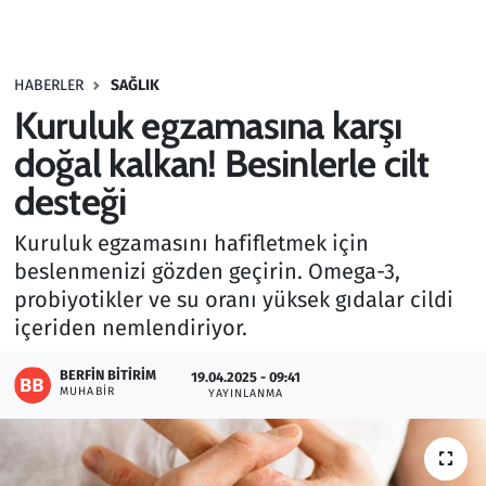
Gündem
HABERLER
SAĞLIK
Haber
Kuruluk egzamasına karşı
Kültür Sanat
doğal kalkan! Besinlerle cilt
desteği
Kurumsal Haberler
Kuruluk egzamasını hafifletmek için
Lezzet Durağı
beslenmenizi gözden geçirin. Omega-3,
probiyotikler ve su oranı yüksek gıdalar cildi
Memur ve Kamu
içeriden nemlendiriyor.
Otomobil
BERFIN BITIRIM
19.04.2025 - 09:41
MUHABIR
YAYINLANMA
Oyun
Ramazan