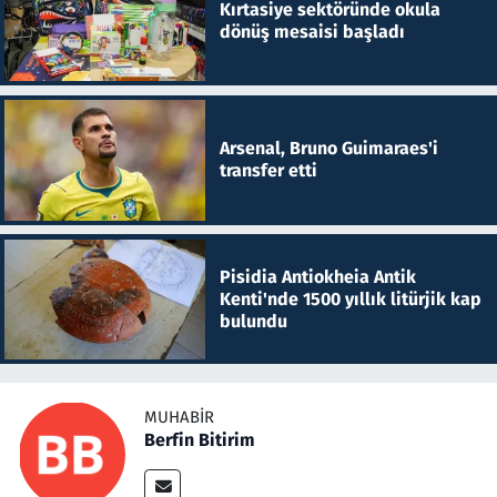
Kırtasiye sektöründe okula
dönüş mesaisi başladı
Arsenal, Bruno Guimaraes'i
transfer etti
Pisidia Antiokheia Antik
Kenti'nde 1500 yıllık litürjik kap
bulundu
MUHABIR
Berfin Bitirim