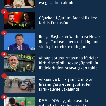
eşi gözaltına alındı
4
Oğuzhan Uğur’un ifadesi ilk kez
Diriliş Postası'nda!
5
Rusya Başbakan Yardımcısı Novak,
Rusya-Türkiye enerji ortaklığının
stratejik nitelikte olduğunu
belirtti
6
Ahbap soruşturmasında ifadeler
birbirine girdi: Dokuz şüphelinin
ifadelerinden ortaya çıkan tablo
şok etti
7
Ankara'da bir kişinin 2 milyon
lirasını gasp eden şüpheliler
Kırıkkale'de yakalandı
8
DMM, "DOA uygulamasında
vatandaşlara ödenen iade