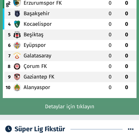
Erzurumspor FK
0
0
2
Başakşehir
0
0
3
Kocaelispor
0
0
4
Beşiktaş
0
0
5
Eyüpspor
0
0
6
Galatasaray
0
0
7
Çorum FK
0
0
8
Gaziantep FK
0
0
9
Alanyaspor
0
0
10
Detaylar için tıklayın
Süper Lig Fikstür