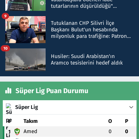
tutarlarının düşürüldüğü"
iddiasını yalanladı
9
Tutuklanan CHP Silivri İlçe
Başkanı Bulut'un hesabında
milyonluk para trafiğine: Patron
talimat verdi, ben gönderdim
10
Husiler: Suudi Arabistan'ın
Aramco tesislerini hedef aldık
Süper Lig Puan Durumu
Süper Lig
#
Takım
O
P
Amed
0
0
1