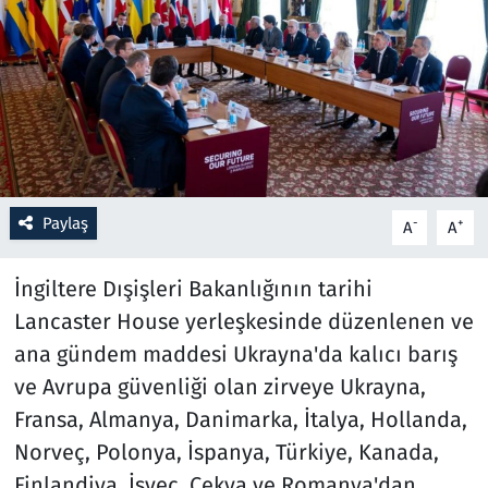
Resmi İlanlar
Rüya Tabirleri
Sağlık
Savunma Sanayi
Paylaş
-
+
A
A
Seçim 2023
İngiltere Dışişleri Bakanlığının tarihi
Lancaster House yerleşkesinde düzenlenen ve
Spor
ana gündem maddesi Ukrayna'da kalıcı barış
Teknoloji ve Bilim
ve Avrupa güvenliği olan zirveye Ukrayna,
Fransa, Almanya, Danimarka, İtalya, Hollanda,
Televizyon
Norveç, Polonya, İspanya, Türkiye, Kanada,
Finlandiya, İsveç, Çekya ve Romanya'dan