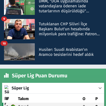
DMM, "DOA uygulamasında
vatandaşlara ödenen iade
tutarlarının düşürüldüğü"
iddiasını yalanladı
9
Tutuklanan CHP Silivri İlçe
Başkanı Bulut'un hesabında
milyonluk para trafiğine: Patron
talimat verdi, ben gönderdim
10
Husiler: Suudi Arabistan'ın
Aramco tesislerini hedef aldık
Süper Lig Puan Durumu
Süper Lig
#
Takım
O
P