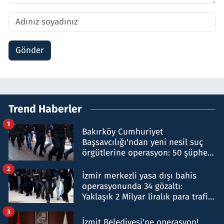
Gönder
Trend Haberler
1
Bakırköy Cumhuriyet
Başsavcılığı'ndan yeni nesil suç
örgütlerine operasyon: 50 şüpheli
hakkında gözaltı kararı
2
İzmir merkezli yasa dışı bahis
operasyonunda 34 gözaltı:
Yaklaşık 2 Milyar liralık para trafiği
tespit edildi
3
İzmit Belediyesi'ne operasyon!