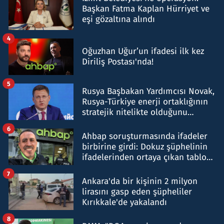
Başkan Fatma Kaplan Hürriyet ve
eşi gözaltına alındı
4
Oğuzhan Uğur’un ifadesi ilk kez
Diriliş Postası'nda!
5
Rusya Başbakan Yardımcısı Novak,
Rusya-Türkiye enerji ortaklığının
stratejik nitelikte olduğunu
belirtti
6
Ahbap soruşturmasında ifadeler
birbirine girdi: Dokuz şüphelinin
ifadelerinden ortaya çıkan tablo
şok etti
7
Ankara'da bir kişinin 2 milyon
lirasını gasp eden şüpheliler
Kırıkkale'de yakalandı
8