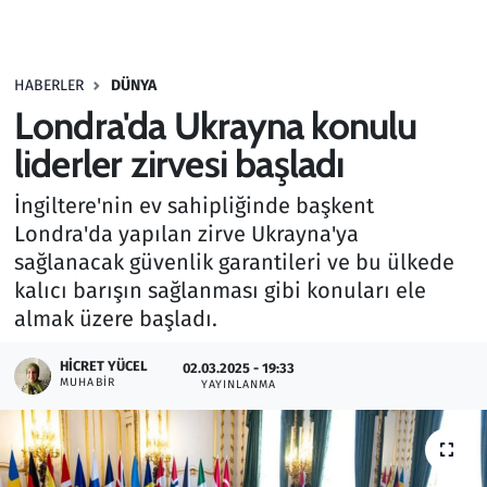
Gündem
HABERLER
DÜNYA
Haber
Londra'da Ukrayna konulu
Kültür Sanat
liderler zirvesi başladı
İngiltere'nin ev sahipliğinde başkent
Kurumsal Haberler
Londra'da yapılan zirve Ukrayna'ya
sağlanacak güvenlik garantileri ve bu ülkede
Lezzet Durağı
kalıcı barışın sağlanması gibi konuları ele
Memur ve Kamu
almak üzere başladı.
HICRET YÜCEL
Otomobil
02.03.2025 - 19:33
MUHABIR
YAYINLANMA
Oyun
Ramazan