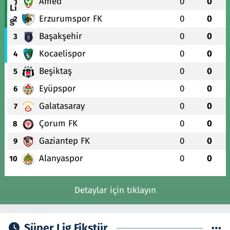
Amed
0
0
1
Erzurumspor FK
0
0
2
Başakşehir
0
0
3
Kocaelispor
0
0
4
Beşiktaş
0
0
5
Eyüpspor
0
0
6
Galatasaray
0
0
7
Çorum FK
0
0
8
Gaziantep FK
0
0
9
Alanyaspor
0
0
10
Detaylar için tıklayın
Süper Lig Fikstür