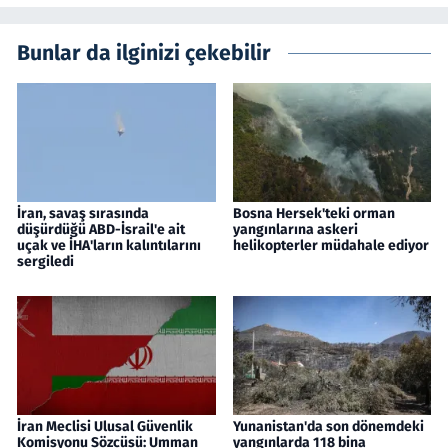
Bunlar da ilginizi çekebilir
İran, savaş sırasında
Bosna Hersek'teki orman
düşürdüğü ABD-İsrail'e ait
yangınlarına askeri
uçak ve İHA'ların kalıntılarını
helikopterler müdahale ediyor
sergiledi
İran Meclisi Ulusal Güvenlik
Yunanistan'da son dönemdeki
Komisyonu Sözcüsü: Umman
yangınlarda 118 bina