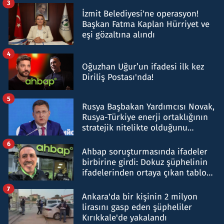
3
İzmit Belediyesi'ne operasyon!
Başkan Fatma Kaplan Hürriyet ve
eşi gözaltına alındı
4
Oğuzhan Uğur’un ifadesi ilk kez
Diriliş Postası'nda!
5
Rusya Başbakan Yardımcısı Novak,
Rusya-Türkiye enerji ortaklığının
stratejik nitelikte olduğunu
belirtti
6
Ahbap soruşturmasında ifadeler
birbirine girdi: Dokuz şüphelinin
ifadelerinden ortaya çıkan tablo
şok etti
7
Ankara'da bir kişinin 2 milyon
lirasını gasp eden şüpheliler
Kırıkkale'de yakalandı