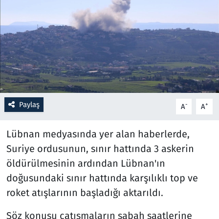
Resmi İlanlar
Rüya Tabirleri
Sağlık
Savunma Sanayi
Paylaş
-
+
A
A
Seçim 2023
Lübnan medyasında yer alan haberlerde,
Spor
Suriye ordusunun, sınır hattında 3 askerin
öldürülmesinin ardından Lübnan'ın
Teknoloji ve Bilim
doğusundaki sınır hattında karşılıklı top ve
roket atışlarının başladığı aktarıldı.
Televizyon
Söz konusu çatışmaların sabah saatlerine