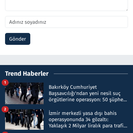
Gönder
Trend Haberler
1
Bakırköy Cumhuriyet
Başsavcılığı'ndan yeni nesil suç
örgütlerine operasyon: 50 şüpheli
hakkında gözaltı kararı
2
İzmir merkezli yasa dışı bahis
operasyonunda 34 gözaltı:
Yaklaşık 2 Milyar liralık para trafiği
tespit edildi