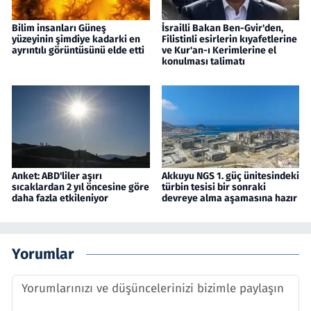
Bilim insanları Güneş
İsrailli Bakan Ben-Gvir'den,
yüzeyinin şimdiye kadarki en
Filistinli esirlerin kıyafetlerine
ayrıntılı görüntüsünü elde etti
ve Kur'an-ı Kerimlerine el
konulması talimatı
Anket: ABD'liler aşırı
Akkuyu NGS 1. güç ünitesindeki
sıcaklardan 2 yıl öncesine göre
türbin tesisi bir sonraki
daha fazla etkileniyor
devreye alma aşamasına hazır
Yorumlar