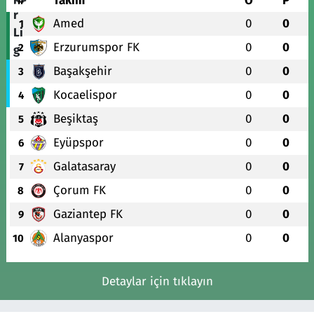
#
Takım
O
P
Amed
0
0
1
Erzurumspor FK
0
0
2
Başakşehir
0
0
3
Kocaelispor
0
0
4
Beşiktaş
0
0
5
Eyüpspor
0
0
6
Galatasaray
0
0
7
Çorum FK
0
0
8
Gaziantep FK
0
0
9
Alanyaspor
0
0
10
Detaylar için tıklayın