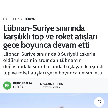
Gündem
HABERLER
DÜNYA
Haber
Lübnan-Suriye sınırında
Kültür Sanat
karşılıklı top ve roket atışları
gece boyunca devam etti
Kurumsal Haberler
Lübnan-Suriye sınırında 3 Suriyeli askerin
Lezzet Durağı
öldürülmesinin ardından Lübnan'ın
doğusundaki sınır hattında başlayan karşılıklı
Memur ve Kamu
top ve roket atışları gece boyunca devam etti.
Otomobil
BURCU BALTA
17.03.2025 - 11:17
EDITÖR
YAYINLANMA
Oyun
Ramazan