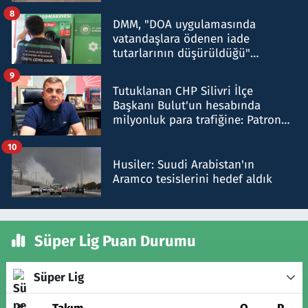
8
DMM, "DOA uygulamasında
vatandaşlara ödenen iade
tutarlarının düşürüldüğü"
iddiasını yalanladı
9
Tutuklanan CHP Silivri İlçe
Başkanı Bulut'un hesabında
milyonluk para trafiğine: Patron
talimat verdi, ben gönderdim
10
Husiler: Suudi Arabistan'ın
Aramco tesislerini hedef aldık
Süper Lig Puan Durumu
Süper Lig