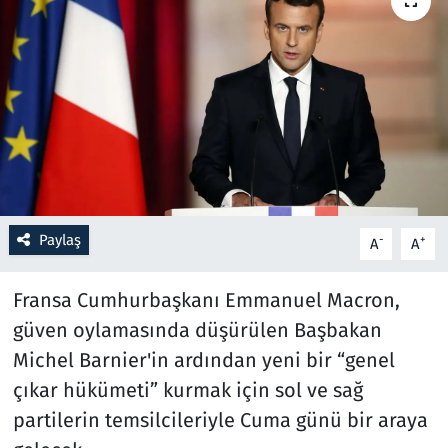
Resmi İlanlar
Rüya Tabirleri
Sağlık
Savunma Sanayi
Paylaş
-
+
A
A
Seçim 2023
Fransa Cumhurbaşkanı Emmanuel Macron,
Spor
güven oylamasında düşürülen Başbakan
Teknoloji ve Bilim
Michel Barnier'in ardından yeni bir “genel
çıkar hükümeti” kurmak için sol ve sağ
Televizyon
partilerin temsilcileriyle Cuma günü bir araya