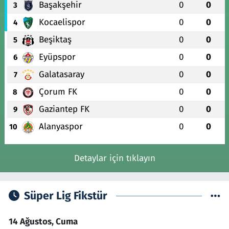
Başakşehir
0
0
3
Kocaelispor
0
0
4
Beşiktaş
0
0
5
Eyüpspor
0
0
6
Galatasaray
0
0
7
Çorum FK
0
0
8
Gaziantep FK
0
0
9
Alanyaspor
0
0
10
Detaylar için tıklayın
Süper Lig Fikstür
14 Ağustos, Cuma