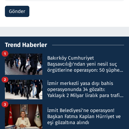
Gönder
Trend Haberler
1
Bakırköy Cumhuriyet
Başsavcılığı'ndan yeni nesil suç
örgütlerine operasyon: 50 şüpheli
hakkında gözaltı kararı
2
İzmir merkezli yasa dışı bahis
operasyonunda 34 gözaltı:
Yaklaşık 2 Milyar liralık para trafiği
tespit edildi
3
İzmit Belediyesi'ne operasyon!
Başkan Fatma Kaplan Hürriyet ve
eşi gözaltına alındı