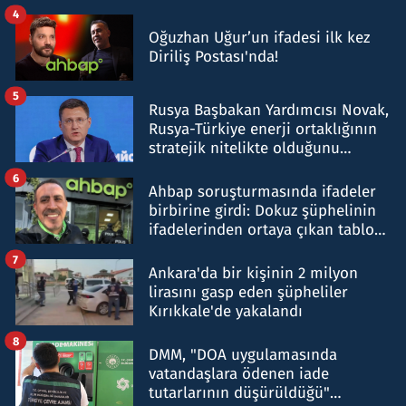
4
Oğuzhan Uğur’un ifadesi ilk kez
Diriliş Postası'nda!
5
Rusya Başbakan Yardımcısı Novak,
Rusya-Türkiye enerji ortaklığının
stratejik nitelikte olduğunu
belirtti
6
Ahbap soruşturmasında ifadeler
birbirine girdi: Dokuz şüphelinin
ifadelerinden ortaya çıkan tablo
şok etti
7
Ankara'da bir kişinin 2 milyon
lirasını gasp eden şüpheliler
Kırıkkale'de yakalandı
8
DMM, "DOA uygulamasında
vatandaşlara ödenen iade
tutarlarının düşürüldüğü"