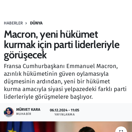
Gündem
HABERLER
DÜNYA
Haber
Macron, yeni hükümet
Kültür Sanat
kurmak için parti liderleriyle
görüşecek
Kurumsal Haberler
Fransa Cumhurbaşkanı Emmanuel Macron,
Lezzet Durağı
azınlık hükümetinin güven oylamasıyla
düşmesinin ardından, yeni bir hükümet
Memur ve Kamu
kurma amacıyla siyasi yelpazedeki farklı parti
liderleriyle görüşmelere başlıyor.
Otomobil
MÜRVET KARA
06.12.2024 - 11:05
MUHABIR
Oyun
YAYINLANMA
Ramazan