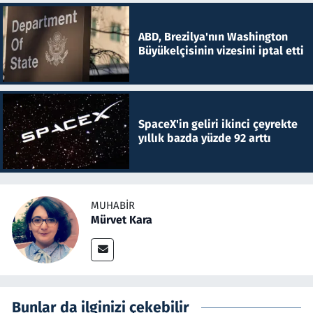
ABD, Brezilya'nın Washington
Büyükelçisinin vizesini iptal etti
SpaceX'in geliri ikinci çeyrekte
yıllık bazda yüzde 92 arttı
MUHABIR
Mürvet Kara
Bunlar da ilginizi çekebilir