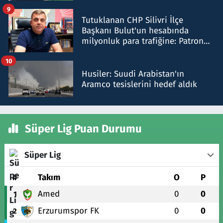
iddiasını yalanladı
9
Tutuklanan CHP Silivri İlçe
Başkanı Bulut'un hesabında
milyonluk para trafiğine: Patron
talimat verdi, ben gönderdim
10
Husiler: Suudi Arabistan'ın
Aramco tesislerini hedef aldık
Süper Lig Puan Durumu
Süper Lig
#
Takım
O
P
Amed
0
0
1
Erzurumspor FK
0
0
2