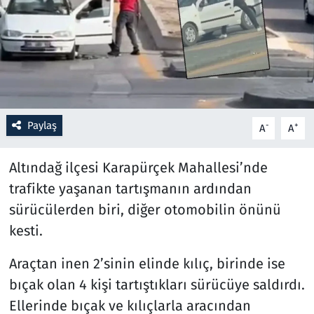
Resmi İlanlar
Rüya Tabirleri
Sağlık
Paylaş
-
+
A
A
Savunma Sanayi
Altındağ ilçesi Karapürçek Mahallesi’nde
Seçim 2023
trafikte yaşanan tartışmanın ardından
sürücülerden biri, diğer otomobilin önünü
Spor
kesti.
Teknoloji ve Bilim
Araçtan inen 2’sinin elinde kılıç, birinde ise
Televizyon
bıçak olan 4 kişi tartıştıkları sürücüye saldırdı.
Ellerinde bıçak ve kılıçlarla aracından