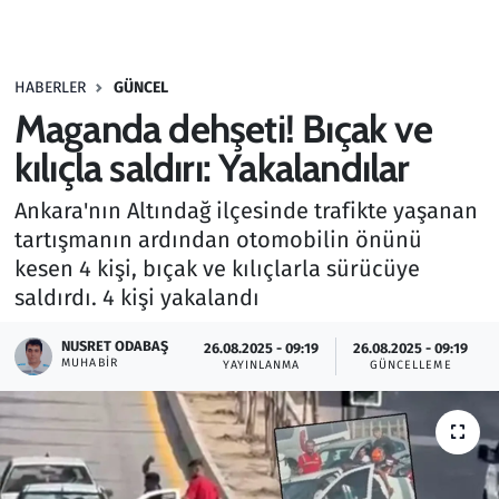
Gündem
HABERLER
GÜNCEL
Haber
Maganda dehşeti! Bıçak ve
Kültür Sanat
kılıçla saldırı: Yakalandılar
Ankara'nın Altındağ ilçesinde trafikte yaşanan
Kurumsal Haberler
tartışmanın ardından otomobilin önünü
kesen 4 kişi, bıçak ve kılıçlarla sürücüye
Lezzet Durağı
saldırdı. 4 kişi yakalandı
Memur ve Kamu
NUSRET ODABAŞ
26.08.2025 - 09:19
26.08.2025 - 09:19
MUHABIR
YAYINLANMA
GÜNCELLEME
Otomobil
Oyun
Ramazan