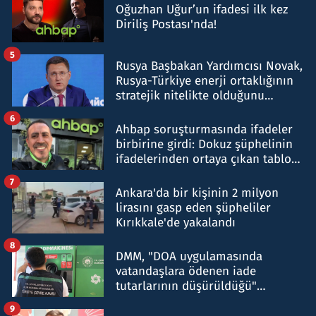
Oğuzhan Uğur’un ifadesi ilk kez
Diriliş Postası'nda!
5
Rusya Başbakan Yardımcısı Novak,
Rusya-Türkiye enerji ortaklığının
stratejik nitelikte olduğunu
belirtti
6
Ahbap soruşturmasında ifadeler
birbirine girdi: Dokuz şüphelinin
ifadelerinden ortaya çıkan tablo
şok etti
7
Ankara'da bir kişinin 2 milyon
lirasını gasp eden şüpheliler
Kırıkkale'de yakalandı
8
DMM, "DOA uygulamasında
vatandaşlara ödenen iade
tutarlarının düşürüldüğü"
iddiasını yalanladı
9