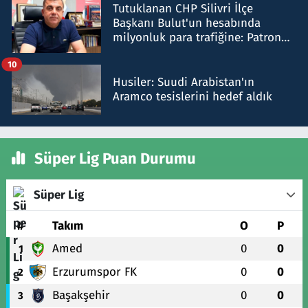
Tutuklanan CHP Silivri İlçe
Başkanı Bulut'un hesabında
milyonluk para trafiğine: Patron
talimat verdi, ben gönderdim
10
Husiler: Suudi Arabistan'ın
Aramco tesislerini hedef aldık
Süper Lig Puan Durumu
Süper Lig
#
Takım
O
P
Amed
0
0
1
Erzurumspor FK
0
0
2
Başakşehir
0
0
3