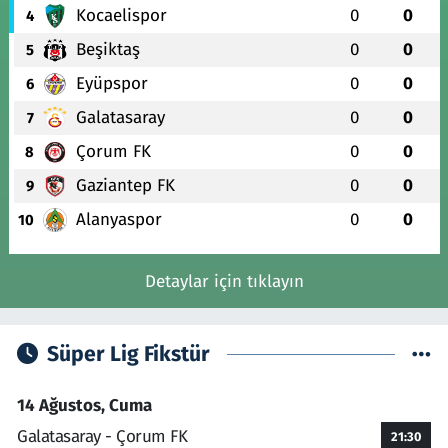
Kocaelispor
0
0
4
Beşiktaş
0
0
5
Eyüpspor
0
0
6
Galatasaray
0
0
7
Çorum FK
0
0
8
Gaziantep FK
0
0
9
Alanyaspor
0
0
10
Detaylar için tıklayın
Süper Lig Fikstür
14 Ağustos, Cuma
Galatasaray - Çorum FK
21:30