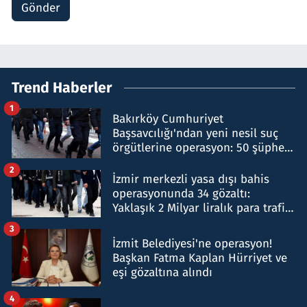
Gönder
Trend Haberler
1
Bakırköy Cumhuriyet
Başsavcılığı'ndan yeni nesil suç
örgütlerine operasyon: 50 şüpheli
hakkında gözaltı kararı
2
İzmir merkezli yasa dışı bahis
operasyonunda 34 gözaltı:
Yaklaşık 2 Milyar liralık para trafiği
tespit edildi
3
İzmit Belediyesi'ne operasyon!
Başkan Fatma Kaplan Hürriyet ve
eşi gözaltına alındı
4