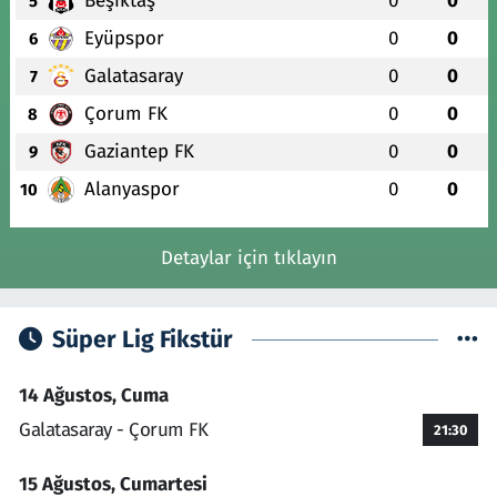
Beşiktaş
0
0
5
Eyüpspor
0
0
6
Galatasaray
0
0
7
Çorum FK
0
0
8
Gaziantep FK
0
0
9
Alanyaspor
0
0
10
Detaylar için tıklayın
Süper Lig Fikstür
14 Ağustos, Cuma
Galatasaray - Çorum FK
21:30
15 Ağustos, Cumartesi