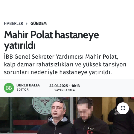
Gündem
HABERLER
GÜNDEM
Haber
Mahir Polat hastaneye
Kültür Sanat
yatırıldı
İBB Genel Sekreter Yardımcısı Mahir Polat,
Kurumsal Haberler
kalp damar rahatsızlıkları ve yüksek tansiyon
sorunları nedeniyle hastaneye yatırıldı.
Lezzet Durağı
BURCU BALTA
22.04.2025 - 16:13
Memur ve Kamu
EDITÖR
YAYINLANMA
Otomobil
Oyun
Ramazan