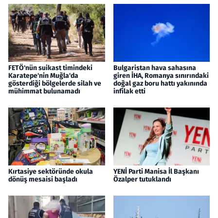
FETÖ'nün suikast timindeki
Bulgaristan hava sahasına
Karatepe'nin Muğla'da
giren İHA, Romanya sınırındaki
gösterdiği bölgelerde silah ve
doğal gaz boru hattı yakınında
mühimmat bulunamadı
infilak etti
Kırtasiye sektöründe okula
YENİ Parti Manisa İl Başkanı
dönüş mesaisi başladı
Özalper tutuklandı