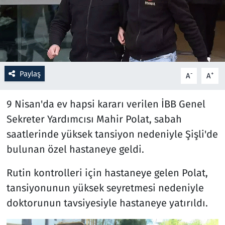
Resmi İlanlar
Rüya Tabirleri
Paylaş
Sağlık
-
+
A
A
Savunma Sanayi
9 Nisan'da ev hapsi kararı verilen İBB Genel
Sekreter Yardımcısı Mahir Polat, sabah
Seçim 2023
saatlerinde yüksek tansiyon nedeniyle Şişli'de
bulunan özel hastaneye geldi.
Spor
Rutin kontrolleri için hastaneye gelen Polat,
Teknoloji ve Bilim
tansiyonunun yüksek seyretmesi nedeniyle
doktorunun tavsiyesiyle hastaneye yatırıldı.
Televizyon