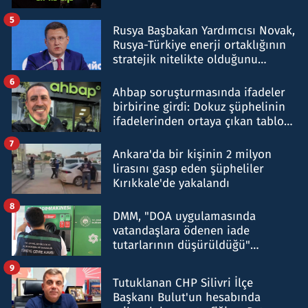
5
Rusya Başbakan Yardımcısı Novak,
Rusya-Türkiye enerji ortaklığının
stratejik nitelikte olduğunu
belirtti
6
Ahbap soruşturmasında ifadeler
birbirine girdi: Dokuz şüphelinin
ifadelerinden ortaya çıkan tablo
şok etti
7
Ankara'da bir kişinin 2 milyon
lirasını gasp eden şüpheliler
Kırıkkale'de yakalandı
8
DMM, "DOA uygulamasında
vatandaşlara ödenen iade
tutarlarının düşürüldüğü"
iddiasını yalanladı
9
Tutuklanan CHP Silivri İlçe
Başkanı Bulut'un hesabında