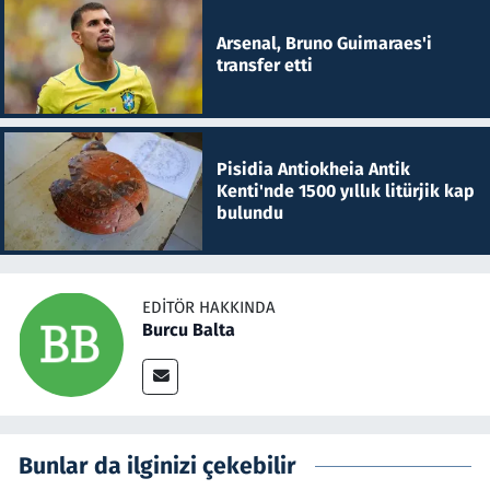
Arsenal, Bruno Guimaraes'i
transfer etti
Pisidia Antiokheia Antik
Kenti'nde 1500 yıllık litürjik kap
bulundu
EDITÖR HAKKINDA
Burcu Balta
Bunlar da ilginizi çekebilir