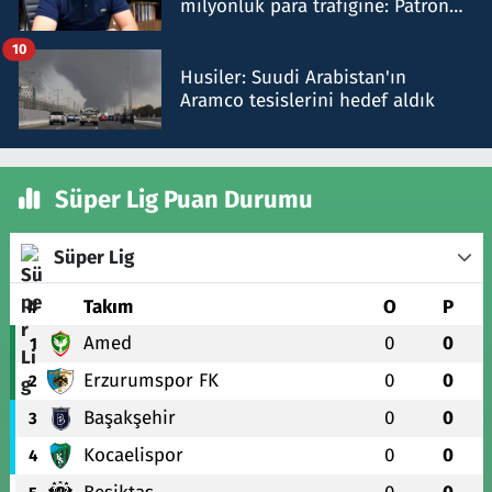
milyonluk para trafiğine: Patron
talimat verdi, ben gönderdim
10
Husiler: Suudi Arabistan'ın
Aramco tesislerini hedef aldık
Süper Lig Puan Durumu
Süper Lig
#
Takım
O
P
Amed
0
0
1
Erzurumspor FK
0
0
2
Başakşehir
0
0
3
Kocaelispor
0
0
4