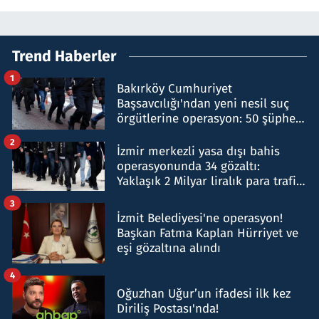
Trend Haberler
1
Bakırköy Cumhuriyet
Başsavcılığı'ndan yeni nesil suç
örgütlerine operasyon: 50 şüpheli
hakkında gözaltı kararı
2
İzmir merkezli yasa dışı bahis
operasyonunda 34 gözaltı:
Yaklaşık 2 Milyar liralık para trafiği
tespit edildi
3
İzmit Belediyesi'ne operasyon!
Başkan Fatma Kaplan Hürriyet ve
eşi gözaltına alındı
4
Oğuzhan Uğur’un ifadesi ilk kez
Diriliş Postası'nda!