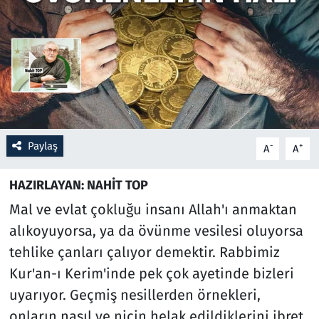
Resmi İlanlar
Rüya Tabirleri
Sağlık
Savunma Sanayi
Paylaş
-
+
A
A
Seçim 2023
HAZIRLAYAN: NAHİT TOP
Mal ve evlat çokluğu insanı Allah'ı anmaktan
Spor
alıkoyuyorsa, ya da övünme vesilesi oluyorsa
Teknoloji ve Bilim
tehlike çanları çalıyor demektir. Rabbimiz
Kur'an-ı Kerim'inde pek çok ayetinde bizleri
Televizyon
uyarıyor. Geçmiş nesillerden örnekleri,
onların nasıl ve niçin helak edildiklerini ibret