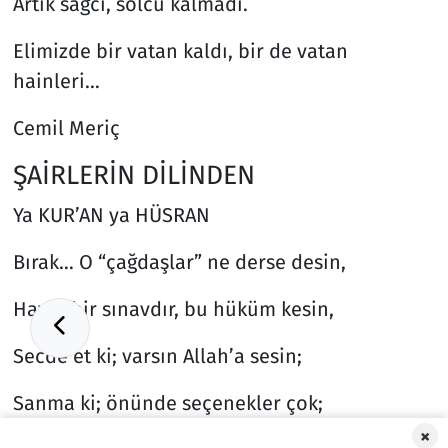
Artık sağcı, solcu kalmadı.
Elimizde bir vatan kaldı, bir de vatan
hainleri…
Cemil Meriç
ŞAİRLERİN DİLİNDEN
Ya KUR’AN ya HÜSRAN
Bırak… O “çağdaşlar” ne derse desin,
Hayat bir sınavdır, bu hüküm kesin,
Secde et ki; varsın Allah’a sesin;
Sanma ki; önünde seçenekler çok;
×