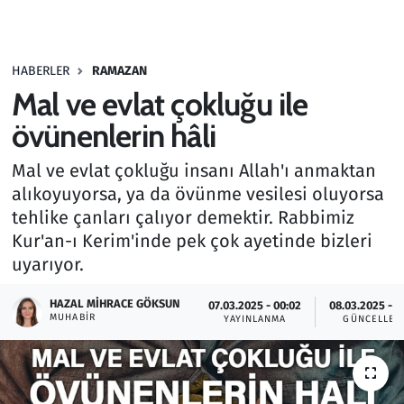
Gündem
HABERLER
RAMAZAN
Haber
Mal ve evlat çokluğu ile
Kültür Sanat
övünenlerin hâli
Mal ve evlat çokluğu insanı Allah'ı anmaktan
Kurumsal Haberler
alıkoyuyorsa, ya da övünme vesilesi oluyorsa
tehlike çanları çalıyor demektir. Rabbimiz
Lezzet Durağı
Kur'an-ı Kerim'inde pek çok ayetinde bizleri
Memur ve Kamu
uyarıyor.
HAZAL MIHRACE GÖKSUN
Otomobil
07.03.2025 - 00:02
08.03.2025 - 0
MUHABIR
YAYINLANMA
GÜNCELLEM
Oyun
Ramazan