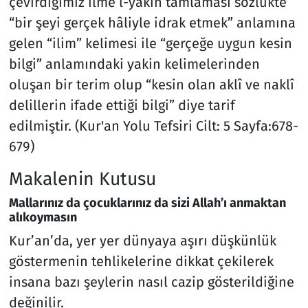
çevirdiğimiz ilme’l-yakin tamlaması sözlükte
“bir şeyi gerçek hâliyle idrak etmek” anlamına
gelen “ilim” kelimesi ile “gerçeğe uygun kesin
bilgi” anlamındaki yakin kelimelerinden
oluşan bir terim olup “kesin olan aklî ve naklî
delillerin ifade ettiği bilgi” diye tarif
edilmiştir. (Kur'an Yolu Tefsiri Cilt: 5 Sayfa:678-
679)
Makalenin Kutusu
Mallarınız da çocuklarınız da sizi Allah’ı anmaktan
alıkoymasın
Kur’an’da, yer yer dünyaya aşırı düşkünlük
göstermenin tehlikelerine dikkat çekilerek
insana bazı şeylerin nasıl cazip gösterildiğine
değinilir.