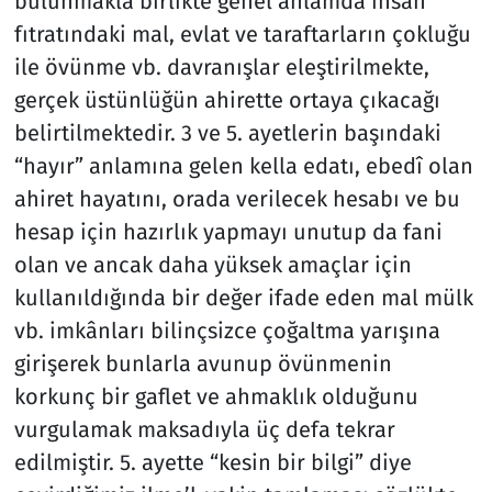
bulunmakla birlikte genel anlamda insan
fıtratındaki mal, evlat ve taraftarların çokluğu
ile övünme vb. davranışlar eleştirilmekte,
gerçek üstünlüğün ahirette ortaya çıkacağı
belirtilmektedir. 3 ve 5. ayetlerin başındaki
“hayır” anlamına gelen kella edatı, ebedî olan
ahiret hayatını, orada verilecek hesabı ve bu
hesap için hazırlık yapmayı unutup da fani
olan ve ancak daha yüksek amaçlar için
kullanıldığında bir değer ifade eden mal mülk
vb. imkânları bilinçsizce çoğaltma yarışına
girişerek bunlarla avunup övünmenin
korkunç bir gaflet ve ahmaklık olduğunu
vurgulamak maksadıyla üç defa tekrar
edilmiştir. 5. ayette “kesin bir bilgi” diye