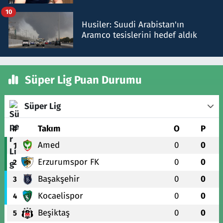
talimat verdi, ben gönderdim
10
Husiler: Suudi Arabistan'ın
Aramco tesislerini hedef aldık
Süper Lig Puan Durumu
Süper Lig
#
Takım
O
P
Amed
0
0
1
Erzurumspor FK
0
0
2
Başakşehir
0
0
3
Kocaelispor
0
0
4
Beşiktaş
0
0
5