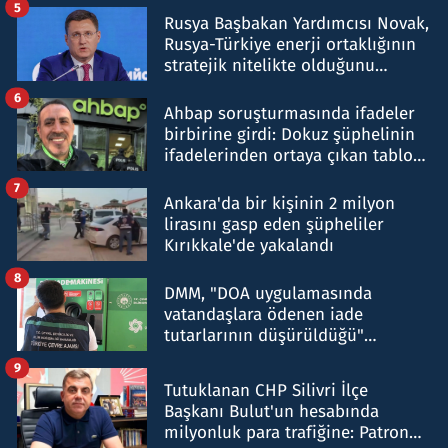
5
Rusya Başbakan Yardımcısı Novak,
Rusya-Türkiye enerji ortaklığının
stratejik nitelikte olduğunu
belirtti
6
Ahbap soruşturmasında ifadeler
birbirine girdi: Dokuz şüphelinin
ifadelerinden ortaya çıkan tablo
şok etti
7
Ankara'da bir kişinin 2 milyon
lirasını gasp eden şüpheliler
Kırıkkale'de yakalandı
8
DMM, "DOA uygulamasında
vatandaşlara ödenen iade
tutarlarının düşürüldüğü"
iddiasını yalanladı
9
Tutuklanan CHP Silivri İlçe
Başkanı Bulut'un hesabında
milyonluk para trafiğine: Patron