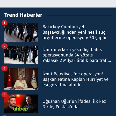
Trend Haberler
1
Bakırköy Cumhuriyet
Başsavcılığı'ndan yeni nesil suç
örgütlerine operasyon: 50 şüpheli
hakkında gözaltı kararı
2
İzmir merkezli yasa dışı bahis
operasyonunda 34 gözaltı:
Yaklaşık 2 Milyar liralık para trafiği
tespit edildi
3
İzmit Belediyesi'ne operasyon!
Başkan Fatma Kaplan Hürriyet ve
eşi gözaltına alındı
4
Oğuzhan Uğur’un ifadesi ilk kez
Diriliş Postası'nda!