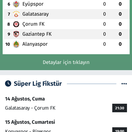
Eyüpspor
0
0
6
Galatasaray
0
0
7
Çorum FK
0
0
8
Gaziantep FK
0
0
9
Alanyaspor
0
0
10
Detaylar için tıklayın
Süper Lig Fikstür
14 Ağustos, Cuma
Galatasaray - Çorum FK
21:30
15 Ağustos, Cumartesi
Konyaspor - Rizespor
19:00