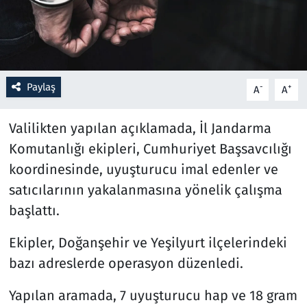
Resmi İlanlar
Rüya Tabirleri
Paylaş
-
+
A
A
Sağlık
Valilikten yapılan açıklamada, İl Jandarma
Savunma Sanayi
Komutanlığı ekipleri, Cumhuriyet Başsavcılığı
koordinesinde, uyuşturucu imal edenler ve
Seçim 2023
satıcılarının yakalanmasına yönelik çalışma
Spor
başlattı.
Ekipler, Doğanşehir ve Yeşilyurt ilçelerindeki
Teknoloji ve Bilim
bazı adreslerde operasyon düzenledi.
Televizyon
Yapılan aramada, 7 uyuşturucu hap ve 18 gram