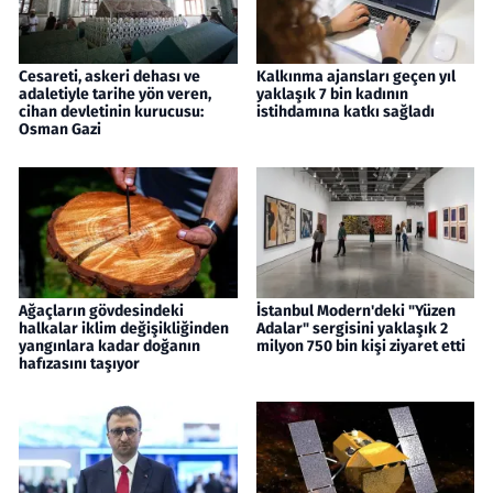
Cesareti, askeri dehası ve
Kalkınma ajansları geçen yıl
adaletiyle tarihe yön veren,
yaklaşık 7 bin kadının
cihan devletinin kurucusu:
istihdamına katkı sağladı
Osman Gazi
Ağaçların gövdesindeki
İstanbul Modern'deki "Yüzen
halkalar iklim değişikliğinden
Adalar" sergisini yaklaşık 2
yangınlara kadar doğanın
milyon 750 bin kişi ziyaret etti
hafızasını taşıyor