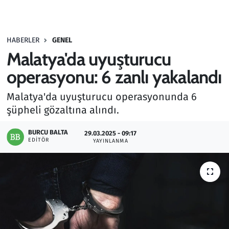
Gündem
HABERLER
GENEL
Haber
Malatya'da uyuşturucu
Kültür Sanat
operasyonu: 6 zanlı yakalandı
Malatya'da uyuşturucu operasyonunda 6
Kurumsal Haberler
şüpheli gözaltına alındı.
Lezzet Durağı
BURCU BALTA
29.03.2025 - 09:17
EDITÖR
YAYINLANMA
Memur ve Kamu
Otomobil
Oyun
Ramazan